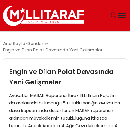
GÜNDEM
Ana Sayfa
Gündem
Engin ve Dilan Polat Davasında Yeni Gelişmeler
ÖZEL SAYFALAR
TEKNOLOJI
Engin ve Dilan Polat Davasında
Yeni Gelişmeler
EKONOMI
Avukatlar MASAK Raporuna İtiraz Etti Engin Polat’ın
SPOR
da aralarında bulunduğu 5 tutuklu sanığın avukatları,
dava kapsamında düzenlenen MASAK raporunun
SIYASET
ardından müvekkillerinin tutukluluğuna itirazda
bulundu. Ancak Anadolu 4. Ağır Ceza Mahkemesi, 4
MAGAZIN