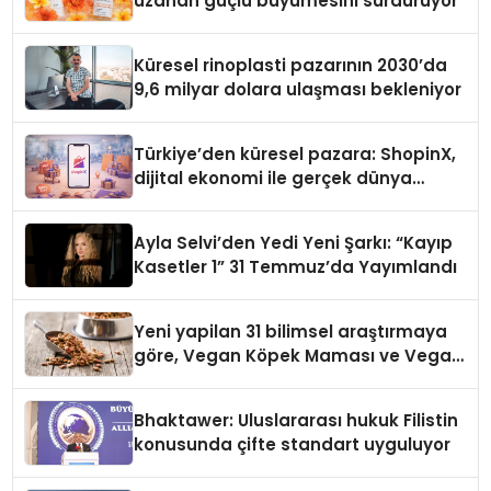
uzanan güçlü büyümesini sürdürüyor
Küresel rinoplasti pazarının 2030’da
9,6 milyar dolara ulaşması bekleniyor
Türkiye’den küresel pazara: ShopinX,
dijital ekonomi ile gerçek dünya
alışverişini bir araya getirmeyi
hedefliyor
Ayla Selvi’den Yedi Yeni Şarkı: “Kayıp
Kasetler 1” 31 Temmuz’da Yayımlandı
Yeni yapilan 31 bilimsel araştırmaya
göre, Vegan Köpek Maması ve Vegan
Kedi Mamasının İyi Sindirildiğini
Ortaya Koydu
Bhaktawer: Uluslararası hukuk Filistin
konusunda çifte standart uyguluyor