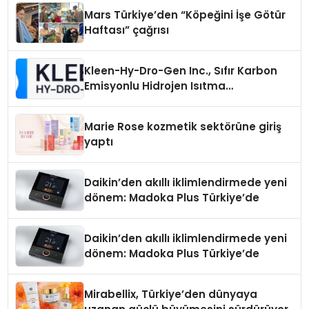
Mars Türkiye’den “Köpeğini İşe Götür
Haftası” çağrısı
Kleen-Hy-Dro-Gen Inc., Sıfır Karbon
Emisyonlu Hidrojen Isıtma
Teknolojisinde ISO ve TSSA
Düzenleyici Onaylarını Aldı
Marie Rose kozmetik sektörüne giriş
yaptı
Daikin’den akıllı iklimlendirmede yeni
dönem: Madoka Plus Türkiye’de
Daikin’den akıllı iklimlendirmede yeni
dönem: Madoka Plus Türkiye’de
Mirabellix, Türkiye’den dünyaya