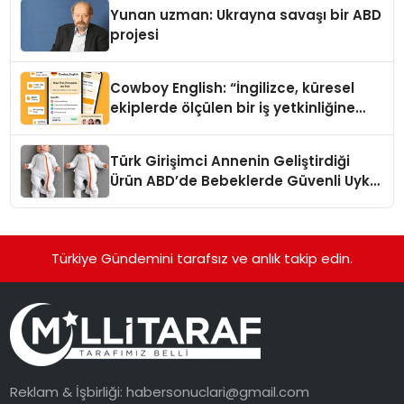
Yunan uzman: Ukrayna savaşı bir ABD
projesi
Cowboy English: “İngilizce, küresel
ekiplerde ölçülen bir iş yetkinliğine
dönüşüyor”
Türk Girişimci Annenin Geliştirdiği
Ürün ABD’de Bebeklerde Güvenli Uyku
Standardına Yeni Bir Bakış Açısı
Getiriyor.
Türkiye Gündemini tarafsız ve anlık takip edin.
Reklam & İşbirliği:
habersonuclari@gmail.com