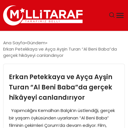
GÜNDEM
Ana Sayfa
Gündem
Erkan Petekkaya ve Ayça Ayşin Turan “Al Beni Baba”da
ÖZEL SAYFALAR
gerçek hikâyeyi canlandırıyor
TEKNOLOJI
Erkan Petekkaya ve Ayça Ayşin
EKONOMI
Turan “Al Beni Baba”da gerçek
hikâyeyi canlandırıyor
SPOR
Yapımcılığını Kemalhan Balçık’ın üstlendiği, gerçek
SIYASET
bir yaşam öyküsünden uyarlanan “Al Beni Baba”
filminin çekimleri Çorum’da devam ediyor. Film,
MAGAZIN