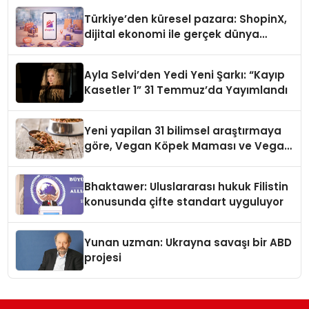
Türkiye’den küresel pazara: ShopinX,
dijital ekonomi ile gerçek dünya
alışverişini bir araya getirmeyi
hedefliyor
Ayla Selvi’den Yedi Yeni Şarkı: “Kayıp
Kasetler 1” 31 Temmuz’da Yayımlandı
Yeni yapilan 31 bilimsel araştırmaya
göre, Vegan Köpek Maması ve Vegan
Kedi Mamasının İyi Sindirildiğini
Ortaya Koydu
Bhaktawer: Uluslararası hukuk Filistin
konusunda çifte standart uyguluyor
Yunan uzman: Ukrayna savaşı bir ABD
projesi