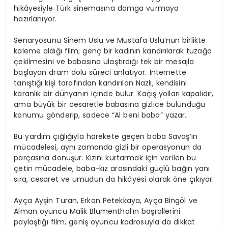
hikâyesiyle Türk sinemasına damga vurmaya
hazırlanıyor.
Senaryosunu Sinem Uslu ve Mustafa Uslu’nun birlikte
kaleme aldığı film; genç bir kadının kandırılarak tuzağa
çekilmesini ve babasına ulaştırdığı tek bir mesajla
başlayan dram dolu süreci anlatıyor. İnternette
tanıştığı kişi tarafından kandırılan Nazlı, kendisini
karanlık bir dünyanın içinde bulur. Kaçış yolları kapalıdır,
ama büyük bir cesaretle babasına gizlice bulunduğu
konumu gönderip, sadece “Al beni baba” yazar.
Bu yardım çığlığıyla harekete geçen baba Savaş’ın
mücadelesi, aynı zamanda gizli bir operasyonun da
parçasına dönüşür. Kızını kurtarmak için verilen bu
çetin mücadele, baba-kız arasındaki güçlü bağın yanı
sıra, cesaret ve umudun da hikâyesi olarak öne çıkıyor.
Ayça Ayşin Turan, Erkan Petekkaya, Ayça Bingöl ve
Alman oyuncu Malik Blumenthal’ın başrollerini
paylaştığı film, geniş oyuncu kadrosuyla da dikkat