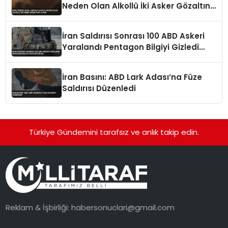
Neden Olan Alkollü İki Asker Gözaltına
Alındı
İran Saldırısı Sonrası 100 ABD Askeri
Yaralandı Pentagon Bilgiyi Gizledi
İddiası
İran Basını: ABD Lark Adası’na Füze
Saldırısı Düzenledi
Türkiye Gündemini tarafsız ve anlık takip edin.
Reklam & İşbirliği:
habersonuclari@gmail.com