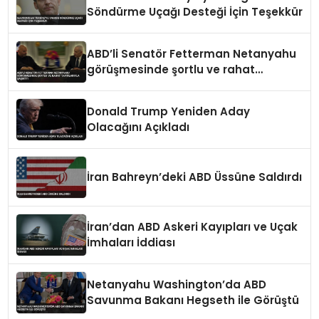
Söndürme Uçağı Desteği İçin Teşekkür
ABD’li Senatör Fetterman Netanyahu
görüşmesinde şortlu ve rahat
tavırlarıyla şaşırttı
Donald Trump Yeniden Aday
Olacağını Açıkladı
İran Bahreyn’deki ABD Üssüne Saldırdı
İran’dan ABD Askeri Kayıpları ve Uçak
İmhaları İddiası
Netanyahu Washington’da ABD
Savunma Bakanı Hegseth ile Görüştü