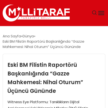
GÜNDEM
Ana Sayfa
Dünya
Eski BM Filistin Raportörü Başkanlığında “Gazze
ÖZEL SAYFALAR
Mahkemesi: Nihai Oturum” Üçüncü Gününde
TEKNOLOJI
Eski BM Filistin Raportörü
EKONOMI
Başkanlığında “Gazze
Mahkemesi: Nihai Oturum”
SPOR
Üçüncü Gününde
SIYASET
Witness Eye Platformu: Tanıklıkların Dijital
MAGAZIN