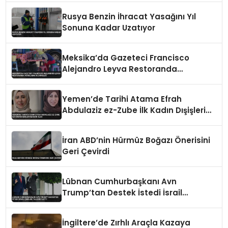
Rusya Benzin İhracat Yasağını Yıl
Sonuna Kadar Uzatıyor
Meksika’da Gazeteci Francisco
Alejandro Leyva Restoranda
Vurularak Öldürüldü
Yemen’de Tarihi Atama Efrah
Abdulaziz ez-Zube İlk Kadın Dışişleri
Bakanı Oldu
İran ABD’nin Hürmüz Boğazı Önerisini
Geri Çevirdi
Lübnan Cumhurbaşkanı Avn
Trump’tan Destek İstedi İsrail
Çekilme Talebini İletti
İngiltere’de Zırhlı Araçla Kazaya