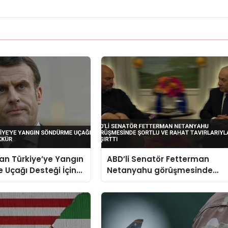
an Türkiye’ye Yangın
ABD’li Senatör Fetterman
Uçağı Desteği İçin
Netanyahu görüşmesinde
şortlu ve rahat tavırlarıyla
şaşırttı