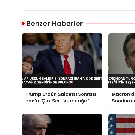
Benzer Haberler
Trump Ürdün Saldırısı Sonrası
Macron’d
İran’a ‘Çok Sert Vuracağız’
Söndürme 
Tehdidinde Bulundu
Teşekkür