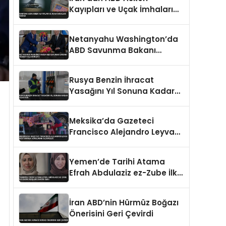
Kayıpları ve Uçak İmhaları
İddiası
Netanyahu Washington’da
ABD Savunma Bakanı
Hegseth ile Görüştü
Rusya Benzin İhracat
Yasağını Yıl Sonuna Kadar
Uzatıyor
Meksika’da Gazeteci
Francisco Alejandro Leyva
Restoranda Vurularak
Öldürüldü
Yemen’de Tarihi Atama
Efrah Abdulaziz ez-Zube İlk
Kadın Dışişleri Bakanı Oldu
İran ABD’nin Hürmüz Boğazı
Önerisini Geri Çevirdi