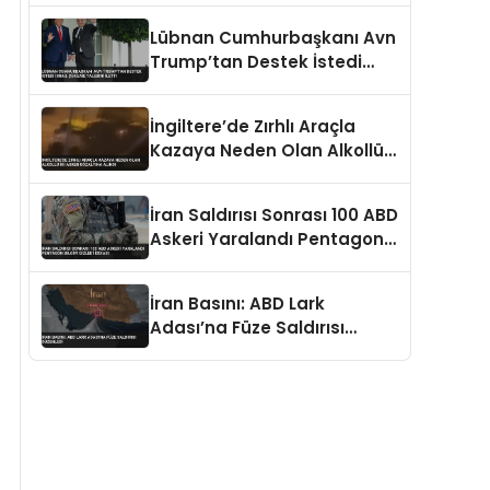
Lübnan Cumhurbaşkanı Avn
Trump’tan Destek İstedi
İsrail Çekilme Talebini İletti
İngiltere’de Zırhlı Araçla
Kazaya Neden Olan Alkollü
İki Asker Gözaltına Alındı
İran Saldırısı Sonrası 100 ABD
Askeri Yaralandı Pentagon
Bilgiyi Gizledi İddiası
İran Basını: ABD Lark
Adası’na Füze Saldırısı
Düzenledi