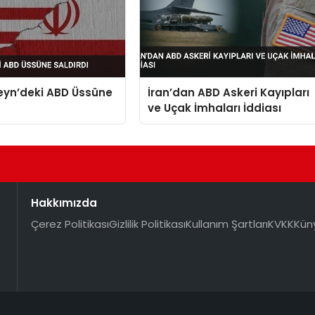
eyn’deki ABD Üssüne
İran’dan ABD Askeri Kayıpları
ve Uçak İmhaları İddiası
Hakkımızda
Çerez Politikası
Gizlilik Politikası
Kullanım Şartları
KVKK
Kün