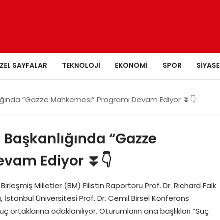
ZEL SAYFALAR
TEKNOLOJI
EKONOMI
SPOR
SIYASE
anlığında “Gazze Mahkemesi” Programı Devam Ediyor ⏬👇
rü Başkanlığında “Gazze
evam Ediyor ⏬👇
Birleşmiş Milletler (BM) Filistin Raportörü Prof. Dr. Richard Falk
tanbul Üniversitesi Prof. Dr. Cemil Birsel Konferans
uç ortaklarına odaklanılıyor. Oturumların ana başlıkları “Suç