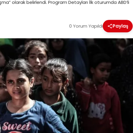
nışma” olarak belirlendi. Program Detayları İlk oturumda ABD’li
0 Yorum Yapıldı
Paylaş