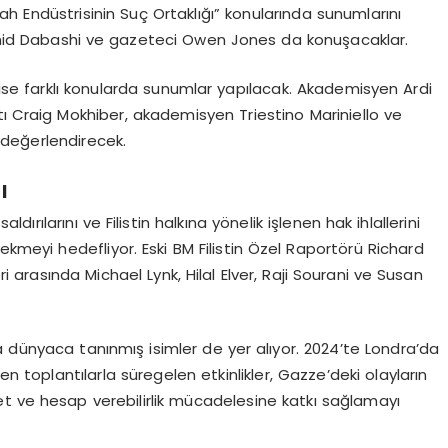
 Endüstrisinin Suç Ortaklığı” konularında sunumlarını
amid Dabashi ve gazeteci Owen Jones da konuşacaklar.
a ise farklı konularda sunumlar yapılacak. Akademisyen Ardi
atı Craig Mokhiber, akademisyen Triestino Mariniello ve
değerlendirecek.
ı
dırılarını ve Filistin halkına yönelik işlenen hak ihlallerini
ekmeyi hedefliyor. Eski BM Filistin Özel Raportörü Richard
ri arasında Michael Lynk, Hilal Elver, Raji Sourani ve Susan
 dünyaca tanınmış isimler de yer alıyor. 2024’te Londra’da
oplantılarla süregelen etkinlikler, Gazze’deki olayların
alet ve hesap verebilirlik mücadelesine katkı sağlamayı