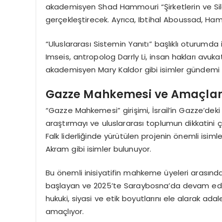
akademisyen Shad Hammouri “Şirketlerin ve Silah
gerçekleştirecek. Ayrıca, Ibtihal Aboussad, H
“Uluslararası Sistemin Yanıtı” başlıklı oturumd
Imseis, antropolog Darrly Li, insan hakları avuk
akademisyen Mary Kaldor gibi isimler gündemi 
Gazze Mahkemesi ve Amaçlar
“Gazze Mahkemesi” girişimi, İsrail’in Gazze’deki sal
araştırmayı ve uluslararası toplumun dikkatini ç
Falk liderliğinde yürütülen projenin önemli isimle
Akram gibi isimler bulunuyor.
Bu önemli inisiyatifin mahkeme üyeleri arasında
başlayan ve 2025’te Saraybosna’da devam eden t
hukuki, siyasi ve etik boyutlarını ele alarak ad
amaçlıyor.