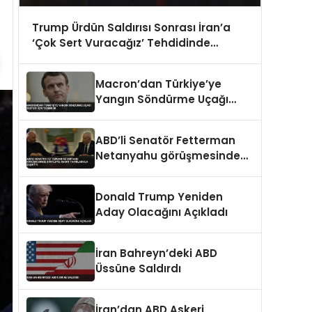
Trump Ürdün Saldırısı Sonrası İran’a
‘Çok Sert Vuracağız’ Tehdidinde
Bulundu
Macron’dan Türkiye’ye
Yangın Söndürme Uçağı
Desteği İçin Teşekkür
ABD’li Senatör Fetterman
Netanyahu görüşmesinde
şortlu ve rahat tavırlarıyla
şaşırttı
Donald Trump Yeniden
Aday Olacağını Açıkladı
İran Bahreyn’deki ABD
Üssüne Saldırdı
İran’dan ABD Askeri