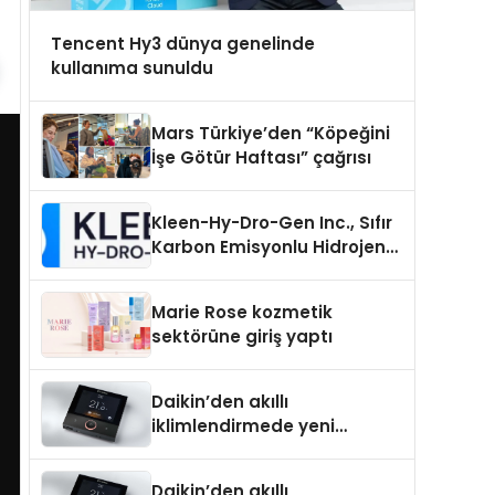
Tencent Hy3 dünya genelinde
kullanıma sunuldu
Mars Türkiye’den “Köpeğini
İşe Götür Haftası” çağrısı
Kleen-Hy-Dro-Gen Inc., Sıfır
Karbon Emisyonlu Hidrojen
Isıtma Teknolojisinde ISO ve
TSSA Düzenleyici Onaylarını
Marie Rose kozmetik
Aldı
sektörüne giriş yaptı
Daikin’den akıllı
iklimlendirmede yeni
dönem: Madoka Plus
Türkiye’de
Daikin’den akıllı