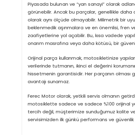
Piyasada bulunan ve “yan sanayi” olarak adlandı
görünebilir. Ancak bu parçalar, genellikle daha d
olarak aynı ölçüde olmayabilir. Milimetrik bir u
beklenmedik aşınmalara ve en önemlisi, fren ve
zaafiyetlerine yol açabilir. Bu, kısa vadede ya
onarım masrafına veya daha kötüsü, bir güvenl
Orijinal parça kullanmak, motosikletinize yapılan
verilerinde tutmanın, ikinci el değerini koruman
hissetmenin garantisidir. Her parçanın olması gere
avantajı sunamaz.
Ferec Motor olarak, yetkili servis olmanın getird
motosiklette sadece ve sadece %100 orijinal ye
tercih değil, müşterimize sunduğumuz kalite ve
servisimizden ilk günkü performans ve güvenlik 