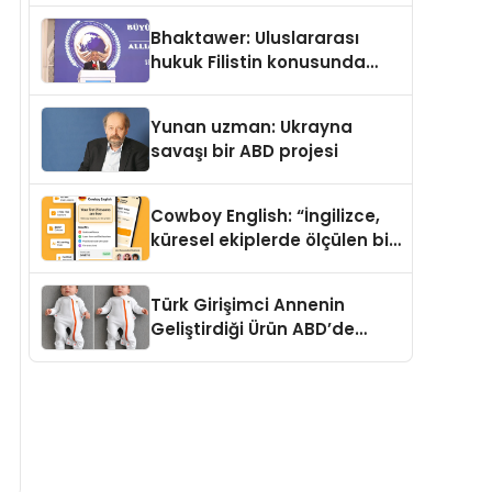
Kedi Mamasının İyi
Bhaktawer: Uluslararası
Sindirildiğini Ortaya Koydu
hukuk Filistin konusunda
çifte standart uyguluyor
Yunan uzman: Ukrayna
savaşı bir ABD projesi
Cowboy English: “İngilizce,
küresel ekiplerde ölçülen bir
iş yetkinliğine dönüşüyor”
Türk Girişimci Annenin
Geliştirdiği Ürün ABD’de
Bebeklerde Güvenli Uyku
Standardına Yeni Bir Bakış
Açısı Getiriyor.