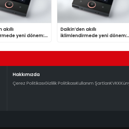
 akıllı
Daikin’den akıllı
dirmede yeni dönem:
iklimlendirmede yeni dönem:
lus Türkiye’de
Madoka Plus Türkiye’de
Hakkımızda
Çerez Politikası
Gizlilik Politikası
Kullanım Şartları
KVKK
Kün