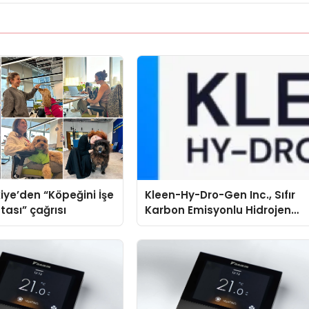
iye’den “Köpeğini İşe
Kleen-Hy-Dro-Gen Inc., Sıfır
tası” çağrısı
Karbon Emisyonlu Hidrojen
Isıtma Teknolojisinde ISO ve
TSSA Düzenleyici Onaylarını
Aldı