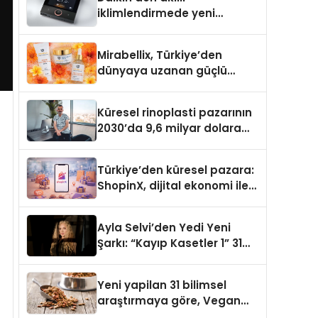
iklimlendirmede yeni
dönem: Madoka Plus
Türkiye’de
Mirabellix, Türkiye’den
dünyaya uzanan güçlü
büyümesini sürdürüyor
Küresel rinoplasti pazarının
2030’da 9,6 milyar dolara
ulaşması bekleniyor
Türkiye’den küresel pazara:
ShopinX, dijital ekonomi ile
gerçek dünya alışverişini bir
araya getirmeyi hedefliyor
Ayla Selvi’den Yedi Yeni
Şarkı: “Kayıp Kasetler 1” 31
Temmuz’da Yayımlandı
Yeni yapilan 31 bilimsel
araştırmaya göre, Vegan
Köpek Maması ve Vegan