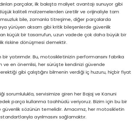
rılan parçalar, ilk bakışta maliyet avantajı sunuyor gibi
üşük kaliteli malzemelerden üretilir ve orijinaliyle tam
yumsuzluk bile, zamanla titreşime, diğer parçalarda
ya yürüyen aksam gibi kritik bileşenlerde güvenlik
pılan küçük bir tasarrufun, uzun vadede çok daha büyük bir
ik riskine dönüşmesi demektir.
 bir yatırımdır. Bu, motosikletinizin performansını fabrika
ın ve en önemlisi, her sürüşte kendinizi güvende
ktiği gibi çalıştığını bilmenin verdiği iç huzuru, hiçbir fiyat
iği sorumlulukla, servisimize giren her Bajaj ve Kanuni
dek parça kullanma taahhüdü veriyoruz. Bizim için bu bir
 güvenlik sözünün temelidir. Amacımız, her motosikletin
standartlarıyla ayrılmasını sağlamaktır.