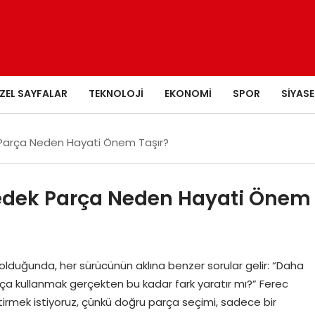
ZEL SAYFALAR
TEKNOLOJI
EKONOMI
SPOR
SIYASE
k Parça Neden Hayati Önem Taşır?
 Yedek Parça Neden Hayati Önem
olduğunda, her sürücünün aklına benzer sorular gelir: “Daha
parça kullanmak gerçekten bu kadar fark yaratır mı?” Ferec
irmek istiyoruz, çünkü doğru parça seçimi, sadece bir