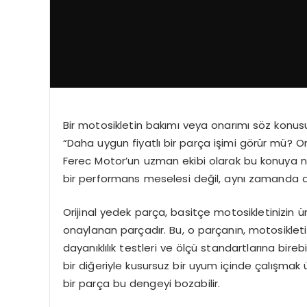
Bir motosikletin bakımı veya onarımı söz konusu
“Daha uygun fiyatlı bir parça işimi görür mü? O
Ferec Motor’un uzman ekibi olarak bu konuya n
bir performans meselesi değil, aynı zamanda d
Orijinal yedek parça, basitçe motosikletinizin ü
onaylanan parçadır. Bu, o parçanın, motosikleti
dayanıklılık testleri ve ölçü standartlarına bire
bir diğeriyle kusursuz bir uyum içinde çalışmak
bir parça bu dengeyi bozabilir.