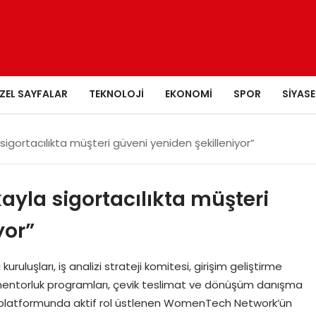
ZEL SAYFALAR
TEKNOLOJI
EKONOMI
SPOR
SIYASE
igortacılıkta müşteri güveni yeniden şekilleniyor”
yla sigortacılıkta müşteri
yor”
uruluşları, iş analizi strateji komitesi, girişim geliştirme
er mentorluk programları, çevik teslimat ve dönüşüm danışma
uk platformunda aktif rol üstlenen WomenTech Network’ün