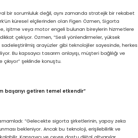
osyal bir sorumluluk değil, aynı zamanda stratejik bir rekabet
ün küresel elçilerinden olan Figen Özmen, Sigorta
me, işitme veya motor engeli bulunan bireylerin hizmetlere
dikkat çekiyor. Özmen, “Sesli yönlendirmeler, yüksek
adeleştirilmiş arayüzler gibi teknolojiler sayesinde, herkes
liyor. Bu kapsayıcı tasarım anlayışı, müşteri bağlılığı ve
e çıkıyor” şeklinde konuştu.
im ba
ş
ar
ı
y
ı
getiren temel etkendir
”
amamladı: “Gelecekte sigorta şirketlerinin, yapay zeka
nması bekleniyor. Ancak bu teknoloji, erişilebilirlik ve
kalabilir. Kapsayıcı ve çevre dostu dijital altyapılar