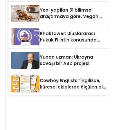
Yeni yapilan 31 bilimsel
araştırmaya göre, Vegan
Köpek Maması ve Vegan
Kedi Mamasının İyi
Bhaktawer: Uluslararası
Sindirildiğini Ortaya Koydu
hukuk Filistin konusunda
çifte standart uyguluyor
Yunan uzman: Ukrayna
savaşı bir ABD projesi
Cowboy English: “İngilizce,
küresel ekiplerde ölçülen bir
iş yetkinliğine dönüşüyor”