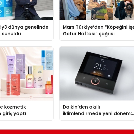
Hy3 dünya genelinde
Mars Türkiye’den “Köpeğini İş
a sunuldu
Götür Haftası” çağrısı
se kozmetik
Daikin’den akıllı
 giriş yaptı
iklimlendirmede yeni dönem:
Madoka Plus Türkiye’de