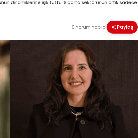
ünün dinamiklerine ışık tuttu. Sigorta sektörünün artık sadece
0 Yorum Yapıldı
Paylaş