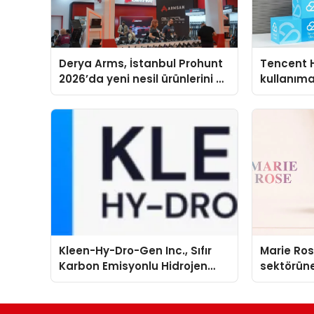
Derya Arms, İstanbul Prohunt
Tencent 
2026’da yeni nesil ürünlerini ve
kullanım
global marka vizyonunu
sergiledi
Kleen-Hy-Dro-Gen Inc., Sıfır
Marie Ro
Karbon Emisyonlu Hidrojen
sektörüne
Isıtma Teknolojisinde ISO ve
TSSA Düzenleyici Onaylarını
Aldı