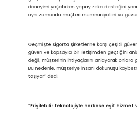
deneyimi yaşatırken yapay zeka desteğini yanın
aynı zamanda müşteri memnuniyetini ve güvenin
Geçmişte sigorta şirketlerine karşı çeşitli güve
güven ve kapsayıcı bir iletişimden geçtiğini anlad
değil, müşterinin ihtiyaçlarını anlayarak onlara 
Bu nedenle, müşteriye insani dokunuşu kaybetm
taşıyor” dedi.
“
Eri
ş
ilebilir teknolojiyle herkese e
ş
it hizmet v