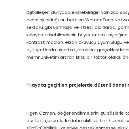
Dijitalleşen dünyada erişilebilirliğin yalnızca s
avantajı olduğunu belirten WomenTech Network’
sektörü gibi karmaşık ve stresli alanlarda, gör
kolayca erişebilmesinin büyük önem taşıdığına 
kontrast modları, ekran okuyucu uyumluluğu ve s
eşit şartlarda sigorta işlemlerini gerçekleştirebi
memnuniyetini artıran kritik bir faktör olarak ön
“
Hayata ge
ç
irilen projelerde d
ü
zenli denet
Figen Özmen, değerlendirmelerini şu sözlerle t
destekli çözümlerle daha akıllı ve hızlı hizmet su
sürdürülebilirlik ilkeleriyle desteklenmezse eksik 