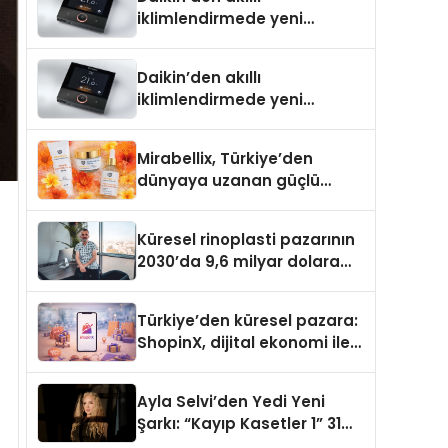
iklimlendirmede yeni
dönem: Madoka Plus
Türkiye’de
Daikin’den akıllı
iklimlendirmede yeni
dönem: Madoka Plus
Türkiye’de
Mirabellix, Türkiye’den
dünyaya uzanan güçlü
büyümesini sürdürüyor
Küresel rinoplasti pazarının
2030’da 9,6 milyar dolara
ulaşması bekleniyor
Türkiye’den küresel pazara:
ShopinX, dijital ekonomi ile
gerçek dünya alışverişini bir
araya getirmeyi hedefliyor
Ayla Selvi’den Yedi Yeni
Şarkı: “Kayıp Kasetler 1” 31
Temmuz’da Yayımlandı