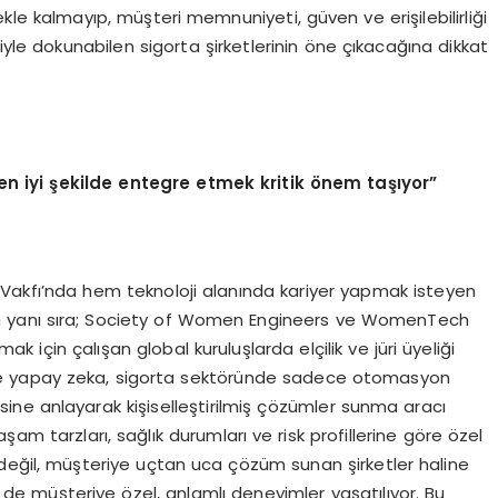
e kalmayıp, müşteri memnuniyeti, güven ve erişilebilirliği
ojiyle dokunabilen sigorta şirketlerinin öne çıkacağına dikkat
en iyi
ş
ekilde entegre etmek kritik
ö
nem ta
şı
yor”
ı Vakfı’nda hem teknoloji alanında kariyer yapmak isteyen
ın yanı sıra; Society of Women Engineers ve WomenTech
mak için çalışan global kuruluşlarda elçilik ve jüri üyeliği
e yapay zeka, sigorta sektöründe sadece otomasyon
esine anlayarak kişiselleştirilmiş çözümler sunma aracı
yaşam tarzları, sağlık durumları ve risk profillerine göre özel
değil, müşteriye uçtan uca çözüm sunan şirketler haline
de müşteriye özel, anlamlı deneyimler yaşatılıyor. Bu