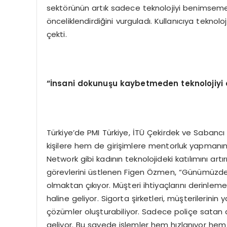
sektörünün artık sadece teknolojiyi benimsemekl
önceliklendirdiğini vurguladı. Kullanıcıya teknol
çekti.
“İnsani dokunu
ş
u kaybetmeden teknolojiyi 
Türkiye’de PMI Türkiye, İTÜ Çekirdek ve Sabanc
kişilere hem de girişimlere mentorluk yapman
Network gibi kadının teknolojideki katılımını artır
görevlerini üstlenen Figen Özmen, “Günümüzd
olmaktan çıkıyor. Müşteri ihtiyaçlarını derinlem
haline geliyor. Sigorta şirketleri, müşterilerinin 
çözümler oluşturabiliyor. Sadece poliçe satan 
geliyor. Bu sayede işlemler hem hızlanıyor hem 