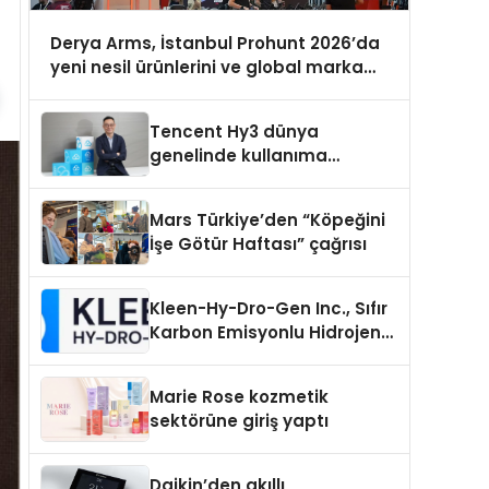
Derya Arms, İstanbul Prohunt 2026’da
yeni nesil ürünlerini ve global marka
vizyonunu sergiledi
Tencent Hy3 dünya
genelinde kullanıma
sunuldu
Mars Türkiye’den “Köpeğini
İşe Götür Haftası” çağrısı
Kleen-Hy-Dro-Gen Inc., Sıfır
Karbon Emisyonlu Hidrojen
Isıtma Teknolojisinde ISO ve
TSSA Düzenleyici Onaylarını
Marie Rose kozmetik
Aldı
sektörüne giriş yaptı
Daikin’den akıllı