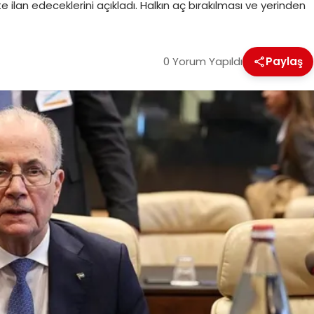
 ilan edeceklerini açıkladı. Halkın aç bırakılması ve yerinden
0 Yorum Yapıldı
Paylaş