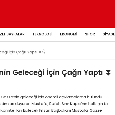
ZEL SAYFALAR
TEKNOLOJI
EKONOMI
SPOR
SIYASE
ceği İçin Çağrı Yaptı ⏬👇
nin Geleceği İçin Çağrı Yaptı ⏬
nda Gazze’nin geleceği için önemli açıklamalarda bulundu.
ımları duyuran Mustafa, Refah Sınır Kapısı’nın halk için bir
 Komite İlan Edilecek Filistin Başbakanı Mustafa, Gazze