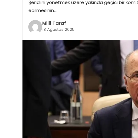
Şeridi’ni yönetmek üzere yakında geçici bir komite
edilmesinin…
Milli Taraf
18 Ağustos 2025