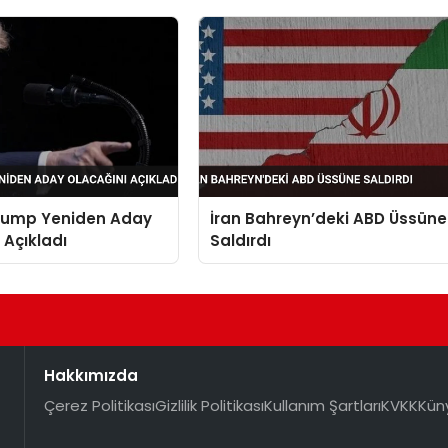
rump Yeniden Aday
İran Bahreyn’deki ABD Üssüne
 Açıkladı
Saldırdı
Hakkımızda
Çerez Politikası
Gizlilik Politikası
Kullanım Şartları
KVKK
Kün