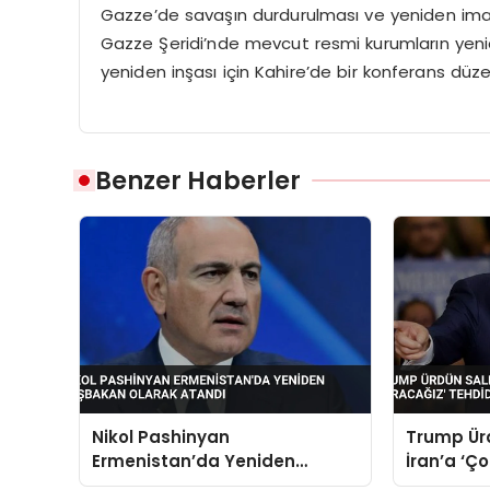
Gazze’de savaşın durdurulması ve yeniden imarı
Gazze Şeridi’nde mevcut resmi kurumların yeniden
yeniden inşası için Kahire’de bir konferans düzen
Benzer Haberler
Nikol Pashinyan
Trump Ürd
Ermenistan’da Yeniden
İran’a ‘Ç
Başbakan Olarak Atandı
Tehdidin