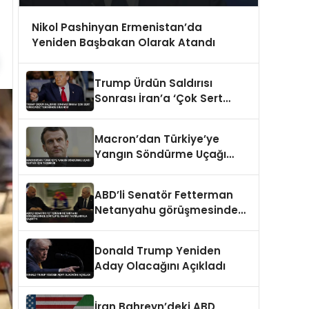
Nikol Pashinyan Ermenistan’da
Yeniden Başbakan Olarak Atandı
Trump Ürdün Saldırısı
Sonrası İran’a ‘Çok Sert
Vuracağız’ Tehdidinde
Bulundu
Macron’dan Türkiye’ye
Yangın Söndürme Uçağı
Desteği İçin Teşekkür
ABD’li Senatör Fetterman
Netanyahu görüşmesinde
şortlu ve rahat tavırlarıyla
şaşırttı
Donald Trump Yeniden
Aday Olacağını Açıkladı
İran Bahreyn’deki ABD