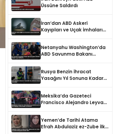
Üssüne Saldırdı
İran’dan ABD Askeri
Kayıpları ve Uçak İmhaları
İddiası
Netanyahu Washington’da
ABD Savunma Bakanı
Hegseth ile Görüştü
Rusya Benzin İhracat
Yasağını Yıl Sonuna Kadar
Uzatıyor
Meksika’da Gazeteci
Francisco Alejandro Leyva
Restoranda Vurularak
Öldürüldü
Yemen’de Tarihi Atama
Efrah Abdulaziz ez-Zube İlk
Kadın Dışişleri Bakanı Oldu