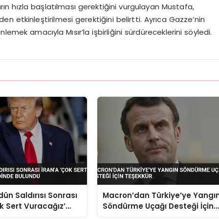
n hızla başlatılması gerektiğini vurgulayan Mustafa,
 etkinleştirilmesi gerektiğini belirtti. Ayrıca Gazze’nin
lemek amacıyla Mısır’la işbirliğini sürdüreceklerini söyledi.
ün Saldırısı Sonrası
Macron’dan Türkiye’ye Yangı
ok Sert Vuracağız’
Söndürme Uçağı Desteği İçin
de Bulundu
Teşekkür