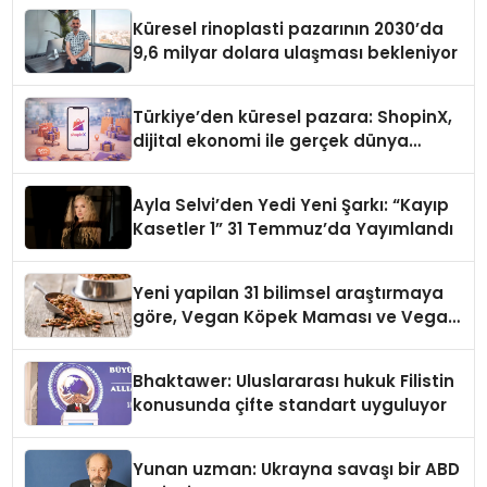
Küresel rinoplasti pazarının 2030’da
9,6 milyar dolara ulaşması bekleniyor
Türkiye’den küresel pazara: ShopinX,
dijital ekonomi ile gerçek dünya
alışverişini bir araya getirmeyi
hedefliyor
Ayla Selvi’den Yedi Yeni Şarkı: “Kayıp
Kasetler 1” 31 Temmuz’da Yayımlandı
Yeni yapilan 31 bilimsel araştırmaya
göre, Vegan Köpek Maması ve Vegan
Kedi Mamasının İyi Sindirildiğini
Ortaya Koydu
Bhaktawer: Uluslararası hukuk Filistin
konusunda çifte standart uyguluyor
Yunan uzman: Ukrayna savaşı bir ABD