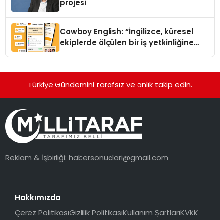
projesi
Cowboy English: “İngilizce, küresel
ekiplerde ölçülen bir iş yetkinliğine
dönüşüyor”
Türkiye Gündemini tarafsız ve anlık takip edin.
Reklam & İşbirliği:
habersonuclari@gmail.com
Hakkımızda
Çerez Politikası
Gizlilik Politikası
Kullanım Şartları
KVKK