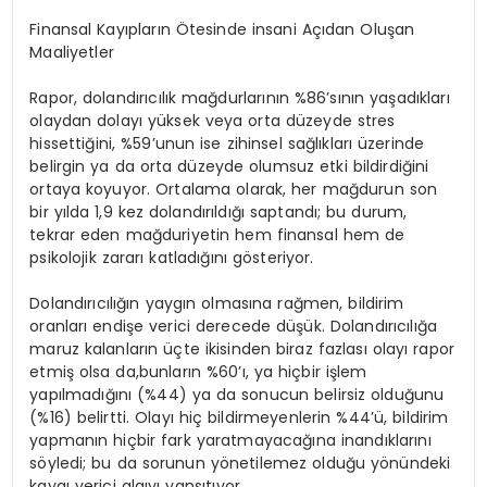
Finansal Kayıpların Ötesinde insani Açıdan Oluşan
Maaliyetler
Rapor, dolandırıcılık mağdurlarının
%86
’
sının yaşadıkları
olaydan dolayı yüksek veya orta düzeyde stres
hissettiğini, %59
’
unun ise zihinsel sağlıkları üzerinde
belirgin ya da orta düzeyde olumsuz etki bildirdiğini
ortaya koyuyor. Ortalama olarak, her mağdurun son
bir yılda 1,9 kez dolandırıldığı saptandı; bu durum,
tekrar eden mağduriyetin hem finansal hem de
psikolojik zararı katladığını g
ö
steriyor.
Dolandırıcılığın yaygın olmasına rağmen, bildirim
oranları endişe verici derecede düşük. Dolandırıcılığa
maruz kalanların üçte ikisinden biraz fazlası olayı rapor
etmiş olsa
da,
bunların %60’ı
, ya hi
çbir işlem
yapılmadığını (%44) ya da sonucun belirsiz olduğunu
(%16) belirtti. Olayı hiç bildirmeyenlerin
%44
’ü, bildirim
yapmanın hiçbir fark yaratmayacağına inandıklarını
s
ö
yledi; bu da sorunun y
ö
netilemez olduğu y
ö
nündeki
kaygı verici algıyı yansıtıyor.