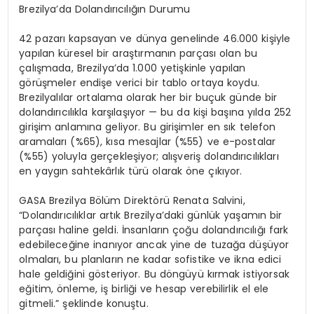
Brezilya
’
da Dolandırıcılığın Durumu
42 pazarı kapsayan ve dünya genelinde 46.000 kişiyle
yapılan küresel bir araştırmanı
n par
çası olan bu
çalışmada, Brezilya
’
da 1.000 yetişkinle yapılan
g
ö
rüşmeler endişe verici bir tablo ortaya koydu.
Brezilyalılar ortalama olarak her bir buçuk günde bir
dolandırıcılıkla karşılaşıyor
—
bu da kişi başına yılda 252
girişim anlamına geliyor. Bu girişimler en sık telefon
aramaları (
%65
), kısa mesajlar (%55) ve e-postalar
(%55) yoluyla gerçekleşiyor; alışveriş dolandırıcılıkları
en yaygın sahtekârlık türü olarak
ö
ne çıkıyor.
GASA Brezilya B
ö
lü
m Direkt
ö
rü
Renata Salvini,
“
Dolandırıcılıklar artık Brezilya
’
daki günlük yaşamın bir
parçası haline geldi. İnsanların çoğu dolandırıcılığı fark
edebileceğine inanıyor ancak yine de tuzağ
a d
üşüyor
olmaları, bu planların ne kadar sofistike ve ikna edici
hale geldiğini g
ö
steriyor. Bu d
ö
ngüyü kırmak istiyorsak
eğitim,
ö
nleme, iş birliği ve hesap verebilirlik el ele
gitmeli.” şeklinde konuştu.