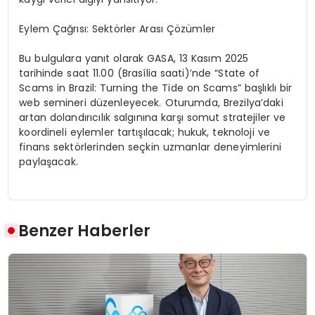
Eylem Çağrısı
: Sekt
ö
rler Arası Çözümler
Bu bulgulara yanıt olarak GASA, 13 Kasım 2025
tarihinde saat 11.00 (Brasília saati)
’
nde
“
State of
Scams in Brazil: Turning the Tide on Scams
” başlıklı bir
web semineri
düzenleyecek. Oturumda, Brezilya
’
daki
artan dolandırıcılık salgınına karşı somut stratejiler ve
koordineli eylemler tartışılacak; hukuk, teknoloji ve
finans sekt
ö
rlerinden seçkin uzmanlar deneyimlerini
paylaşacak.
Benzer Haberler