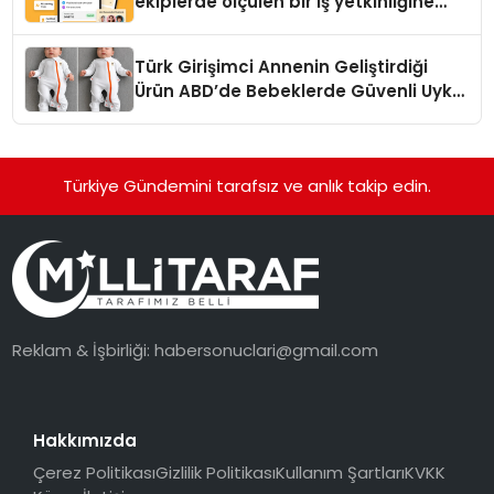
ekiplerde ölçülen bir iş yetkinliğine
dönüşüyor”
Türk Girişimci Annenin Geliştirdiği
Ürün ABD’de Bebeklerde Güvenli Uyku
Standardına Yeni Bir Bakış Açısı
Getiriyor.
Türkiye Gündemini tarafsız ve anlık takip edin.
Reklam & İşbirliği:
habersonuclari@gmail.com
Hakkımızda
Çerez Politikası
Gizlilik Politikası
Kullanım Şartları
KVKK