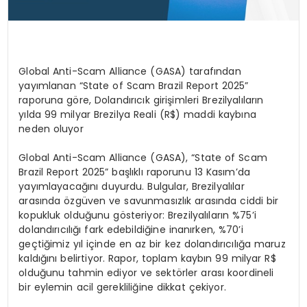
Global Anti-Scam Alliance (GASA) tarafından
yayımlanan
“
State of Scam Brazil Report 2025
”
raporuna göre, Dolandırıcık girişimleri Brezilyalıların
yılda 99 milyar Brezilya Reali (R$) maddi kaybına
neden oluyor
Global Anti-Scam Alliance (GASA),
“
State of Scam
Brazil Report 2025
” başlıklı raporunu 13 Kasım
’
da
yayımlayacağını duyurdu. Bulgular, Brezilyalılar
arasında
ö
zgüven ve savunmasızlık arasında ciddi bir
kopukluk olduğunu g
ö
steriyor: Brezilyalıların
%75
’
i
dolandırıcılığı fark edebildiğine inanırken, %70
’
i
geçtiğimiz yıl içinde en az bir kez dolandırıcılığa maruz
kaldığını belirtiyor. Rapor, toplam kaybın 99 milyar R$
olduğunu tahmin ediyor ve sekt
ö
rler arası koordineli
bir eylemin acil gerekliliğine dikkat çekiyor.