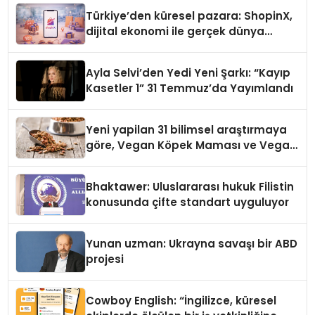
Türkiye’den küresel pazara: ShopinX,
dijital ekonomi ile gerçek dünya
alışverişini bir araya getirmeyi
hedefliyor
Ayla Selvi’den Yedi Yeni Şarkı: “Kayıp
Kasetler 1” 31 Temmuz’da Yayımlandı
Yeni yapilan 31 bilimsel araştırmaya
göre, Vegan Köpek Maması ve Vegan
Kedi Mamasının İyi Sindirildiğini
Ortaya Koydu
Bhaktawer: Uluslararası hukuk Filistin
konusunda çifte standart uyguluyor
Yunan uzman: Ukrayna savaşı bir ABD
projesi
Cowboy English: “İngilizce, küresel