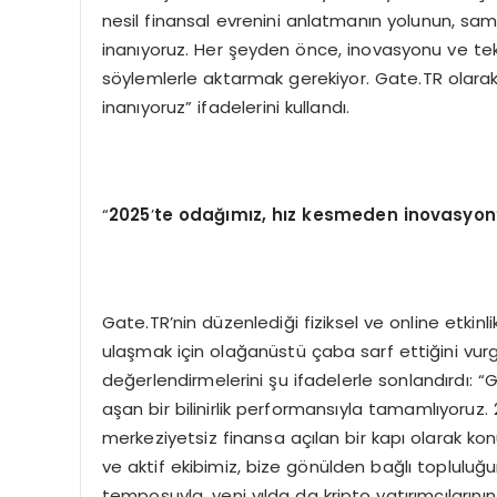
nesil finansal evrenini anlatmanın yolunun, sam
inanıyoruz. Her şeyden önce, inovasyonu ve tekno
söylemlerle aktarmak gerekiyor. Gate.TR olarak 
inanıyoruz” ifadelerini kullandı.
“
2025
’
te odağımız, hız kesmeden inovasyo
Gate.TR’nin düzenlediği fiziksel ve online etkinli
ulaşmak için olağanüstü çaba sarf ettiğini vu
değerlendirmelerini şu ifadelerle sonlandırdı: “Ga
aşan bir bilinirlik performansıyla tamamlıyoruz
merkeziyetsiz finansa açılan bir kapı olarak ko
ve aktif ekibimiz, bize gönülden bağlı toplulu
temposuyla, yeni yılda da kripto yatırımcıları