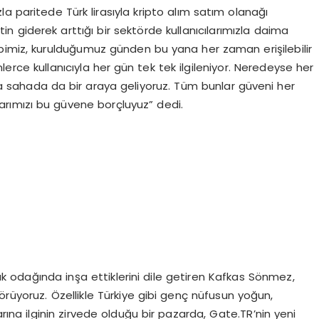
a paritede Türk lirasıyla kripto alım satım olanağı
 giderek arttığı bir sektörde kullanıcılarımızla daima
bimiz, kurulduğumuz günden bu yana her zaman erişilebilir
erce kullanıcıyla her gün tek tek ilgileniyor. Neredeyse her
zla sahada da bir araya geliyoruz. Tüm bunlar güveni her
arımızı bu güvene borçluyuz” dedi.
luk odağında inşa ettiklerini dile getiren Kafkas Sönmez,
 görüyoruz. Özellikle Türkiye gibi genç nüfusun yoğun,
ına ilginin zirvede olduğu bir pazarda, Gate.TR’nin yeni