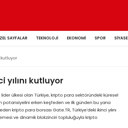
ZEL SAYFALAR
TEKNOLOJI
EKONOMI
SPOR
SIYASE
ı kutluyor
i yılını kutluyor
der ülkesi olan Türkiye, kripto para sektöründeki küresel
in potansiyelini erken keşfeden ve ilk günden bu yana
 kripto para borsası Gate.TR, Türkiye’deki ikinci yılını
mesi ve dinamik blokzinciri topluluğuyla kripto