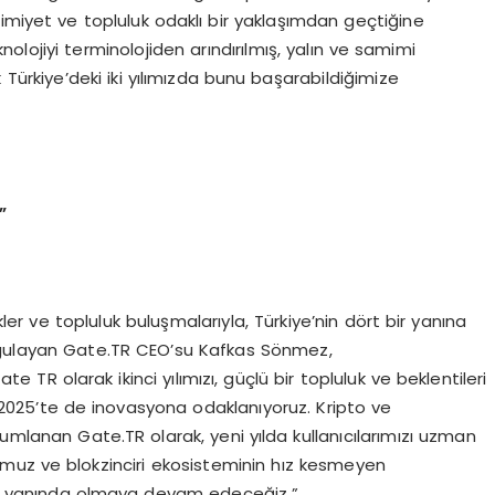
imiyet ve topluluk odaklı bir yaklaşımdan geçtiğine
lojiyi terminolojiden arındırılmış, yalın ve samimi
Türkiye’deki iki yılımızda bunu başarabildiğimize
n”
kler ve topluluk buluşmalarıyla, Türkiye’nin dört bir yanına
rgulayan Gate.TR CEO’su Kafkas Sönmez,
te TR olarak ikinci yılımızı, güçlü bir topluluk ve beklentileri
. 2025’te de inovasyona odaklanıyoruz. Kripto ve
numlanan Gate.TR olarak, yeni yılda kullanıcılarımızı uzman
ğumuz ve blokzinciri ekosisteminin hız kesmeyen
nın yanında olmaya devam edeceğiz.”