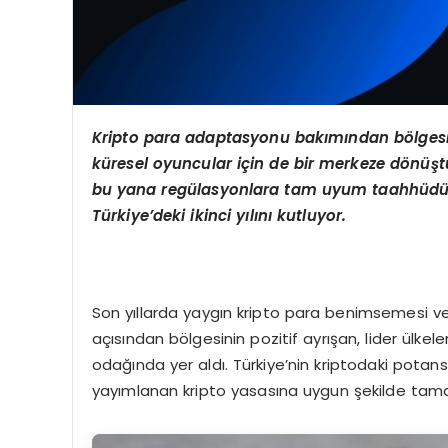
Kripto para adaptasyonu bakımından b
ö
lges
küresel oyuncular için de bir merkeze d
ö
nüşt
bu yana regülasyonlara tam uyum taahhüdüyl
Türkiye’deki ikinci yılını kutluyor.
Son yıllarda yaygın kripto para benimsemesi ve
açısından bölgesinin pozitif ayrışan, lider ülkel
odağında yer aldı. Türkiye’nin kriptodaki pota
yayımlanan kripto yasasına uygun şekilde tamaml