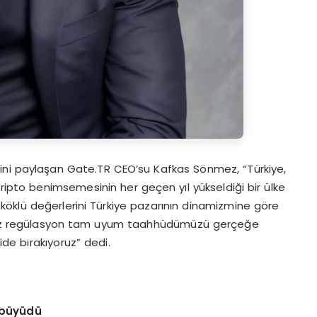
lerini paylaşan Gate.TR CEO’su Kafkas Sönmez, “Türkiye,
kripto benimsemesinin her geçen yıl yükseldiği bir ülke
n köklü değerlerini Türkiye pazarının dinamizmine göre
ğimiz regülasyon tam uyum taahhüdümüzü gerçeğe
ide bırakıyoruz” dedi.
0 büyüdü