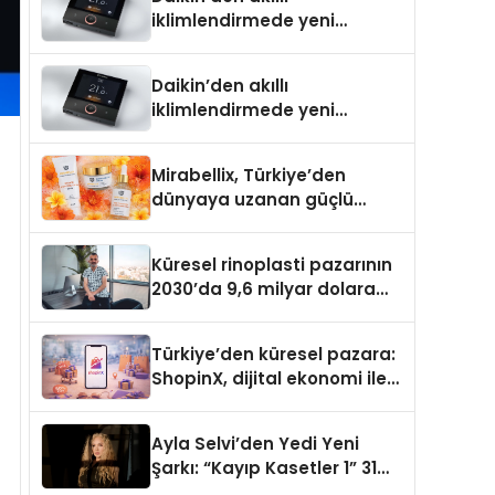
iklimlendirmede yeni
dönem: Madoka Plus
Türkiye’de
Daikin’den akıllı
iklimlendirmede yeni
dönem: Madoka Plus
Türkiye’de
Mirabellix, Türkiye’den
dünyaya uzanan güçlü
büyümesini sürdürüyor
Küresel rinoplasti pazarının
2030’da 9,6 milyar dolara
ulaşması bekleniyor
Türkiye’den küresel pazara:
ShopinX, dijital ekonomi ile
gerçek dünya alışverişini bir
araya getirmeyi hedefliyor
Ayla Selvi’den Yedi Yeni
Şarkı: “Kayıp Kasetler 1” 31
Temmuz’da Yayımlandı