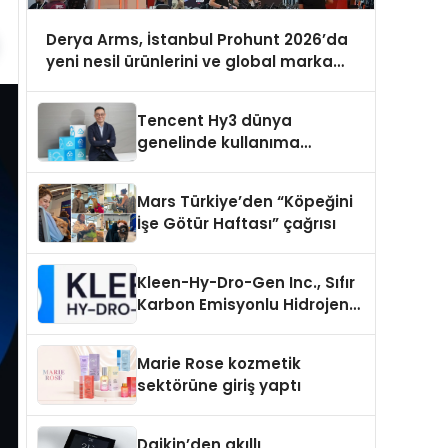
Derya Arms, İstanbul Prohunt 2026’da
yeni nesil ürünlerini ve global marka
vizyonunu sergiledi
Tencent Hy3 dünya
genelinde kullanıma
sunuldu
Mars Türkiye’den “Köpeğini
İşe Götür Haftası” çağrısı
Kleen-Hy-Dro-Gen Inc., Sıfır
Karbon Emisyonlu Hidrojen
Isıtma Teknolojisinde ISO ve
TSSA Düzenleyici Onaylarını
Marie Rose kozmetik
Aldı
sektörüne giriş yaptı
Daikin’den akıllı