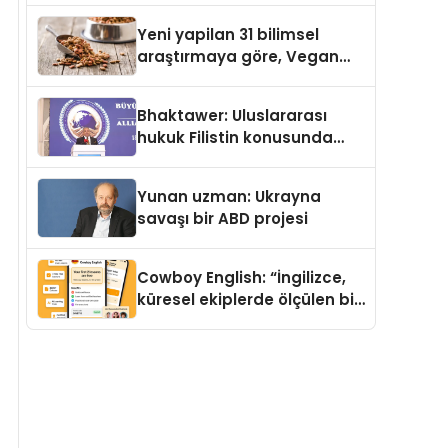
Yeni yapilan 31 bilimsel
araştırmaya göre, Vegan
Köpek Maması ve Vegan
Kedi Mamasının İyi
Bhaktawer: Uluslararası
Sindirildiğini Ortaya Koydu
hukuk Filistin konusunda
çifte standart uyguluyor
Yunan uzman: Ukrayna
savaşı bir ABD projesi
Cowboy English: “İngilizce,
küresel ekiplerde ölçülen bir
iş yetkinliğine dönüşüyor”