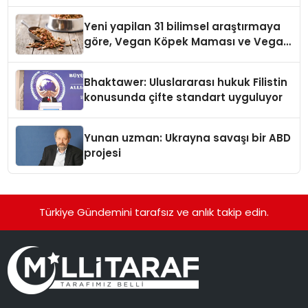
Yeni yapilan 31 bilimsel araştırmaya
göre, Vegan Köpek Maması ve Vegan
Kedi Mamasının İyi Sindirildiğini
Ortaya Koydu
Bhaktawer: Uluslararası hukuk Filistin
konusunda çifte standart uyguluyor
Yunan uzman: Ukrayna savaşı bir ABD
projesi
Türkiye Gündemini tarafsız ve anlık takip edin.