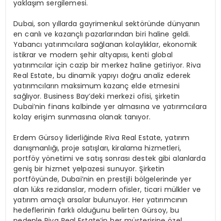
yaklaşım sergilemesi.
Dubai, son yıllarda gayrimenkul sektöründe dünyanın
en canlı ve kazançlı pazarlarından biri haline geldi.
Yabancı yatırımcılara sağlanan kolaylıklar, ekonomik
istikrar ve modern şehir altyapısı, kenti global
yatırımcılar için cazip bir merkez haline getiriyor. Riva
Real Estate, bu dinamik yapıyı doğru analiz ederek
yatırımcıların maksimum kazanç elde etmesini
sağlıyor. Business Bay’deki merkezi ofisi, şirketin
Dubai’nin finans kalbinde yer almasına ve yatırımcılara
kolay erişim sunmasına olanak tanıyor.
Erdem Gürsoy liderliğinde Riva Real Estate, yatırım
danışmanlığı, proje satışları, kiralama hizmetleri,
portföy yönetimi ve satış sonrası destek gibi alanlarda
geniş bir hizmet yelpazesi sunuyor. Şirketin
portföyünde, Dubai’nin en prestijli bölgelerinde yer
alan lüks rezidanslar, modern ofisler, ticari mülkler ve
yatırım amaçlı arsalar bulunuyor. Her yatırımcının
hedeflerinin farklı olduğunu belirten Gürsoy, bu
nedenle Riva Real Estate’in her müşterisine özel