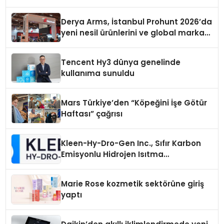
Derya Arms, İstanbul Prohunt 2026’da
yeni nesil ürünlerini ve global marka
vizyonunu sergiledi
Tencent Hy3 dünya genelinde
kullanıma sunuldu
Mars Türkiye’den “Köpeğini İşe Götür
Haftası” çağrısı
Kleen-Hy-Dro-Gen Inc., Sıfır Karbon
Emisyonlu Hidrojen Isıtma
Teknolojisinde ISO ve TSSA
Düzenleyici Onaylarını Aldı
Marie Rose kozmetik sektörüne giriş
yaptı