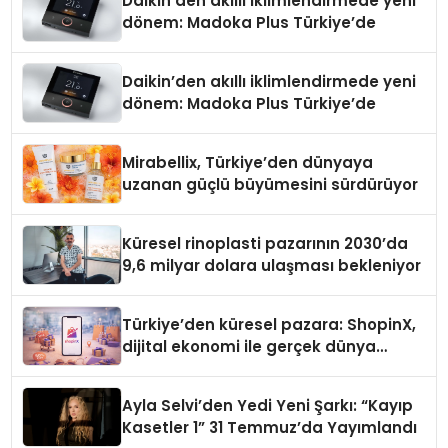
Daikin’den akıllı iklimlendirmede yeni
dönem: Madoka Plus Türkiye’de
Daikin’den akıllı iklimlendirmede yeni
dönem: Madoka Plus Türkiye’de
Mirabellix, Türkiye’den dünyaya
uzanan güçlü büyümesini sürdürüyor
Küresel rinoplasti pazarının 2030’da
9,6 milyar dolara ulaşması bekleniyor
Türkiye’den küresel pazara: ShopinX,
dijital ekonomi ile gerçek dünya
alışverişini bir araya getirmeyi
hedefliyor
Ayla Selvi’den Yedi Yeni Şarkı: “Kayıp
Kasetler 1” 31 Temmuz’da Yayımlandı