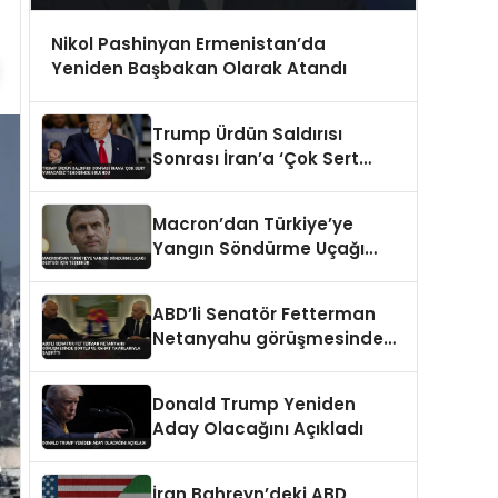
Nikol Pashinyan Ermenistan’da
Yeniden Başbakan Olarak Atandı
Trump Ürdün Saldırısı
Sonrası İran’a ‘Çok Sert
Vuracağız’ Tehdidinde
Bulundu
Macron’dan Türkiye’ye
Yangın Söndürme Uçağı
Desteği İçin Teşekkür
ABD’li Senatör Fetterman
Netanyahu görüşmesinde
şortlu ve rahat tavırlarıyla
şaşırttı
Donald Trump Yeniden
Aday Olacağını Açıkladı
İran Bahreyn’deki ABD