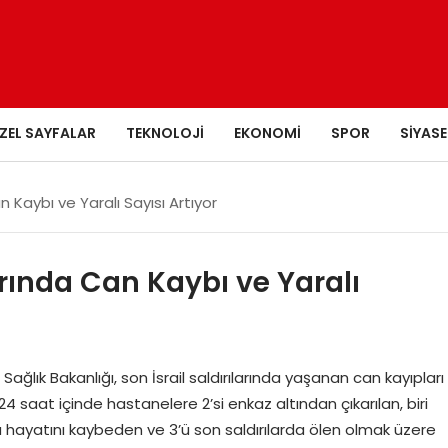
ZEL SAYFALAR
TEKNOLOJI
EKONOMI
SPOR
SIYASE
n Kaybı ve Yaralı Sayısı Artıyor
larında Can Kaybı ve Yaralı
ğlık Bakanlığı, son İsrail saldırılarında yaşanan can kayıpları
on 24 saat içinde hastanelere 2’si enkaz altından çıkarılan, biri
a hayatını kaybeden ve 3’ü son saldırılarda ölen olmak üzere