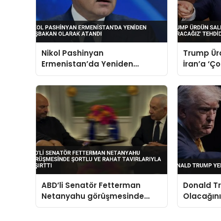
Nikol Pashinyan
Trump Ürd
Ermenistan’da Yeniden
İran’a ‘Ç
Başbakan Olarak Atandı
Tehdidin
ABD’li Senatör Fetterman
Donald T
Netanyahu görüşmesinde
Olacağını
şortlu ve rahat tavırlarıyla
şaşırttı