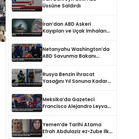
Üssüne Saldırdı
İran’dan ABD Askeri
Kayıpları ve Uçak İmhaları
İddiası
Netanyahu Washington’da
ABD Savunma Bakanı
Hegseth ile Görüştü
Rusya Benzin İhracat
Yasağını Yıl Sonuna Kadar
Uzatıyor
Meksika’da Gazeteci
Francisco Alejandro Leyva
Restoranda Vurularak
Öldürüldü
Yemen’de Tarihi Atama
Efrah Abdulaziz ez-Zube İlk
Kadın Dışişleri Bakanı Oldu