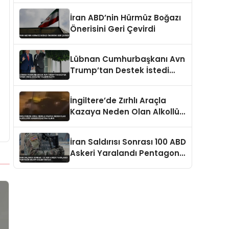
İran ABD’nin Hürmüz Boğazı
Önerisini Geri Çevirdi
Lübnan Cumhurbaşkanı Avn
Trump’tan Destek İstedi
İsrail Çekilme Talebini İletti
İngiltere’de Zırhlı Araçla
Kazaya Neden Olan Alkollü
İki Asker Gözaltına Alındı
İran Saldırısı Sonrası 100 ABD
Askeri Yaralandı Pentagon
Bilgiyi Gizledi İddiası