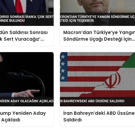
ün Saldırısı Sonrası
Macron’dan Türkiye’ye Yangı
ok Sert Vuracağız’
Söndürme Uçağı Desteği İçin
de Bulundu
Teşekkür
rump Yeniden Aday
İran Bahreyn’deki ABD Üssüne
 Açıkladı
Saldırdı