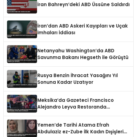
İran Bahreyn’deki ABD Üssüne Saldırdı
İran’dan ABD Askeri Kayıpları ve Uçak
İmhaları İddiası
Netanyahu Washington’da ABD
Savunma Bakanı Hegseth ile Görüştü
Rusya Benzin İhracat Yasağını Yıl
Sonuna Kadar Uzatıyor
Meksika’da Gazeteci Francisco
Alejandro Leyva Restoranda
Vurularak Öldürüldü
Yemen’de Tarihi Atama Efrah
Abdulaziz ez-Zube İlk Kadın Dışişleri