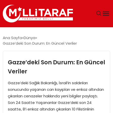
GÜNDEM
Ana Sayfa
Dünya
Gazze’deki Son Durum: En Güncel Veriler
ÖZEL SAYFALAR
TEKNOLOJI
Gazze’deki Son Durum: En Güncel
Veriler
EKONOMI
Gazze’deki Sağlık Bakanlığı, İsrail’in saldırıları
SPOR
sonucunda yaşanan can kayıpları ve enkaz altından
çıkarılan cenazeler hakkında yeni bilgiler paylaştı.
SIYASET
Son 24 Saatte Yaşananlar Gazze’deki son 24
saatte, 8’i enkaz altından çıkarılan 10 Filistinlinin
MAGAZIN