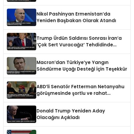
Kaldıramaz
Nikol Pashinyan Ermenistan’da
Yeniden Başbakan Olarak Atandı
Trump Ürdün Saldırısı Sonrası İran’a
‘Çok Sert Vuracağız’ Tehdidinde
Bulundu
Macron’dan Türkiye’ye Yangın
Söndürme Uçağı Desteği İçin Teşekkür
ABD’li Senatör Fetterman Netanyahu
görüşmesinde şortlu ve rahat
tavırlarıyla şaşırttı
Donald Trump Yeniden Aday
Olacağını Açıkladı