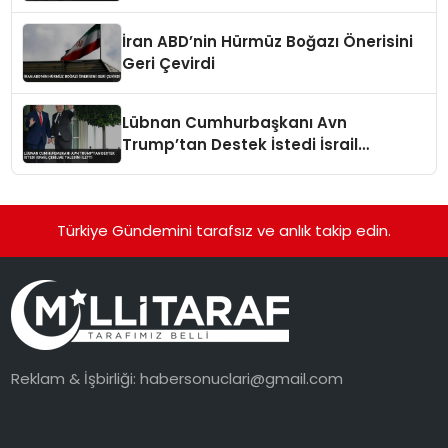
Bakanı Oldu
İran ABD’nin Hürmüz Boğazı Önerisini
Geri Çevirdi
Lübnan Cumhurbaşkanı Avn
Trump’tan Destek İstedi İsrail
Çekilme Talebini İletti
Türkiye Gündemini tarafsız ve anlık takip edin.
Reklam & İşbirliği:
habersonuclari@gmail.com