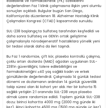
edilebilirlik ve farmakokinetik (PK) özelliklerini
değerlendiren Faz 1 klinik çalışmasına ilişkin yeni olumlu
sonuçları açıkladı. Bulgular bugün San Diego,
Kaliforniya’da düzenlenen 18. Alzheimer Hastalığı Klinik
Çalışmaları Kongresi (CTAD) kapsamında sunuldu.
SUL-238 başlangıçta Sulfateq tarafından keşfedildi ve
daha sonra Sulfateq ve GEN’in ortak geliştirme
çalışmalarıyla nörodejeneratif hastalıklara yönelik yeni
bir tedavi olarak daha da ileri taşındı.
Bu Faz 1 randomize, çift kör, plasebo kontrollü çalışma,
çoklu artan dozlarda (MAD) ağızdan uygulanan SUL-
238’in güvenliliğini, tolere edilebilirliğini ve
farmakokinetiğini ≥40 yaş sağlıklı kadın ve erkek
gönüllülerde değerlendirdi. Çalışmada 14 günlük tedavi
dönemi ve dozlamanın ardından 14 günlük güvenlilik
takip süresi olan iki kohort yer aldı. Her bir kohorta 15
sağlıklı yetişkin 2:1 oranında SUL-238 veya plasebo
almak üzere randomize edildi. Toplam günlük SUL-238
dozu: birinci kohortta 4000 mg (2000 mg günde iki
kez), ikinci kohortta 4500 mg (1500 mg günde üç kez)