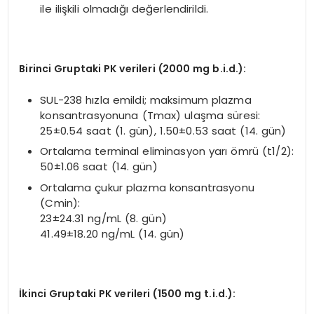
ile ilişkili olmadığı değerlendirildi.
Birinci Gruptaki PK verileri (2000 mg b.i.d.):
SUL-238 hızla emildi; maksimum plazma
konsantrasyonuna (Tmax) ulaşma süresi:
25±0.54 saat (1. gün), 1.50±0.53 saat (14. gün)
Ortalama terminal eliminasyon yarı ömrü (t1/2):
50±1.06 saat (14. gün)
Ortalama çukur plazma konsantrasyonu
(Cmin):
23±24.31 ng/mL (8. gün)
41.49±18.20 ng/mL (14. gün)
İkinci Gruptaki PK verileri (1500 mg t.i.d.):