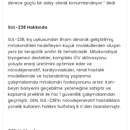
derece güçlü bir aday olarak konumlandırıyor.” dedi.
SUL-238 Hakkında
SUL-238, kış uykusundan ilham alınarak geliştirilmiş,
mitokondrileri hedefleyen küçük moleküllerden oluşan
yeni bir terapötik sınıfın ilk temsilcisidir. Mitokondriyal
biyogenezi destekler, kompleks I/IV aktivasyonu
yoluyla enerji üretimini optimize eder ve
nörodejeneratif, kardiyovasküler, renal hastalık
modellerinde ve hızlandırılmış yaşlanma
çalışmalarında mitokondri fonksiyonunu artırır. Kan-
beyin bariyerini geçebilme yeteneğine sahiptir ve
kapsamlı preklinik ile Faz 1 güvenlilik çalışmalarından
geçmiştir. GEN, SUL-238’in nörodejeneratif hastalıklara
yönelik kullanım hakkını Sulfateq B.V.’den lisanslamıştır.