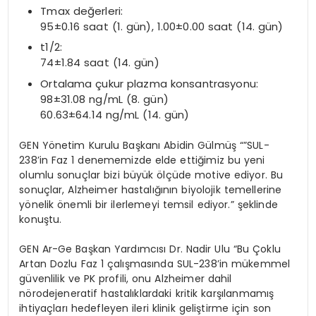
Tmax değerleri:
95±0.16 saat (1. gün), 1.00±0.00 saat (14. gün)
t1/2:
74±1.84 saat (14. gün)
Ortalama çukur plazma konsantrasyonu:
98±31.08 ng/mL (8. gün)
60.63±64.14 ng/mL (14. gün)
GEN Yönetim Kurulu Başkanı Abidin Gülmüş “”SUL-
238’in Faz 1 denememizde elde ettiğimiz bu yeni
olumlu sonuçlar bizi büyük ölçüde motive ediyor. Bu
sonuçlar, Alzheimer hastalığının biyolojik temellerine
yönelik önemli bir ilerlemeyi temsil ediyor.” şeklinde
konuştu.
GEN Ar-Ge Başkan Yardımcısı Dr. Nadir Ulu “Bu Çoklu
Artan Dozlu Faz 1 çalışmasında SUL-238’in mükemmel
güvenlilik ve PK profili, onu Alzheimer dahil
nörodejeneratif hastalıklardaki kritik karşılanmamış
ihtiyaçları hedefleyen ileri klinik geliştirme için son