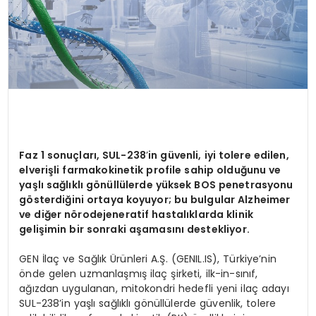
Faz 1 sonuçları, SUL-238
’
in güvenli, iyi tolere edilen,
elverişli farmakokinetik profile sahip olduğunu ve
yaşlı sağlıklı g
ö
nüllülerde yüksek BOS penetrasyonu
g
ö
sterdiğini ortaya koyuyor; bu bulgular Alzheimer
ve diğer n
ö
rodejeneratif hastalıklarda klinik
gelişimin bir sonraki aşamasını destekliyor.
GEN İlaç ve Sağlık Ürünleri A.Ş. (GENIL.IS), Türkiye’nin
önde gelen uzmanlaşmış ilaç şirketi, ilk-in-sınıf,
ağızdan uygulanan, mitokondri hedefli yeni ilaç adayı
SUL-238’in yaşlı sağlıklı gönüllülerde güvenlik, tolere