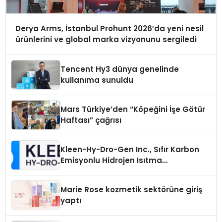
Derya Arms, İstanbul Prohunt 2026’da yeni nesil
ürünlerini ve global marka vizyonunu sergiledi
Tencent Hy3 dünya genelinde
kullanıma sunuldu
Mars Türkiye’den “Köpeğini İşe Götür
Haftası” çağrısı
Kleen-Hy-Dro-Gen Inc., Sıfır Karbon
Emisyonlu Hidrojen Isıtma
Teknolojisinde ISO ve TSSA
Düzenleyici Onaylarını Aldı
Marie Rose kozmetik sektörüne giriş
yaptı