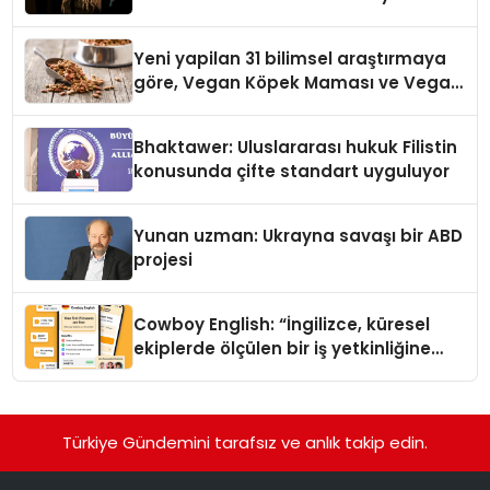
Yeni yapilan 31 bilimsel araştırmaya
göre, Vegan Köpek Maması ve Vegan
Kedi Mamasının İyi Sindirildiğini
Ortaya Koydu
Bhaktawer: Uluslararası hukuk Filistin
konusunda çifte standart uyguluyor
Yunan uzman: Ukrayna savaşı bir ABD
projesi
Cowboy English: “İngilizce, küresel
ekiplerde ölçülen bir iş yetkinliğine
dönüşüyor”
Türkiye Gündemini tarafsız ve anlık takip edin.