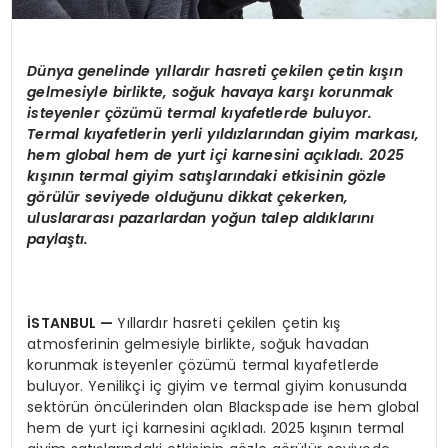
Dünya genelinde yıllardır hasreti çekilen çetin kışın
gelmesiyle birlikte, soğuk havaya karşı korunmak
isteyenler çözümü
termal k
ıyafetlerde buluyor.
Termal kıyafetlerin yerli yıldızlarından giyim markası,
hem global hem de yurt içi karnesini açıkladı. 2025
kışının termal giyim satışlarındaki etkisinin g
ö
zle
g
ö
rülür seviyede olduğunu dikkat çekerken,
uluslararası pazarlardan yoğun talep aldıklarını
paylaştı.
İSTANBUL
—
Yıllardır hasreti çekilen çetin kış
atmosferinin gelmesiyle birlikte, soğuk havadan
korunmak isteyenler çözümü termal kıyafetlerde
buluyor. Yenilikçi iç giyim ve termal giyim konusunda
sektörün öncülerinden olan Blackspade ise hem global
hem de yurt içi karnesini açıkladı. 2025 kışının termal