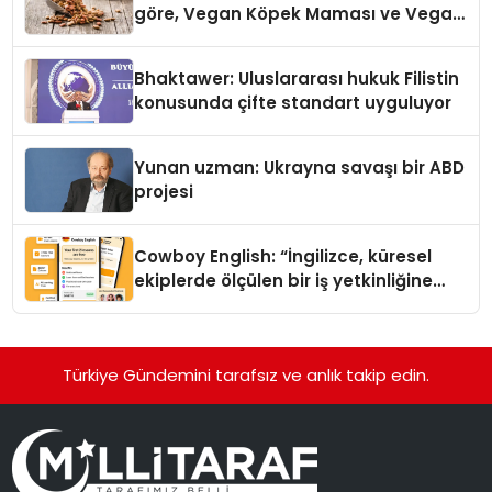
göre, Vegan Köpek Maması ve Vegan
Kedi Mamasının İyi Sindirildiğini
Ortaya Koydu
Bhaktawer: Uluslararası hukuk Filistin
konusunda çifte standart uyguluyor
Yunan uzman: Ukrayna savaşı bir ABD
projesi
Cowboy English: “İngilizce, küresel
ekiplerde ölçülen bir iş yetkinliğine
dönüşüyor”
Türkiye Gündemini tarafsız ve anlık takip edin.