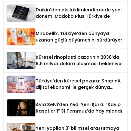
Daikin’den akıllı iklimlendirmede yeni
dönem: Madoka Plus Türkiye’de
Mirabellix, Türkiye’den dünyaya
uzanan güçlü büyümesini sürdürüyor
Küresel rinoplasti pazarının 2030’da
9,6 milyar dolara ulaşması bekleniyor
Türkiye’den küresel pazara: ShopinX,
dijital ekonomi ile gerçek dünya
alışverişini bir araya getirmeyi
hedefliyor
Ayla Selvi’den Yedi Yeni Şarkı: “Kayıp
Kasetler 1” 31 Temmuz’da Yayımlandı
Yeni yapilan 31 bilimsel araştırmaya