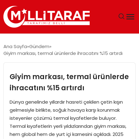
GÜNDEM
Ana Sayfa
Gündem
Giyim markası, termal ürünlerde ihracatını %15 artırdı
ÖZEL SAYFALAR
TEKNOLOJI
Giyim markası, termal ürünlerde
ihracatını %15 artırdı
EKONOMI
Dünya genelinde yıllardır hasreti çekilen çetin kışın
SPOR
gelmesiyle birlikte, soğuk havaya karşı korunmak
isteyenler çözümü termal kıyafetlerde buluyor.
SIYASET
Termal kıyafetlerin yerli yıldızlarından giyim markası,
hem global hem de yurt içi karnesini açıkladı. 2025
MAGAZIN