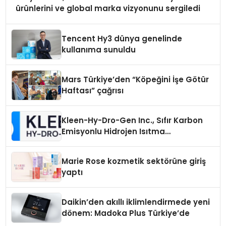
ürünlerini ve global marka vizyonunu sergiledi
Tencent Hy3 dünya genelinde
kullanıma sunuldu
Mars Türkiye’den “Köpeğini İşe Götür
Haftası” çağrısı
Kleen-Hy-Dro-Gen Inc., Sıfır Karbon
Emisyonlu Hidrojen Isıtma
Teknolojisinde ISO ve TSSA
Düzenleyici Onaylarını Aldı
Marie Rose kozmetik sektörüne giriş
yaptı
Daikin’den akıllı iklimlendirmede yeni
dönem: Madoka Plus Türkiye’de