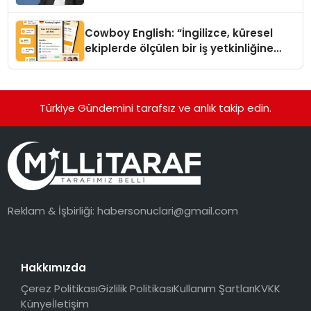
Cowboy English: “İngilizce, küresel
ekiplerde ölçülen bir iş yetkinliğine
dönüşüyor”
Türkiye Gündemini tarafsız ve anlık takip edin.
Reklam & İşbirliği:
habersonuclari@gmail.com
Hakkımızda
Çerez Politikası
Gizlilik Politikası
Kullanım Şartları
KVKK
Künye
İletişim