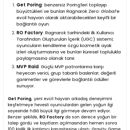
Get Poring
: benzersiz Poring’leri toplayıp
büyüttükleri ve bunları Ragnarok Zero:
Global
‘e
evcil hayvan olarak aktarabilecekleri keyifli bir
bağlantılı oyun.
RO Factory
: Ragnarok tarihindeki ilk Kullanıcı
Tarafından Oluşturulan İçerik (UGC) sistemi;
oyuncuların kendilerine özgü kozmetik ayak
izleri oluşturmasına ve bunları küresel toplulukla
paylaşmasına olanak tanır.
MVP Raid
: Güçlü MVP patronlarına karşı
heyecan verici, grup tabanlı baskınlar; değerli
ganimetler ve görevlerle bağlantılı ödüller
sunuyor.
Get Poring
, yeni evcil hayvan arkadaş deneyimini
keşfetmeye hevesli oyunculardan gelen yoğun ilgi
sayesinde hâlâ büyük ilgi görmeye devam ediyor.
Benzer şekilde,
RO Factory
da son derece yoğun bir
talep gördü ve kayıtların açılmasından hemen sonra
100 kişilik ilk katılımcı kapasitesine ulaştı. Gravity Game