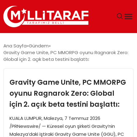
GÜNDEM
Ana Sayfa
Gündem
Gravity Game Unite, PC MMORPG oyunu Ragnarok Zero:
ÖZEL SAYFALAR
Global için 2. açık beta testini başlattı:
TEKNOLOJI
Gravity Game Unite, PC MMORPG
EKONOMI
oyunu Ragnarok Zero: Global
için 2. açık beta testini başlattı:
SPOR
KUALA LUMPUR, Malezya, 7 Temmuz 2026
SIYASET
/PRNewswire/ — Küresel oyun şirketi Gravity’nin
Malezya’daki iştiraki Gravity Game Unite (GGU), PC
MAGAZIN