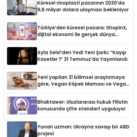
Küresel rinoplasti pazarının 2030’da
9,6 milyar dolara ulaşması bekleniyor
Türkiye’den küresel pazara: ShopinX,
dijital ekonomi ile gerçek dünya
alışverişini bir araya getirmeyi
hedefliyor
Ayla Selvi’den Yedi Yeni Şarkı: “Kayıp
Kasetler 1” 31 Temmuz’da Yayımlandı
Yeni yapilan 31 bilimsel araştırmaya
göre, Vegan Köpek Maması ve Vegan
Kedi Mamasının İyi Sindirildiğini
Ortaya Koydu
Bhaktawer: Uluslararası hukuk Filistin
konusunda çifte standart uyguluyor
Yunan uzman: Ukrayna savaşı bir ABD
projesi