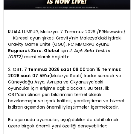
KUALA LUMPUR, Malezya, 7 Temmuz 2026 /PRNewswire/
— Küresel oyun şirketi Gravity’nin Malezya’daki iştiraki
Gravity Game Unite (GGU), PC MMORPG oyunu
Ragnarok Zero: Global
için
2. Açık Beta Testi’ni
(OBT2)
resmi olarak başlattı:
2. OBT,
7 Temmuz 2026 saat 09:00
‘dan
15 Temmuz
2026 saat 07:59’a
(Malezya Saati) kadar sürecek ve
Güneydoğu Asya, Avrupa ve Okyanusya’daki
oyuncular için erişime açık olacaktır. Bu test, ilk
OBT’den alınan geri bildirimleri temel alarak
hazırlanmıştır ve içerik kalitesi, yerelleştirme ve hizmet
istikrarı açısından önemli iyileştirmeler içermektedir.
Bu aşamada oyuncular, aşağıdakiler de dahil olmak
üzere birçok önemli yeni özelliği deneyebilirler: