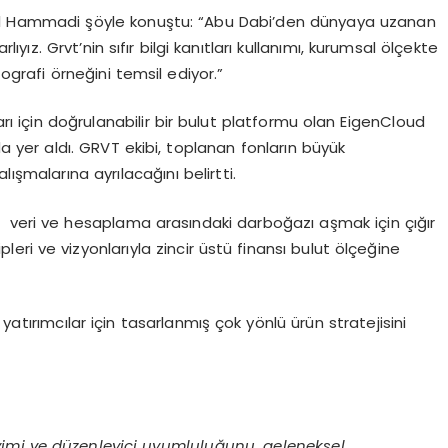
l Al Hammadi şöyle konuştu: “Abu Dabi’den dünyaya uzanan
ıyız. Grvt’nin sıfır bilgi kanıtları kullanımı, kurumsal ölçekte
tografi örneğini temsil ediyor.”
arı için doğrulanabilir bir bulut platformu olan EigenCloud
a yer aldı. GRVT ekibi, toplanan fonların büyük
şmalarına ayrılacağını belirtti.
 veri ve hesaplama arasındaki darboğazı aşmak için çığır
ri ve vizyonlarıyla zincir üstü finansı bulut ölçeğine
yatırımcılar için tasarlanmış çok yönlü ürün stratejisini
yimi ve düzenleyici uyumluluğunu, geleneksel