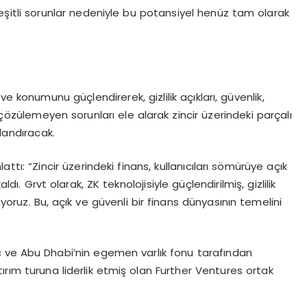
şitli sorunlar nedeniyle bu potansiyel henüz tam olarak
 konumunu güçlendirerek, gizlilik açıkları, güvenlik,
dir çözülemeyen sorunları ele alarak zincir üzerindeki parçalı
landıracak.
ı: “Zincir üzerindeki finans, kullanıcıları sömürüye açık
ldı. Grvt olarak, ZK teknolojisiyle güçlendirilmiş, gizlilik
diyoruz. Bu, açık ve güvenli bir finans dünyasının temelini
nc ve Abu Dhabi’nin egemen varlık fonu tarafından
ırım turuna liderlik etmiş olan Further Ventures ortak