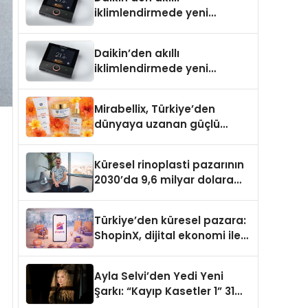
iklimlendirmede yeni
dönem: Madoka Plus
Türkiye’de
Daikin’den akıllı
iklimlendirmede yeni
dönem: Madoka Plus
Türkiye’de
Mirabellix, Türkiye’den
dünyaya uzanan güçlü
büyümesini sürdürüyor
Küresel rinoplasti pazarının
2030’da 9,6 milyar dolara
ulaşması bekleniyor
Türkiye’den küresel pazara:
ShopinX, dijital ekonomi ile
gerçek dünya alışverişini bir
araya getirmeyi hedefliyor
Ayla Selvi’den Yedi Yeni
Şarkı: “Kayıp Kasetler 1” 31
Temmuz’da Yayımlandı