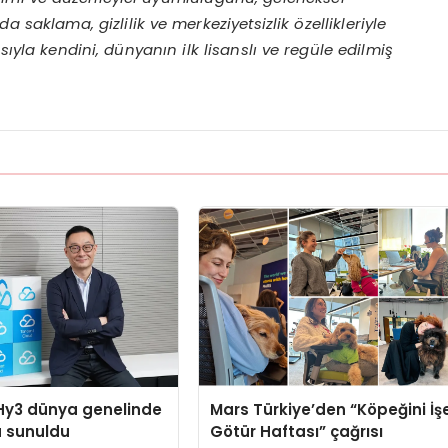
a saklama, gizlilik ve merkeziyetsizlik
ö
zellikleriyle
ısıyla kendini, dünyanın ilk lisanslı
ve reg
üle edilmiş
Hy3 dünya genelinde
Mars Türkiye’den “Köpeğini İş
a sunuldu
Götür Haftası” çağrısı