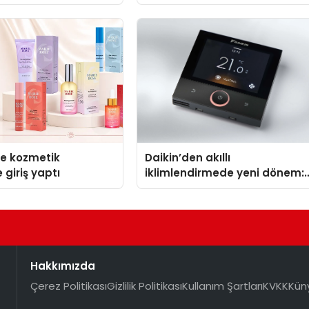
se kozmetik
Daikin’den akıllı
 giriş yaptı
iklimlendirmede yeni dönem:
Madoka Plus Türkiye’de
Hakkımızda
Çerez Politikası
Gizlilik Politikası
Kullanım Şartları
KVKK
Kün