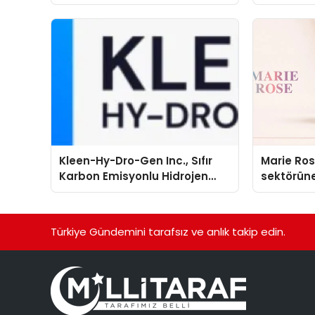
global marka vizyonunu
sergiledi
Kleen-Hy-Dro-Gen Inc., Sıfır
Marie Ro
Karbon Emisyonlu Hidrojen
sektörüne
Isıtma Teknolojisinde ISO ve
TSSA Düzenleyici Onaylarını
Aldı
Türkiye Gündemini tarafsız ve anlık takip edin.