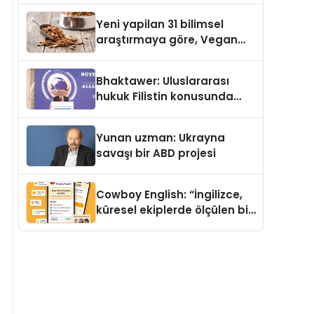
Yeni yapilan 31 bilimsel
araştırmaya göre, Vegan
Köpek Maması ve Vegan
Kedi Mamasının İyi
Bhaktawer: Uluslararası
Sindirildiğini Ortaya Koydu
hukuk Filistin konusunda
çifte standart uyguluyor
Yunan uzman: Ukrayna
savaşı bir ABD projesi
Cowboy English: “İngilizce,
küresel ekiplerde ölçülen bir
iş yetkinliğine dönüşüyor”