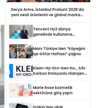
Derya Arms, İstanbul Prohunt 2026’da
yeni nesil ürünlerini ve global marka
vizyonunu sergiledi
Tencent Hy3 dünya
genelinde kullanıma
sunuldu
Mars Türkiye’den “Köpeğini
İşe Götür Haftası” çağrısı
Kleen-Hy-Dro-Gen Inc., Sıfır
Karbon Emisyonlu Hidrojen
Isıtma Teknolojisinde ISO ve
TSSA Düzenleyici Onaylarını
Marie Rose kozmetik
Aldı
sektörüne giriş yaptı
Daikin’den akıllı