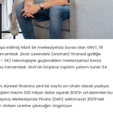
 edilmiş hibrit bir merkeziyetsiz borsa olan GRVT, 19
amamladı. Zincir üzerindeki (onchain) finansal gizliliğe
 – ZK) teknolojisiyle güçlendirilen merkeziyetsiz borsa
runu tamamladı. Grvt’nin böylece toplam yatırım tutarı 34
en, küresel finansta yeni bir sayfa on-chain olarak yazılıyor.
şlem hacmi 320 milyar doları aşarak 2021’in ortalarından bu
ayrıca, Merkeziyetsiz Finans (DeFi) sektörünün 2025’teki
on doların üzerine çıkacağını öngörüyor.