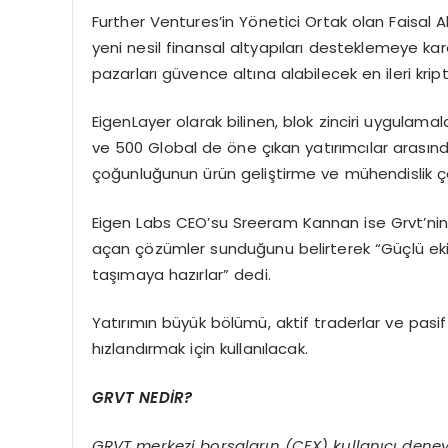
Further Ventures’in Yönetici Ortak olan Faisa
yeni nesil finansal altyapıları desteklemeye kararl
pazarları güvence altına alabilecek en ileri krip
EigenLayer olarak bilinen, blok zinciri uygulamal
ve 500 Global de öne çıkan yatırımcılar arasınd
çoğunluğunun ürün geliştirme ve mühendislik çalı
Eigen Labs CEO’su Sreeram Kannan ise Grvt’nin
açan çözümler sunduğunu belirterek “Güçlü ekiple
taşımaya hazırlar” dedi.
Yatırımın büyük bölümü, aktif traderlar ve pasif 
hızlandırmak için kullanılacak.
GRVT NED
İ
R?
GRVT merkezi borsaların (CEX) kullanıcı dene