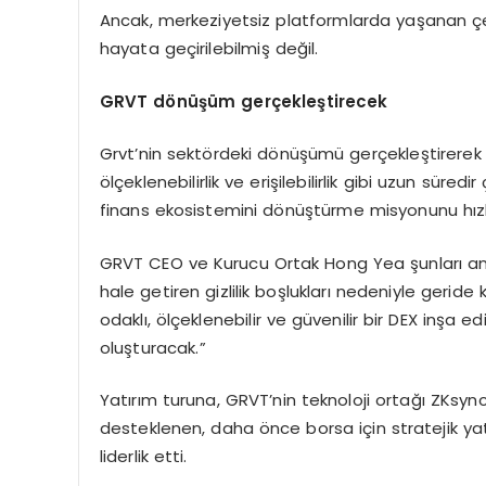
Ancak, merkeziyetsiz platformlarda yaşanan çe
hayata geçirilebilmiş değil.
GRVT d
ö
nüşüm gerçekleştirecek
Grvt’nin sektördeki dönüşümü gerçekleştirerek ve
ölçeklenebilirlik ve erişilebilirlik gibi uzun süre
finans ekosistemini dönüştürme misyonunu hız
GRVT CEO ve Kurucu Ortak Hong Yea şunları anlatt
hale getiren gizlilik boşlukları nedeniyle geride ka
odaklı, ölçeklenebilir ve güvenilir bir DEX inşa e
oluşturacak.”
Yatırım turuna, GRVT’nin teknoloji ortağı ZKsy
desteklenen, daha önce borsa için stratejik yat
liderlik etti.