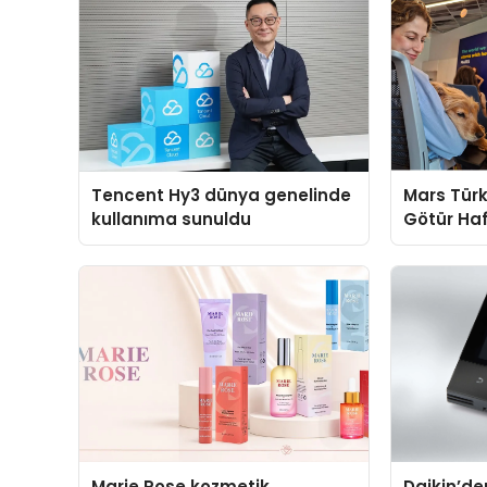
Tencent Hy3 dünya genelinde
Mars Türk
kullanıma sunuldu
Götür Haf
Marie Rose kozmetik
Daikin’den