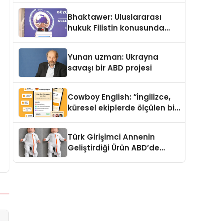
Kedi Mamasının İyi
Bhaktawer: Uluslararası
Sindirildiğini Ortaya Koydu
hukuk Filistin konusunda
çifte standart uyguluyor
Yunan uzman: Ukrayna
savaşı bir ABD projesi
Cowboy English: “İngilizce,
küresel ekiplerde ölçülen bir
iş yetkinliğine dönüşüyor”
Türk Girişimci Annenin
Geliştirdiği Ürün ABD’de
Bebeklerde Güvenli Uyku
Standardına Yeni Bir Bakış
Açısı Getiriyor.