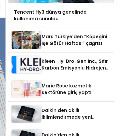
Tencent Hy3 dünya genelinde
kullanıma sunuldu
Mars Türkiye’den “Köpeğini
İşe Götür Haftası” çağrısı
Kleen-Hy-Dro-Gen Inc., Sıfır
Karbon Emisyonlu Hidrojen
Isıtma Teknolojisinde ISO ve
TSSA Düzenleyici Onaylarını
Marie Rose kozmetik
Aldı
sektörüne giriş yaptı
Daikin’den akıllı
iklimlendirmede yeni
dönem: Madoka Plus
Türkiye’de
Daikin’den akıllı