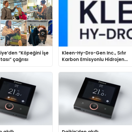
iye’den “Köpeğini İşe
Kleen-Hy-Dro-Gen Inc., Sıfır
tası” çağrısı
Karbon Emisyonlu Hidrojen
Isıtma Teknolojisinde ISO ve
TSSA Düzenleyici Onaylarını
Aldı
 akıllı
Daikin’den akıllı