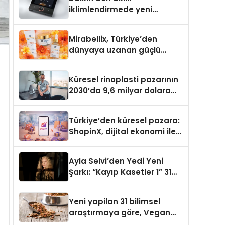
iklimlendirmede yeni
dönem: Madoka Plus
Türkiye’de
Mirabellix, Türkiye’den
dünyaya uzanan güçlü
büyümesini sürdürüyor
Küresel rinoplasti pazarının
2030’da 9,6 milyar dolara
ulaşması bekleniyor
Türkiye’den küresel pazara:
ShopinX, dijital ekonomi ile
gerçek dünya alışverişini bir
araya getirmeyi hedefliyor
Ayla Selvi’den Yedi Yeni
Şarkı: “Kayıp Kasetler 1” 31
Temmuz’da Yayımlandı
Yeni yapilan 31 bilimsel
araştırmaya göre, Vegan
Köpek Maması ve Vegan