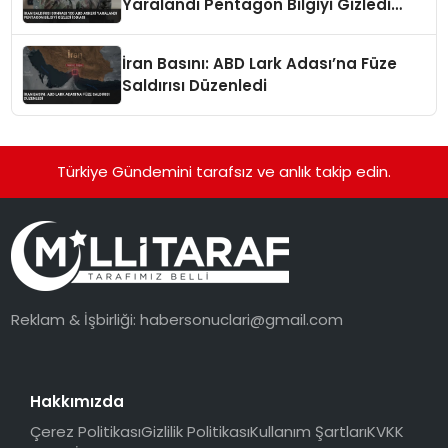
Yaralandı Pentagon Bilgiyi Gizledi
İddiası
İran Basını: ABD Lark Adası’na Füze
Saldırısı Düzenledi
Türkiye Gündemini tarafsız ve anlık takip edin.
Reklam & İşbirliği:
habersonuclari@gmail.com
Hakkımızda
Çerez Politikası
Gizlilik Politikası
Kullanım Şartları
KVKK