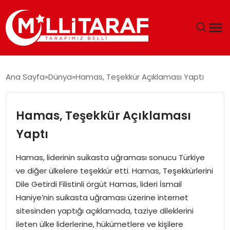
GÜNDEM
Ana Sayfa
Dünya
Hamas, Teşekkür Açıklaması Yaptı
ÖZEL SAYFALAR
Hamas, Teşekkür Açıklaması
TEKNOLOJI
Yaptı
EKONOMI
Hamas, liderinin suikasta uğraması sonucu Türkiye
ve diğer ülkelere teşekkür etti. Hamas, Teşekkürlerini
SPOR
Dile Getirdi Filistinli örgüt Hamas, lideri İsmail
Haniye’nin suikasta uğraması üzerine internet
SIYASET
sitesinden yaptığı açıklamada, taziye dileklerini
ileten ülke liderlerine, hükümetlere ve kişilere
MAGAZIN