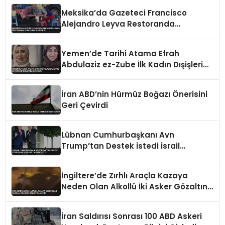
Meksika’da Gazeteci Francisco
Alejandro Leyva Restoranda
Vurularak Öldürüldü
Yemen’de Tarihi Atama Efrah
Abdulaziz ez-Zube İlk Kadın Dışişleri
Bakanı Oldu
İran ABD’nin Hürmüz Boğazı Önerisini
Geri Çevirdi
Lübnan Cumhurbaşkanı Avn
Trump’tan Destek İstedi İsrail
Çekilme Talebini İletti
İngiltere’de Zırhlı Araçla Kazaya
Neden Olan Alkollü İki Asker Gözaltına
Alındı
İran Saldırısı Sonrası 100 ABD Askeri