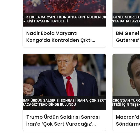
Nadir Ebola Varyantı
BM Genel 
Kongo’da Kontrolden Çıktı
Guterres’t
1657 Kişi Hayatını Kaybetti
Dünya Da
Kaldıram
Trump Ürdün Saldırısı Sonrası
Macron’d
İran’a ‘Çok Sert Vuracağız’
Söndürme 
Tehdidinde Bulundu
Teşekkür