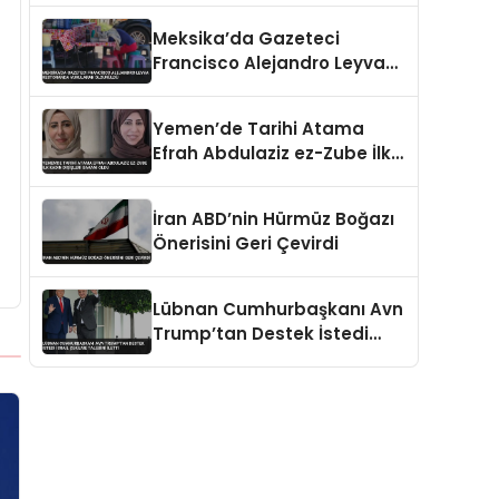
Meksika’da Gazeteci
Francisco Alejandro Leyva
Restoranda Vurularak
Öldürüldü
Yemen’de Tarihi Atama
Efrah Abdulaziz ez-Zube İlk
Kadın Dışişleri Bakanı Oldu
İran ABD’nin Hürmüz Boğazı
Önerisini Geri Çevirdi
Lübnan Cumhurbaşkanı Avn
Trump’tan Destek İstedi
İsrail Çekilme Talebini İletti