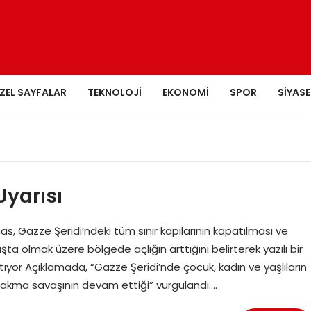
ZEL SAYFALAR
TEKNOLOJI
EKONOMI
SPOR
SIYASE
Uyarısı
s, Gazze Şeridi’ndeki tüm sınır kapılarının kapatılması ve
ta olmak üzere bölgede açlığın arttığını belirterek yazılı bir
tıyor Açıklamada, “Gazze Şeridi’nde çocuk, kadın ve yaşlıların
bırakma savaşının devam ettiği” vurgulandı….