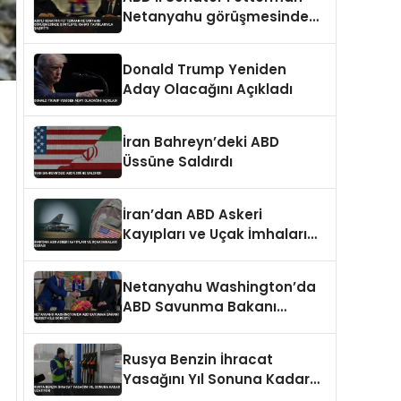
Netanyahu görüşmesinde
şortlu ve rahat tavırlarıyla
şaşırttı
Donald Trump Yeniden
Aday Olacağını Açıkladı
İran Bahreyn’deki ABD
Üssüne Saldırdı
İran’dan ABD Askeri
Kayıpları ve Uçak İmhaları
İddiası
Netanyahu Washington’da
ABD Savunma Bakanı
Hegseth ile Görüştü
Rusya Benzin İhracat
Yasağını Yıl Sonuna Kadar
Uzatıyor