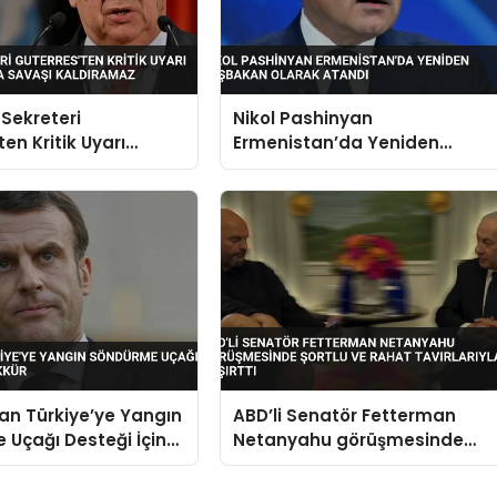
Sekreteri
Nikol Pashinyan
en Kritik Uyarı
Ermenistan’da Yeniden
ha Fazla Savaşı
Başbakan Olarak Atandı
az
an Türkiye’ye Yangın
ABD’li Senatör Fetterman
Uçağı Desteği İçin
Netanyahu görüşmesinde
şortlu ve rahat tavırlarıyla
şaşırttı