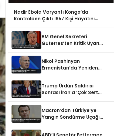
Nadir Ebola Varyantı Kongo’da
Kontrolden Çıktı 1657 Kişi Hayatını
Kaybetti
BM Genel Sekreteri
Guterres’ten Kritik Uyarı
Dünya Daha Fazla Savaşı
Kaldıramaz
Nikol Pashinyan
Ermenistan’da Yeniden
Başbakan Olarak Atandı
Trump Ürdün Saldırısı
Sonrası İran’a ‘Çok Sert
Vuracağız’ Tehdidinde
Bulundu
Macron’dan Türkiye’ye
Yangın Söndürme Uçağı
Desteği İçin Teşekkür
ABD’li Senatör Fetterman