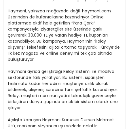
Haymoni
, yalnızca mağazada değil,
haymoni.com
üzerinden de kullanıcılarına kazandırıyor.
Online
platformda aktif hale getirilen
“Para Çarkı”
kampanyasıyla,
ziyaretçiler site üzerinde çarkı
çevirerek
30.000 TL’ye varan hediye TL kuponları
kazanabiliyor.
Bu kampanya,
Haymoni’nin
“kolay
alışveriş” felsefesini dijital ortama taşıyarak,
Türkiye’de
ilk kez
mağaza ve online deneyimi
tek çatı altında
buluşturuyor.
Haymoni
ayrıca geliştirdiği
Relay
Sistemi
ile mobilya
sektöründe fark yaratıyor.
Bu sistem, siparişten
teslimata kadar her adımı müşteriye anlık olarak
bildirerek,
alışveriş sürecine tam şeffaflık kazandırıyor.
Relay
, müşteri memnuniyetini teknolojik güvenceyle
birleştiren dünya çapında örnek bir sistem olarak öne
çıkıyor.
Açılışta konuşan
Haymoni
Kurucu
sı
Dursun
Mehmet
Ütü
, markanın vizyonunu şu sözlerle anlattı: