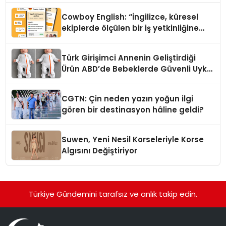
Cowboy English: “İngilizce, küresel
ekiplerde ölçülen bir iş yetkinliğine
dönüşüyor”
Türk Girişimci Annenin Geliştirdiği
Ürün ABD’de Bebeklerde Güvenli Uyku
Standardına Yeni Bir Bakış Açısı
Getiriyor.
CGTN: Çin neden yazın yoğun ilgi
gören bir destinasyon hâline geldi?
Suwen, Yeni Nesil Korseleriyle Korse
Algısını Değiştiriyor
Türkiye Gündemini tarafsız ve anlık takip edin.