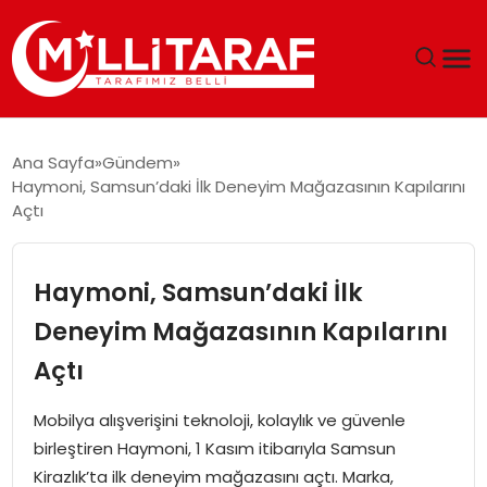
GÜNDEM
Ana Sayfa
Gündem
Haymoni, Samsun’daki İlk Deneyim Mağazasının Kapılarını
ÖZEL SAYFALAR
Açtı
TEKNOLOJI
Haymoni, Samsun’daki İlk
EKONOMI
Deneyim Mağazasının Kapılarını
Açtı
SPOR
Mobilya alışverişini teknoloji, kolaylık ve güvenle
SIYASET
birleştiren Haymoni, 1 Kasım itibarıyla Samsun
Kirazlık’ta ilk deneyim mağazasını açtı. Marka,
MAGAZIN