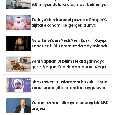
9,6 milyar dolara ulaşması bekleniyor
Türkiye’den küresel pazara: ShopinX,
dijital ekonomi ile gerçek dünya
alışverişini bir araya getirmeyi
hedefliyor
Ayla Selvi’den Yedi Yeni Şarkı: “Kayıp
Kasetler 1” 31 Temmuz’da Yayımlandı
Yeni yapilan 31 bilimsel araştırmaya
göre, Vegan Köpek Maması ve Vegan
Kedi Mamasının İyi Sindirildiğini
Ortaya Koydu
Bhaktawer: Uluslararası hukuk Filistin
konusunda çifte standart uyguluyor
Yunan uzman: Ukrayna savaşı bir ABD
projesi