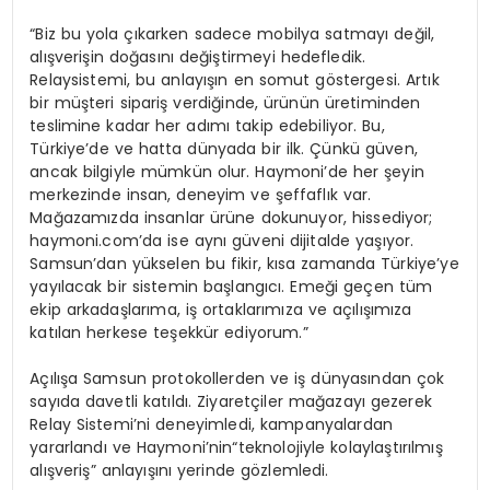
“Biz bu yola çıkarken sadece mobilya satmayı değil,
alışverişin doğasını değiştirmeyi hedefledik.
Relay
sistemi, bu anlayışın en somut göstergesi. Artık
bir müşteri sipariş verdiğinde, ürünün üretiminden
teslimine kadar her adımı takip edebiliyor. Bu,
Türkiye’de ve hatta dünyada bir ilk. Çünkü güven,
ancak bilgiyle mümkün olur.
Haymoni’de
her şeyin
merkezinde insan, deneyim ve şeffaflık var.
Mağazamızda insanlar ürüne dokunuyor, hissediyor;
haymoni.com’da
ise aynı güveni dijitalde yaşıyor.
Samsun’dan yükselen bu fikir, kısa zamanda Türkiye’ye
yayılacak bir sistemin başlangıcı. Emeği geçen tüm
ekip arkadaşlarıma, iş ortaklarımıza ve açılışımıza
katılan herkese teşekkür ediyorum.”
Açılışa Samsun
protokollerden ve
iş dünyasından çok
sayıda davetli katıldı.
Ziyaretçiler mağazayı gezerek
Relay
Sistemi’ni deneyimledi,
kampanyalardan
yararlandı ve
Haymoni’nin
“teknolojiyle kolaylaştırılmış
alışveriş” anlayışını
yerinde gözlemledi.