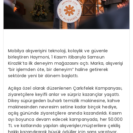
Mobilya alışverişini teknoloji, kolaylık ve güvenle
birleştiren
Haymoni
,
1 Kasım itibarıyla
Samsun
Kirazlık’ta
ilk deneyim mağazasını açtı.
Marka
, alışverişi
“bir işlemden öte, bir deneyim” haline getirerek
sektörde yeni bir dönem başlattı.
Açılışa özel olarak düzenlenen
Çarkıfelek Kampanyası
,
ziyaretçilere keyifli anlar ve sürpriz kazançlar yaşattı.
Dikey süpürgeden buharlı temizlik makinesine, kahve
makinesinden nevresim setine kadar birçok hediye,
açılış gününde ziyaretçilere anında kazandırıldı.
Kasım
ayı boyunca devam edecek kampanyada,
her 50.000
TL ve katlarında yapılan alışverişler
,
müşterilere
çekiliş
hakkı
kazandırarak büyük ödüller için şans yaratıyor.