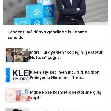
Tencent Hy3 dünya genelinde kullanıma
sunuldu
Mars Türkiye’den “Köpeğini İşe Götür
Haftası” çağrısı
Kleen-Hy-Dro-Gen Inc., Sıfır Karbon
Emisyonlu Hidrojen Isıtma
Teknolojisinde ISO ve TSSA
Düzenleyici Onaylarını Aldı
Marie Rose kozmetik sektörüne giriş
yaptı