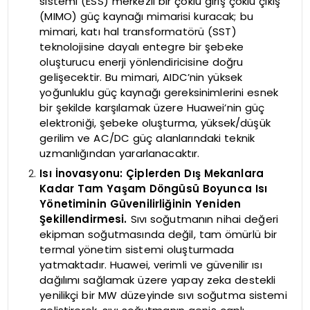
sistemi (ESS) merkezli bir çoklu giriş çoklu çıkış
(MIMO) güç kaynağı mimarisi kuracak; bu
mimari, katı hal transformatörü (SST)
teknolojisine dayalı entegre bir şebeke
oluşturucu enerji yönlendiricisine doğru
gelişecektir. Bu mimari, AIDC’nin yüksek
yoğunluklu güç kaynağı gereksinimlerini esnek
bir şekilde karşılamak üzere Huawei’nin güç
elektroniği, şebeke oluşturma, yüksek/düşük
gerilim ve AC/DC güç alanlarındaki teknik
uzmanlığından yararlanacaktır.
Isı İnovasyonu: Çiplerden Dış Mekanlara
Kadar Tam Yaşam Döngüsü Boyunca Isı
Yönetiminin Güvenilirliğinin Yeniden
Şekillendirmesi.
Sıvı soğutmanın nihai değeri
ekipman soğutmasında değil, tam ömürlü bir
termal yönetim sistemi oluşturmada
yatmaktadır. Huawei, verimli ve güvenilir ısı
dağılımı sağlamak üzere yapay zeka destekli
yenilikçi bir MW düzeyinde sıvı soğutma sistemi