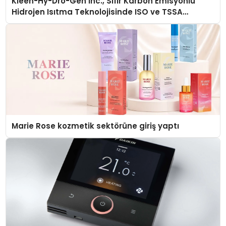
Kleen-Hy-Dro-Gen Inc., Sıfır Karbon Emisyonlu
Hidrojen Isıtma Teknolojisinde ISO ve TSSA
Düzenleyici Onaylarını Aldı
Marie Rose kozmetik sektörüne giriş yaptı