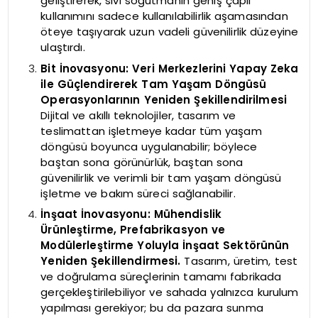
geliştirerek, sıvı soğutmanın geniş çaplı
kullanımını sadece kullanılabilirlik aşamasından
öteye taşıyarak uzun vadeli güvenilirlik düzeyine
ulaştırdı.
Bit İnovasyonu: Veri Merkezlerini Yapay Zeka
ile Güçlendirerek Tam Yaşam Döngüsü
Operasyonlarının Yeniden Şekillendirilmesi
Dijital ve akıllı teknolojiler, tasarım ve
teslimattan işletmeye kadar tüm yaşam
döngüsü boyunca uygulanabilir; böylece
baştan sona görünürlük, baştan sona
güvenilirlik ve verimli bir tam yaşam döngüsü
işletme ve bakım süreci sağlanabilir.
İnşaat İnovasyonu: Mühendislik
Ürünleştirme, Prefabrikasyon ve
Modülerleştirme Yoluyla İnşaat Sektörünün
Yeniden Şekillendirmesi.
Tasarım, üretim, test
ve doğrulama süreçlerinin tamamı fabrikada
gerçekleştirilebiliyor ve sahada yalnızca kurulum
yapılması gerekiyor; bu da pazara sunma