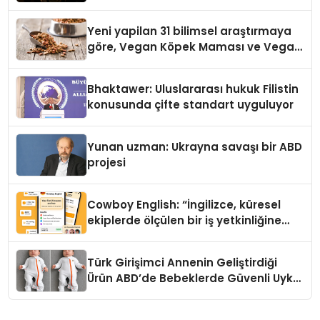
Yeni yapilan 31 bilimsel araştırmaya
göre, Vegan Köpek Maması ve Vegan
Kedi Mamasının İyi Sindirildiğini
Ortaya Koydu
Bhaktawer: Uluslararası hukuk Filistin
konusunda çifte standart uyguluyor
Yunan uzman: Ukrayna savaşı bir ABD
projesi
Cowboy English: “İngilizce, küresel
ekiplerde ölçülen bir iş yetkinliğine
dönüşüyor”
Türk Girişimci Annenin Geliştirdiği
Ürün ABD’de Bebeklerde Güvenli Uyku
Standardına Yeni Bir Bakış Açısı
Getiriyor.