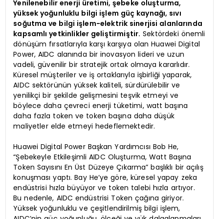
Yenilenebilir enerji üretimi, şebeke oluşturma,
yüksek yoğunluklu bilgi işlem güç kaynağı, sıvı
soğutma ve bilgi işlem-elektrik sinerjisi alanlarında
kapsamlı yetkinlikler geliştirmiştir.
Sektördeki önemli
dönüşüm fırsatlarıyla karşı karşıya olan Huawei Digital
Power, AIDC alanında bir inovasyon lideri ve uzun
vadeli, güvenilir bir stratejik ortak olmaya kararlıdır.
Küresel müşteriler ve iş ortaklarıyla işbirliği yaparak,
AIDC sektörünün yüksek kaliteli, sürdürülebilir ve
yenilikçi bir şekilde gelişmesini teşvik etmeyi ve
böylece daha çevreci enerji tüketimi, watt başına
daha fazla token ve token başına daha düşük
maliyetler elde etmeyi hedeflemektedir.
Huawei Digital Power Başkan Yardımcısı Bob He,
“Şebekeyle Etkileşimli AIDC Oluşturma, Watt Başına
Token Sayısını En Üst Düzeye Çıkarma” başlıklı bir açılış
konuşması yaptı. Bay He’ye göre, küresel yapay zeka
endüstrisi hızla büyüyor ve token talebi hızla artıyor.
Bu nedenle, AIDC endüstrisi Token çağına giriyor.
Yüksek yoğunluklu ve çeşitlendirilmiş bilgi işlem,
AIDC’nin güç yoğunluğu, ölçeği ve yük dalgalanmaları