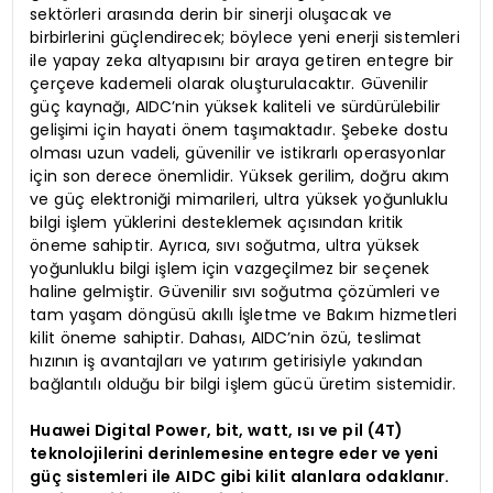
sektörleri arasında derin bir sinerji oluşacak ve
birbirlerini güçlendirecek; böylece yeni enerji sistemleri
ile yapay zeka altyapısını bir araya getiren entegre bir
çerçeve kademeli olarak oluşturulacaktır. Güvenilir
güç kaynağı, AIDC’nin yüksek kaliteli ve sürdürülebilir
gelişimi için hayati önem taşımaktadır. Şebeke dostu
olması uzun vadeli, güvenilir ve istikrarlı operasyonlar
için son derece önemlidir. Yüksek gerilim, doğru akım
ve güç elektroniği mimarileri, ultra yüksek yoğunluklu
bilgi işlem yüklerini desteklemek açısından kritik
öneme sahiptir. Ayrıca, sıvı soğutma, ultra yüksek
yoğunluklu bilgi işlem için vazgeçilmez bir seçenek
haline gelmiştir. Güvenilir sıvı soğutma çözümleri ve
tam yaşam döngüsü akıllı İşletme ve Bakım hizmetleri
kilit öneme sahiptir. Dahası, AIDC’nin özü, teslimat
hızının iş avantajları ve yatırım getirisiyle yakından
bağlantılı olduğu bir bilgi işlem gücü üretim sistemidir.
Huawei Digital Power, bit, watt, ısı ve pil (4T)
teknolojilerini derinlemesine entegre eder ve yeni
güç sistemleri ile AIDC gibi kilit alanlara odaklanır.