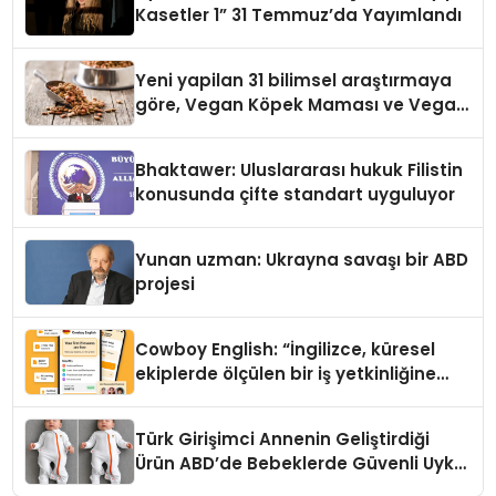
Kasetler 1” 31 Temmuz’da Yayımlandı
Yeni yapilan 31 bilimsel araştırmaya
göre, Vegan Köpek Maması ve Vegan
Kedi Mamasının İyi Sindirildiğini
Ortaya Koydu
Bhaktawer: Uluslararası hukuk Filistin
konusunda çifte standart uyguluyor
Yunan uzman: Ukrayna savaşı bir ABD
projesi
Cowboy English: “İngilizce, küresel
ekiplerde ölçülen bir iş yetkinliğine
dönüşüyor”
Türk Girişimci Annenin Geliştirdiği
Ürün ABD’de Bebeklerde Güvenli Uyku
Standardına Yeni Bir Bakış Açısı