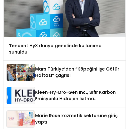
Tencent Hy3 dünya genelinde kullanıma
sunuldu
Mars Türkiye’den “Köpeğini İşe Götür
Haftası” çağrısı
Kleen-Hy-Dro-Gen Inc., Sıfır Karbon
Emisyonlu Hidrojen Isıtma
Teknolojisinde ISO ve TSSA
Düzenleyici Onaylarını Aldı
Marie Rose kozmetik sektörüne giriş
yaptı