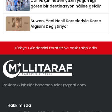
CGTN: Çin neden yazın yoğun ilgi
gören bir destinasyon hâline geldi?
Suwen, Yeni Nesil Korseleriyle Korse
Algısını Değiştiriyor
Türkiye Gündemini tarafsız ve anlık takip edin.
Reklam & İşbirliği:
habersonuclari@gmail.com
Hakkımızda