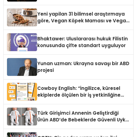
Yeni yapilan 31 bilimsel araştırmaya
göre, Vegan Köpek Maması ve Vegan
Kedi Mamasının İyi Sindirildiğini
Ortaya Koydu
Bhaktawer: Uluslararası hukuk Filistin
konusunda çifte standart uyguluyor
Yunan uzman: Ukrayna savaşı bir ABD
projesi
Cowboy English: “İngilizce, küresel
ekiplerde ölçülen bir iş yetkinliğine
dönüşüyor”
Türk Girişimci Annenin Geliştirdiği
Ürün ABD’de Bebeklerde Güvenli Uyku
Standardına Yeni Bir Bakış Açısı
Getiriyor.