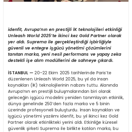
idenfit, Avrupa
’
nı
n en prestijli
İK teknolojileri etkinliğ
i
Unleash World 2025
’
te ikinci kez Gold Partner olarak
yer aldı. Suprema ile gerçekleştirdiğ
i i
şbirliğiyle
güvenli ve entegre işgücü y
ö
netimi çözümlerini
tanıtan marka, yeni nesil performans ve yapay zeka
destekli işe alım modüllerini de sahneye çıkardı.
İSTANBUL
—
20–22 Ekim 2025 tarihlerinde Paris’te
düzenlenen Unleash World 2025, bu yıl da insan
kaynakları (İK) teknolojilerinin nabzını tuttu. Alanında
Avrupa’nın en prestijli buluşmalarından biri olarak
geleceğin işgücü modelini yeniden tanımlayan etkinlik,
dünya genelinde 250’den fazla marka ve 5 binin
üzerinde profesyoneli buluşturdu. İnsan kaynakları ve
işgücü yönetimi yazılımı idenfit, bu yıl ikinci kez Gold
Partner olarak etkinlikteki yerini aldı. Etkinliğe küresel
güvenlik şirketi Suprema ile birlikte katılan marka, bu