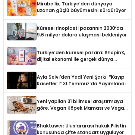
Mirabellix, Türkiye’den dünyaya
uzanan güçlü büyümesini sürdürüyor
Küresel rinoplasti pazarının 2030’da
9,6 milyar dolara ulaşması bekleniyor
Türkiye’den küresel pazara: ShopinX,
dijital ekonomi ile gerçek dünya
alışverişini bir araya getirmeyi
hedefliyor
Ayla Selvi’den Yedi Yeni Şarkı: “Kayıp
Kasetler 1” 31 Temmuz’da Yayımlandı
Yeni yapilan 31 bilimsel araştırmaya
göre, Vegan Köpek Maması ve Vegan
Kedi Mamasının İyi Sindirildiğini
Ortaya Koydu
Bhaktawer: Uluslararası hukuk Filistin
konusunda çifte standart uyguluyor