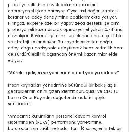
profesyonellerinin büyük bölümü zamanını
operasyonel işlere harcıyor. Oysa asıl değer, stratejik
kararlar ve aday deneyimine odaklanmakta yatıyor.
Hiringoz, ekiplere özel bir yapay zeka destekli işe alım
profesyoneli kazandırarak operasyonel yükün %74’ünü
devralıyor. Böylece işe alım süreçlerinde hız, objektiflik
ve strateji kazandırıyor. Bu sayede şirketler, doğru
adayı doğru pozisyonla eşleştirerek hem verimlilik hem
de sürdürülebilirlik açısından önemli kazanımlar elde
ediyor.”
“
Sürekli gelişen ve yenilenen bir altyapıya sahibiz”
İnsan kaynakları yönetimine bütüncül bir bakış açısı
getirdiklerinin altını çizen idenfit Kurucusu ve CEO’su
Nazım Onur Bayındır, değerlendirmelerini şöyle
sonlandırdı:
“Amacımız kurumların personel devam kontrol
sisteminden (PDKS) performans yönetimine,
bordrodan izin takibine kadar tüm İK süreçlerini tek bir