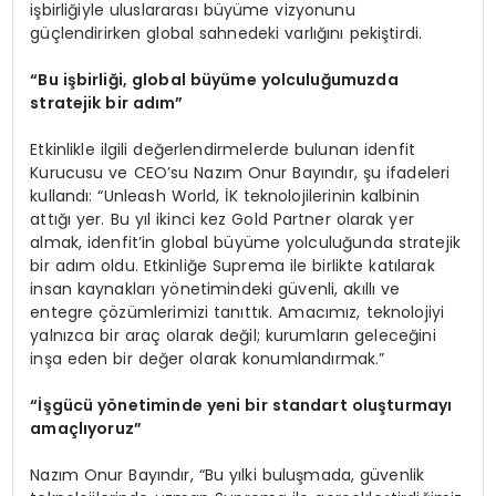
işbirliğiyle uluslararası büyüme vizyonunu
güçlendirirken global sahnedeki varlığını pekiştirdi.
“
Bu işbirliğ
i, global b
üyüme yolculuğumuzda
stratejik bir adım”
Etkinlikle ilgili değerlendirmelerde bulunan idenfit
Kurucusu ve CEO’su Nazım Onur Bayındır, şu ifadeleri
kullandı: “Unleash World, İK teknolojilerinin kalbinin
attığı yer. Bu yıl ikinci kez Gold Partner olarak yer
almak, idenfit’in global büyüme yolculuğunda stratejik
bir adım oldu. Etkinliğe Suprema ile birlikte katılarak
insan kaynakları yönetimindeki güvenli, akıllı ve
entegre çözümlerimizi tanıttık. Amacımız, teknolojiyi
yalnızca bir araç olarak değil; kurumların geleceğini
inşa eden bir değer olarak konumlandırmak.”
“İşgücü y
ö
netiminde yeni bir standart oluşturmayı
amaçlıyoruz”
Nazım Onur Bayındır, “Bu yılki buluşmada, güvenlik