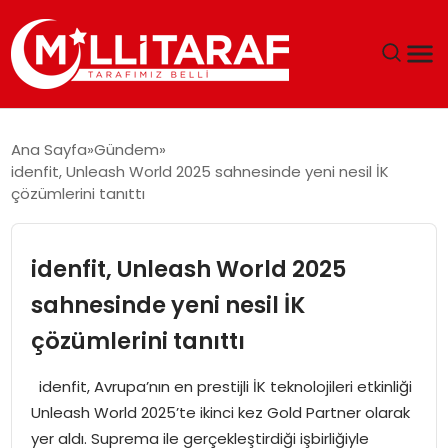
GÜNDEM
Ana Sayfa
Gündem
idenfit, Unleash World 2025 sahnesinde yeni nesil İK
ÖZEL SAYFALAR
çözümlerini tanıttı
TEKNOLOJI
idenfit, Unleash World 2025
EKONOMI
sahnesinde yeni nesil İK
çözümlerini tanıttı
SPOR
idenfit, Avrupa’nın en prestijli İK teknolojileri etkinliği
SIYASET
Unleash World 2025’te ikinci kez Gold Partner olarak
yer aldı. Suprema ile gerçekleştirdiği işbirliğiyle
MAGAZIN