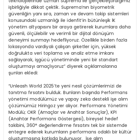
teknolojilerinde uzman Suprema ile gerçekleştirdiğimiz
işbirliğiyle dikkat çektik. Suprema’nın biyometrik
güvenliğin yanı sıra, zaman ve devam takip sistemleri
konusundaki uzmanlığı ile idenfit’in bütünleşik İK
yönetim altyapısını bir araya getirerek kurumlara daha
güvenli, ölçülebilir ve verimli bir dijital dönüşüm
deneyimi sunmayı hedefliyoruz. Özellikle birden fazla
lokasyonda vardiyalı çalışan şirketler için, yüksek
doğrulukta veri toplama ve analiz etme imkanı
sağlayarak, işgücü yönetiminde yeni bir standart
oluşturmayı amaçlıyoruz” diyerek açıklamalarına
şunları ekledi:
“Unleash World 2025’te yeni nesil çözümlerimizi de
tanıtma fırsatını bulduk. Bunların başında Performans
yönetimi modülümüz ve yapay zeka destekli işe alım
çözümümüz Hiringoz yer alıyor. Performans Yönetimi
Modülü; OKR (Amaçlar ve Anahtar Sonuçlar), KPI
(Anahtar Performans Göstergesi), bireysel hedef
takibini, 360° değerlendirme fırsatını tek bir sistemde
entegre ederek kurumların performans odaklı bir kültür
oluşturmasına katkıda bulunuyor. İşe alım