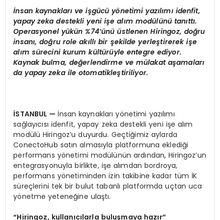
İ
nsan kaynaklar
ı
ve i
ş
g
ü
c
ü
y
ö
netimi yaz
ı
l
ı
m
ı
idenfit,
yapay zeka destekli yeni i
ş
e al
ı
m mod
ü
l
ü
n
ü
tan
ı
tt
ı
.
Operasyonel y
ü
k
ü
n %74
’ü
n
ü ü
stlenen Hiringoz, do
ğ
ru
insan
ı
, do
ğ
ru role ak
ı
ll
ı
bir
ş
ekilde yerle
ş
tirerek i
ş
e
al
ı
m s
ü
recini kurum k
ü
lt
ü
r
ü
yle entegre ediyor.
Kaynak bulma, de
ğ
erlendirme ve m
ü
lakat a
ş
amalar
ı
da yapay zeka ile otomatikle
ş
tiriliyor.
İ
STANBUL
—
İnsan kaynakları yönetimi yazılımı
sağlayıcısı idenfit, yapay zeka destekli yeni işe alım
modülü Hiringoz’u duyurdu. Geçtiğimiz aylarda
ConectoHub satın almasıyla platformuna eklediği
performans yönetimi modülünün ardından, Hiringoz’un
entegrasyonuyla birlikte, işe alımdan bordroya,
performans yönetiminden izin takibine kadar tüm İK
süreçlerini tek bir bulut tabanlı platformda uçtan uca
yönetme yeteneğine ulaştı.
“
Hiringoz, kullan
ı
c
ı
larla bulu
ş
maya haz
ı
r
”