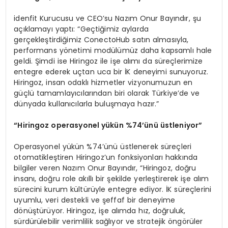
idenfit Kurucusu ve CEO’su Nazım Onur Bayındır, şu
açıklamayı yaptı: “Geçtiğimiz aylarda
gerçekleştirdiğimiz ConectoHub satın almasıyla,
performans yönetimi modülümüz daha kapsamlı hale
geldi. Şimdi ise Hiringoz ile işe alımı da süreçlerimize
entegre ederek uçtan uca bir İK deneyimi sunuyoruz.
Hiringoz, insan odaklı hizmetler vizyonumuzun en
güçlü tamamlayıcılarından biri olarak Türkiye’de ve
dünyada kullanıcılarla buluşmaya hazır.”
“
Hiringoz operasyonel y
ü
k
ü
n %74
’ü
n
ü ü
stleniyor
”
Operasyonel yükün %74’ünü üstlenerek süreçleri
otomatikleştiren Hiringoz’un fonksiyonları hakkında
bilgiler veren Nazım Onur Bayındır, “Hiringoz, doğru
insanı, doğru role akıllı bir şekilde yerleştirerek işe alım
sürecini kurum kültürüyle entegre ediyor. İK süreçlerini
uyumlu, veri destekli ve şeffaf bir deneyime
dönüştürüyor. Hiringoz, işe alımda hız, doğruluk,
sürdürülebilir verimlilik sağlıyor ve stratejik öngörüler