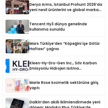
Derya Arms, İstanbul Prohunt 2026’da
yeni nesil ürünlerini ve global marka
vizyonunu sergiledi
Tencent Hy3 dünya genelinde
kullanıma sunuldu
Mars Türkiye’den “Köpeğini İşe Götür
Haftası” çağrısı
Kleen-Hy-Dro-Gen Inc., Sıfır Karbon
Emisyonlu Hidrojen Isıtma
Teknolojisinde ISO ve TSSA
Düzenleyici Onaylarını Aldı
Marie Rose kozmetik sektörüne giriş
yaptı
Daikin’den akıllı iklimlendirmede yeni
dönem: Madoka Plus Türkiye’de