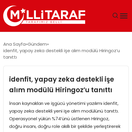
GÜNDEM
Ana Sayfa
Gündem
idenfit, yapay zeka destekli işe alım modülü Hiringoz’u
ÖZEL SAYFALAR
tanıttı
TEKNOLOJI
idenfit, yapay zeka destekli işe
EKONOMI
alım modülü Hiringoz’u tanıttı
SPOR
İnsan kaynakları ve işgücü yönetimi yazılımı idenfit,
yapay zeka destekli yeni işe alım modülünü tanıttı.
SIYASET
Operasyonel yükün %74’ünü üstlenen Hiringoz,
doğru insanı, doğru role akıllı bir şekilde yerleştirerek
MAGAZIN