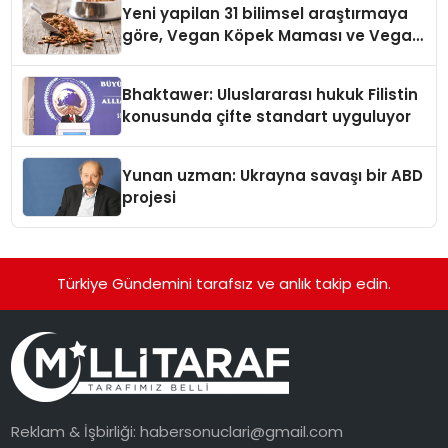
Yeni yapilan 31 bilimsel araştırmaya
göre, Vegan Köpek Maması ve Vegan
Kedi Mamasının İyi Sindirildiğini
Ortaya Koydu
Bhaktawer: Uluslararası hukuk Filistin
konusunda çifte standart uyguluyor
Yunan uzman: Ukrayna savaşı bir ABD
projesi
Türkiye Gündemini tarafsız ve anlık takip edin.
Reklam & İşbirliği:
habersonuclari@gmail.com