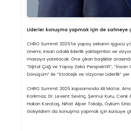
Liderler konuşma yapmak için de sahneye 
CHRO Summit 2025’te yapay zekanın işgücü yöne
önemi, insan odaklı liderlik yaklaşımları ve viz
masaya yatırılacak. Öne çıkan başlıklar arasın
“Dijital Çağ ve Yapay Zeka Perspektifi”, “İnsan
Dönüşüm” ile “Stratejik ve Vizyoner Liderlik” yer 
CHRO Summit 2025 kapsamında Ali Matar, Amad
Korkmaz, Dr. Levent Sevinç, Şennur Kuru, Cenk Akı
Hakan Karataş, Nihat Alper Tokalp, Öyküm Sinici
Gökyıldırım da konuşma yapmak için kürsüye çı