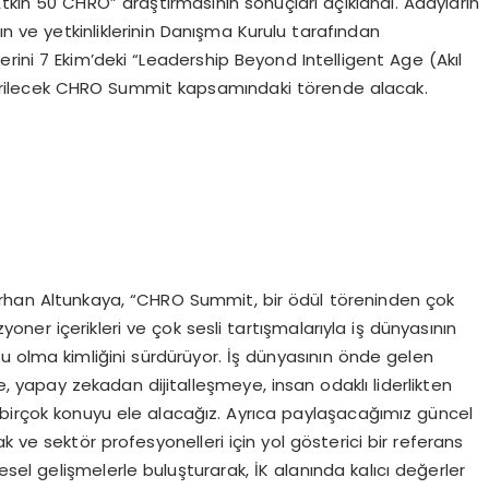
Etkin 50 CHRO” araştırmasının sonuçları açıklandı. Adayların
ın ve yetkinliklerinin Danışma Kurulu tarafından
llerini 7 Ekim’deki “Leadership Beyond Intelligent Age (Akıl
tirilecek CHRO Summit kapsamındaki törende alacak.
irhan Altunkaya, “CHRO Summit, bir ödül töreninden çok
zyoner içerikleri ve çok sesli tartışmalarıyla iş dünyasının
mu olma kimliğini sürdürüyor. İş dünyasının önde gelen
, yapay zekadan dijitalleşmeye, insan odaklı liderlikten
 birçok konuyu ele alacağız. Ayrıca paylaşacağımız güncel
k ve sektör profesyonelleri için yol gösterici bir referans
esel gelişmelerle buluşturarak, İK alanında kalıcı değerler