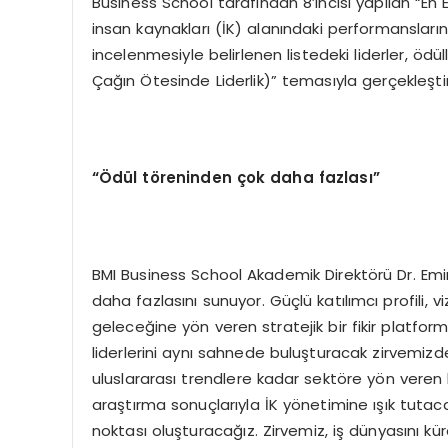
Business School tarafından 8’incisi yapılan “En 
insan kaynakları (İK) alanındaki performansların
incelenmesiyle belirlenen listedeki liderler, ödü
Çağın Ötesinde Liderlik)” temasıyla gerçekleş
“Ödül töreninden çok daha fazlası”
BMI Business School Akademik Direktörü Dr. Em
daha fazlasını sunuyor. Güçlü katılımcı profili, vi
geleceğine yön veren stratejik bir fikir platfor
liderlerini aynı sahnede buluşturacak zirvemizde
uluslararası trendlere kadar sektöre yön veren
araştırma sonuçlarıyla İK yönetimine ışık tutaca
noktası oluşturacağız. Zirvemiz, iş dünyasını kür