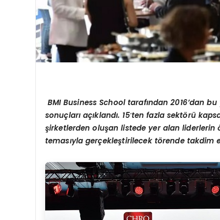
BMI Business School taraf
ından 2016
’
dan bu 
sonuçları açıklandı. 15
’
ten fazla sekt
ö
rü kapsa
şirketlerden oluş
an listede
yer alan liderlerin
temas
ıyla gerçekleştirilecek t
ö
rende takdim e