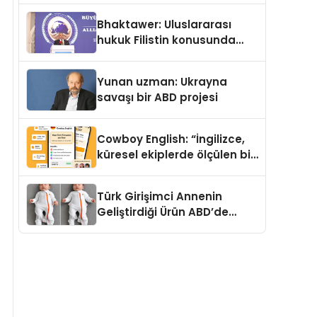
Kedi Mamasının İyi
Bhaktawer: Uluslararası
Sindirildiğini Ortaya Koydu
hukuk Filistin konusunda
çifte standart uyguluyor
Yunan uzman: Ukrayna
savaşı bir ABD projesi
Cowboy English: “İngilizce,
küresel ekiplerde ölçülen bir
iş yetkinliğine dönüşüyor”
Türk Girişimci Annenin
Geliştirdiği Ürün ABD’de
Bebeklerde Güvenli Uyku
Standardına Yeni Bir Bakış
Açısı Getiriyor.