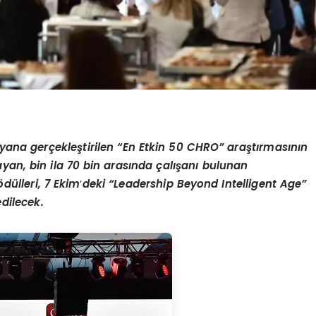
yana gerçekleştirilen
“
En Etkin 50 CHRO” araştı
rmas
ının
yan, bin ila 70 bin arasında çalışanı bulunan
ö
dülleri, 7 Ekim
’
deki
“
Leadership Beyond Intelligent Age
”
dilecek.