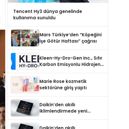
Tencent Hy3 dünya genelinde
kullanıma sunuldu
Mars Türkiye’den “Köpeğini
İşe Götür Haftası” çağrısı
Kleen-Hy-Dro-Gen Inc., Sıfır
Karbon Emisyonlu Hidrojen
Isıtma Teknolojisinde ISO ve
TSSA Düzenleyici Onaylarını
Marie Rose kozmetik
Aldı
sektörüne giriş yaptı
Daikin’den akıllı
iklimlendirmede yeni
dönem: Madoka Plus
Türkiye’de
Daikin’den akıllı