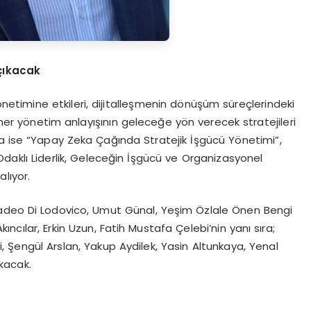
çıkacak
timine etkileri, dijitalleşmenin dönüşüm süreçlerindeki
yoner yönetim anlayışının geleceğe yön verecek stratejileri
da ise “Yapay Zeka Çağında Stratejik İşgücü Yönetimi”,
 Odaklı Liderlik, Geleceğin İşgücü ve Organizasyonel
alıyor.
eo Di Lodovico, Umut Günal, Yeşim Özlale Önen Bengi
ncılar, Erkin Uzun, Fatih Mustafa Çelebi’nin yanı sıra;
, Şengül Arslan, Yakup Aydilek, Yasin Altunkaya, Yenal
kacak.