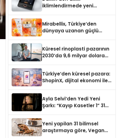
iklimlendirmede yeni
dönem: Madoka Plus
Türkiye’de
Mirabellix, Türkiye’den
dünyaya uzanan güçlü
büyümesini sürdürüyor
Küresel rinoplasti pazarının
2030’da 9,6 milyar dolara
ulaşması bekleniyor
Türkiye’den küresel pazara:
ShopinX, dijital ekonomi ile
gerçek dünya alışverişini bir
araya getirmeyi hedefliyor
Ayla Selvi’den Yedi Yeni
Şarkı: “Kayıp Kasetler 1” 31
Temmuz’da Yayımlandı
Yeni yapilan 31 bilimsel
araştırmaya göre, Vegan
Köpek Maması ve Vegan