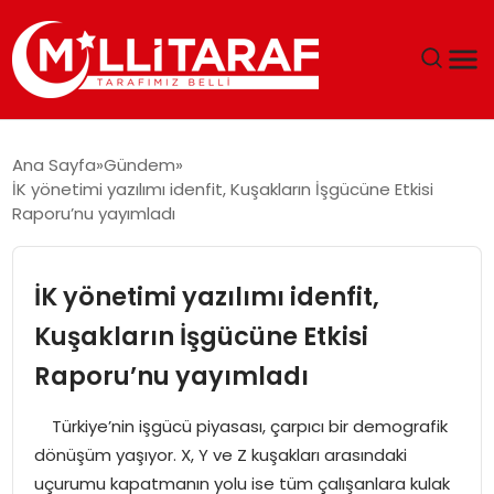
GÜNDEM
Ana Sayfa
Gündem
İK yönetimi yazılımı idenfit, Kuşakların İşgücüne Etkisi
ÖZEL SAYFALAR
Raporu’nu yayımladı
TEKNOLOJI
İK yönetimi yazılımı idenfit,
EKONOMI
Kuşakların İşgücüne Etkisi
Raporu’nu yayımladı
SPOR
Türkiye’nin işgücü piyasası, çarpıcı bir demografik
SIYASET
dönüşüm yaşıyor. X, Y ve Z kuşakları arasındaki
uçurumu kapatmanın yolu ise tüm çalışanlara kulak
MAGAZIN