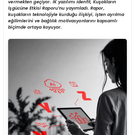
vermekten ge
ç
iyor.
İ
K yaz
ı
l
ı
m
ı
idenfit, Ku
ş
aklar
ı
n
İş
g
ü
c
ü
ne Etkisi Raporu
’
nu yay
ı
mlad
ı
. Rapor,
ku
ş
aklar
ı
n teknolojiyle kurdu
ğ
u ili
ş
kiyi, i
ş
ten ayr
ı
lma
e
ğ
ilimlerini ve ba
ğ
l
ı
l
ı
k motivasyonlar
ı
n
ı
kapsaml
ı
bi
ç
imde ortaya koyuyor.