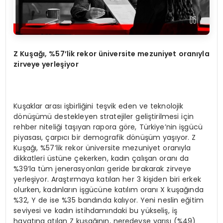
Z Ku
ş
a
ğı
, %57’lik rekor
ü
niversite mezuniyet oran
ı
yla
zirveye yerle
ş
iyor
Kuşaklar arası işbirliğini teşvik eden ve teknolojik
dönüşümü destekleyen stratejiler geliştirilmesi için
rehber niteliği taşıyan rapora göre, Türkiye’nin işgücü
piyasası, çarpıcı bir demografik dönüşüm yaşıyor. Z
Kuşağı, %57’lik rekor üniversite mezuniyet oranıyla
dikkatleri üstüne çekerken, kadın çalışan oranı da
%39’la tüm jenerasyonları geride bırakarak zirveye
yerleşiyor. Araştırmaya katılan her 3 kişiden biri erkek
olurken, kadınların işgücüne katılım oranı X kuşağında
%32, Y de ise %35 bandında kalıyor. Yeni neslin eğitim
seviyesi ve kadın istihdamındaki bu yükseliş, iş
hayatına atılan Z kuşağının, neredeyse yarısı (%49)