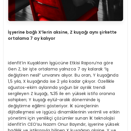
İş
yerine ba
ğ
l
ı
X
’
lerin aksine, Z ku
ş
a
ğı
ayn
ı ş
irkette
ortalama 7 ay kal
ı
yor
idenfit’in Kuşakların İşgücüne Etkisi Raporu’na göre
Gen Z, bir işte ortalama yalnızca 7 ay kalarak “iş
değiştiren nesil” unvanını alıyor. Bu oran, Y kuşağında
1,5 yıla, X kuşağında ise 2 yıla kadar çıkıyor. Özellikle
ağustos-ekim aylarında yoğun bir ayrılık trendi
sergileyen Z kuşağı, %35 ile en yüksek istifa oranına
sahipken; Y kuşağı eylül-aralık döneminde iş
değiştirme eğilimi gösteriyor. İK süreçlerinin
dijitalleşmesi ve işgücü dinamiklerinin verimli ve etkin
yönetimi için yenilikçi çözümler sunan İK teknolojisi
idenfit’in CEO’su Nazım Onur Bayındır, işyerine yüksek
bağlılık ve istikrarıyla bilinen X kuşağının aksine, Y ve