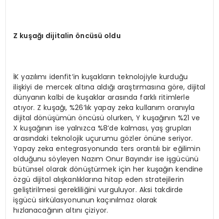
Z ku
ş
a
ğı
dijitalin
ö
nc
ü
s
ü
oldu
İK yazılımı idenfit’in kuşakların teknolojiyle kurduğu
ilişkiyi de mercek altına aldığı araştırmasına göre, dijital
dünyanın kalbi de kuşaklar arasında farklı ritimlerle
atıyor. Z kuşağı, %26’lık yapay zeka kullanım oranıyla
dijital dönüşümün öncüsü olurken, Y kuşağının %21 ve
X kuşağının ise yalnızca %8’de kalması, yaş grupları
arasındaki teknolojik uçurumu gözler önüne seriyor.
Yapay zeka entegrasyonunda ters orantılı bir eğilimin
olduğunu söyleyen Nazım Onur Bayındır ise işgücünü
bütünsel olarak dönüştürmek için her kuşağın kendine
özgü dijital alışkanlıklarına hitap eden stratejilerin
geliştirilmesi gerekliliğini vurguluyor. Aksi takdirde
işgücü sirkülasyonunun kaçınılmaz olarak
hızlanacağının altını çiziyor.