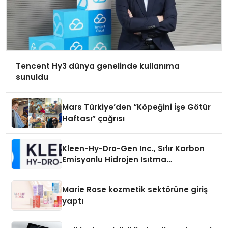
Tencent Hy3 dünya genelinde kullanıma
sunuldu
Mars Türkiye’den “Köpeğini İşe Götür
Haftası” çağrısı
Kleen-Hy-Dro-Gen Inc., Sıfır Karbon
Emisyonlu Hidrojen Isıtma
Teknolojisinde ISO ve TSSA
Düzenleyici Onaylarını Aldı
Marie Rose kozmetik sektörüne giriş
yaptı