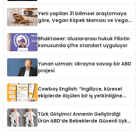
Yeni yapilan 31 bilimsel araştırmaya
göre, Vegan Köpek Maması ve Vegan
Kedi Mamasının İyi Sindirildiğini
Ortaya Koydu
Bhaktawer: Uluslararası hukuk Filistin
konusunda çifte standart uyguluyor
Yunan uzman: Ukrayna savaşı bir ABD
projesi
Cowboy English: “İngilizce, küresel
ekiplerde ölçülen bir iş yetkinliğine
dönüşüyor”
Türk Girişimci Annenin Geliştirdiği
Ürün ABD’de Bebeklerde Güvenli Uyku
Standardına Yeni Bir Bakış Açısı
Getiriyor.