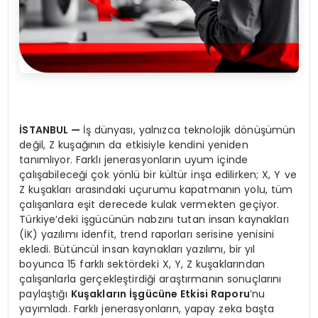
İ
STANBUL
—
İş dünyası, yalnızca teknolojik dönüşümün
değil, Z kuşağının da etkisiyle kendini yeniden
tanımlıyor. Farklı jenerasyonların uyum içinde
çalışabileceği çok yönlü bir kültür inşa edilirken; X, Y ve
Z kuşakları arasındaki uçurumu kapatmanın yolu, tüm
çalışanlara eşit derecede kulak vermekten geçiyor.
Türkiye’deki işgücünün nabzını tutan insan kaynakları
(İK) yazılımı idenfit, trend raporları serisine yenisini
ekledi. Bütüncül insan kaynakları yazılımı, bir yıl
boyunca 15 farklı sektördeki X, Y, Z kuşaklarından
çalışanlarla gerçekleştirdiği araştırmanın sonuçlarını
paylaştığı
Ku
ş
aklar
ı
n
İş
g
ü
c
ü
ne Etkisi Raporu
’nu
yayımladı. Farklı jenerasyonların, yapay zeka başta