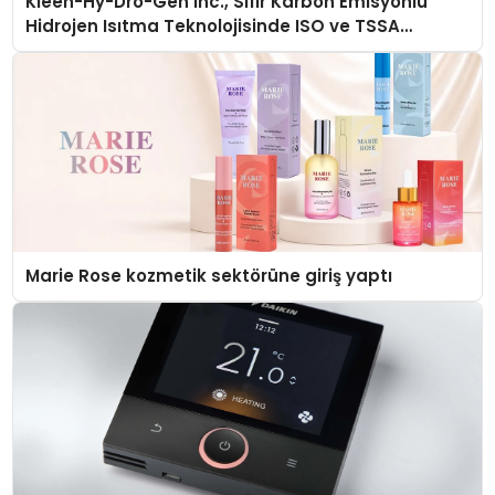
Kleen-Hy-Dro-Gen Inc., Sıfır Karbon Emisyonlu
Hidrojen Isıtma Teknolojisinde ISO ve TSSA
Düzenleyici Onaylarını Aldı
Marie Rose kozmetik sektörüne giriş yaptı