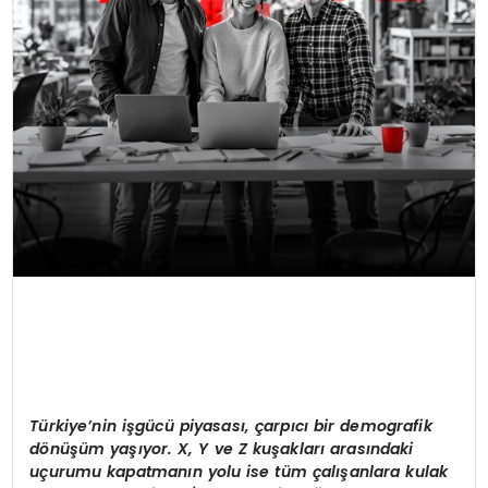
T
ü
rkiye’nin i
ş
g
ü
c
ü
piyasas
ı
,
ç
arp
ı
c
ı
bir demografik
d
ö
n
üşü
m ya
şı
yor. X, Y ve Z ku
ş
aklar
ı
aras
ı
ndaki
u
ç
urumu kapatman
ı
n yolu ise t
ü
m
ç
al
ış
anlara kulak