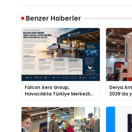
Benzer Haberler
Falcon Aero Group,
Derya Arm
Havacılıkta Türkiye Merkezli
2026’da ye
Küresel Çözüm Ortağı Olma
global m
Yolunda İlerliyor
sergiledi