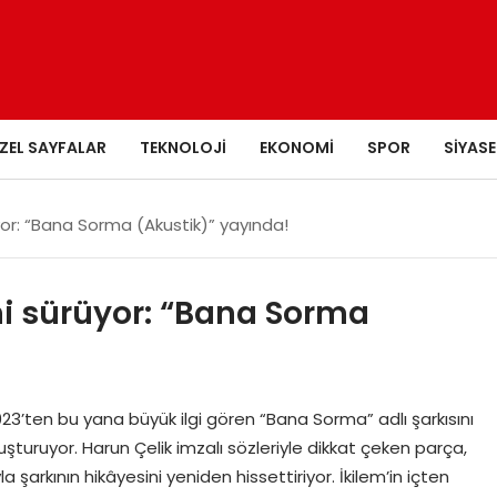
ZEL SAYFALAR
TEKNOLOJI
EKONOMI
SPOR
SIYASE
üyor: “Bana Sorma (Akustik)” yayında!
ni sürüyor: “Bana Sorma
023’ten bu yana büyük ilgi gören “Bana Sorma” adlı şarkısını
uşturuyor. Harun Çelik imzalı sözleriyle dikkat çeken parça,
rkının hikâyesini yeniden hissettiriyor. İkilem’in içten