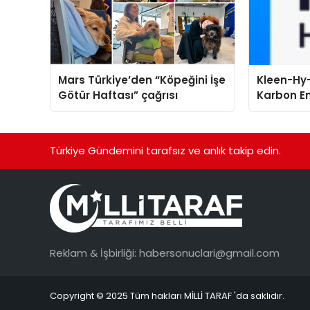
Mars Türkiye’den “Köpeğini İşe
Kleen-Hy-
Götür Haftası” çağrısı
Karbon Em
Isıtma Te
TSSA Düze
Aldı
Türkiye Gündemini tarafsız ve anlık takip edin.
Reklam & İşbirliği:
habersonuclari@gmail.com
Copyright © 2025 Tüm hakları MİLLİ TARAF 'da saklıdır.