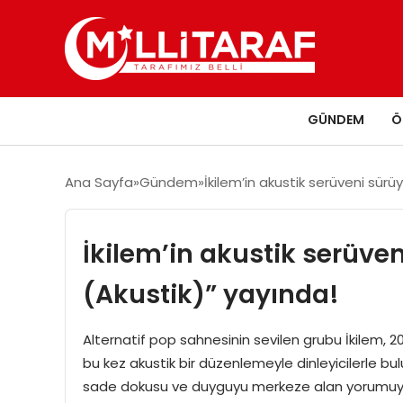
GÜNDEM
Ö
Ana Sayfa
Gündem
İkilem’in akustik serüveni sür
İkilem’in akustik serüve
(Akustik)” yayında!
Alternatif pop sahnesinin sevilen grubu İkilem, 2
bu kez akustik bir düzenlemeyle dinleyicilerle bul
sade dokusu ve duyguyu merkeze alan yorumuyla şa