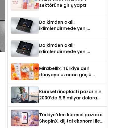
Aldı
sektörüne giriş yaptı
Daikin’den akıllı
iklimlendirmede yeni
dönem: Madoka Plus
Türkiye’de
Daikin’den akıllı
iklimlendirmede yeni
dönem: Madoka Plus
Türkiye’de
Mirabellix, Türkiye’den
dünyaya uzanan güçlü
büyümesini sürdürüyor
Küresel rinoplasti pazarının
2030’da 9,6 milyar dolara
ulaşması bekleniyor
Türkiye’den küresel pazara:
ShopinX, dijital ekonomi ile
gerçek dünya alışverişini bir