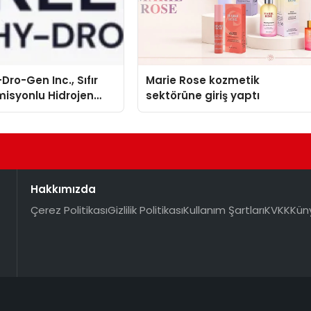
Dro-Gen Inc., Sıfır
Marie Rose kozmetik
isyonlu Hidrojen
sektörüne giriş yaptı
knolojisinde ISO ve
nleyici Onaylarını
Hakkımızda
Çerez Politikası
Gizlilik Politikası
Kullanım Şartları
KVKK
Kün