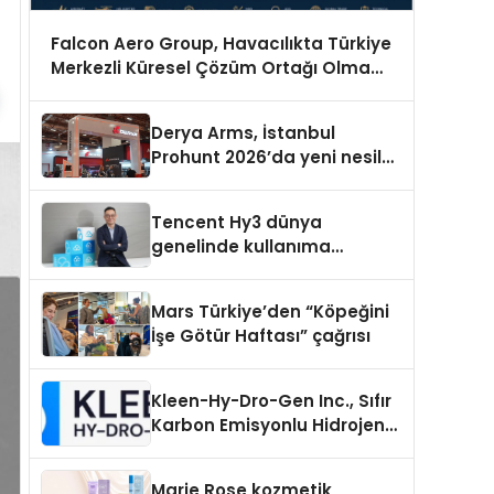
Falcon Aero Group, Havacılıkta Türkiye
Merkezli Küresel Çözüm Ortağı Olma
Yolunda İlerliyor
Derya Arms, İstanbul
Prohunt 2026’da yeni nesil
ürünlerini ve global marka
vizyonunu sergiledi
Tencent Hy3 dünya
genelinde kullanıma
sunuldu
Mars Türkiye’den “Köpeğini
İşe Götür Haftası” çağrısı
Kleen-Hy-Dro-Gen Inc., Sıfır
Karbon Emisyonlu Hidrojen
Isıtma Teknolojisinde ISO ve
TSSA Düzenleyici Onaylarını
Marie Rose kozmetik