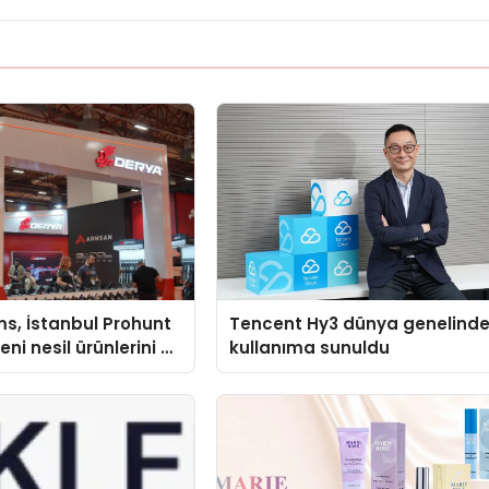
s, İstanbul Prohunt
Tencent Hy3 dünya genelind
ni nesil ürünlerini ve
kullanıma sunuldu
arka vizyonunu