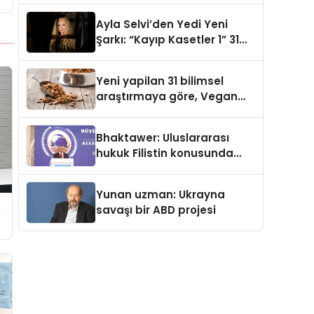
araya getirmeyi hedefliyor
Ayla Selvi’den Yedi Yeni
Şarkı: “Kayıp Kasetler 1” 31
Temmuz’da Yayımlandı
Yeni yapilan 31 bilimsel
araştırmaya göre, Vegan
Köpek Maması ve Vegan
Kedi Mamasının İyi
Bhaktawer: Uluslararası
Sindirildiğini Ortaya Koydu
hukuk Filistin konusunda
çifte standart uyguluyor
Yunan uzman: Ukrayna
e
savaşı bir ABD projesi