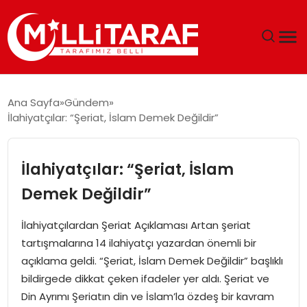
GÜNDEM
Ana Sayfa
Gündem
İlahiyatçılar: “Şeriat, İslam Demek Değildir”
ÖZEL SAYFALAR
TEKNOLOJI
İlahiyatçılar: “Şeriat, İslam
Demek Değildir”
EKONOMI
İlahiyatçılardan Şeriat Açıklaması Artan şeriat
SPOR
tartışmalarına 14 ilahiyatçı yazardan önemli bir
açıklama geldi. “Şeriat, İslam Demek Değildir” başlıklı
SIYASET
bildirgede dikkat çeken ifadeler yer aldı. Şeriat ve
Din Ayrımı Şeriatın din ve İslam’la özdeş bir kavram
MAGAZIN