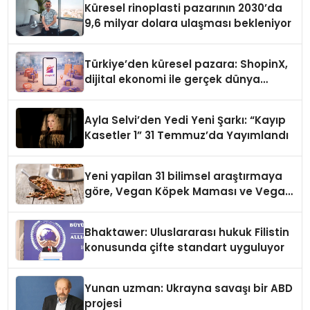
Küresel rinoplasti pazarının 2030’da
9,6 milyar dolara ulaşması bekleniyor
Türkiye’den küresel pazara: ShopinX,
dijital ekonomi ile gerçek dünya
alışverişini bir araya getirmeyi
hedefliyor
Ayla Selvi’den Yedi Yeni Şarkı: “Kayıp
Kasetler 1” 31 Temmuz’da Yayımlandı
Yeni yapilan 31 bilimsel araştırmaya
göre, Vegan Köpek Maması ve Vegan
Kedi Mamasının İyi Sindirildiğini
Ortaya Koydu
Bhaktawer: Uluslararası hukuk Filistin
konusunda çifte standart uyguluyor
Yunan uzman: Ukrayna savaşı bir ABD
projesi