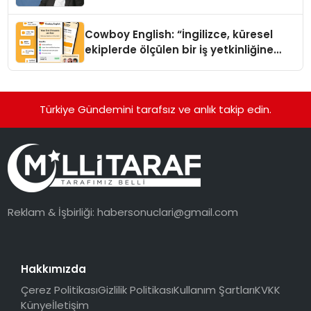
Cowboy English: “İngilizce, küresel
ekiplerde ölçülen bir iş yetkinliğine
dönüşüyor”
Türkiye Gündemini tarafsız ve anlık takip edin.
Reklam & İşbirliği:
habersonuclari@gmail.com
Hakkımızda
Çerez Politikası
Gizlilik Politikası
Kullanım Şartları
KVKK
Künye
İletişim