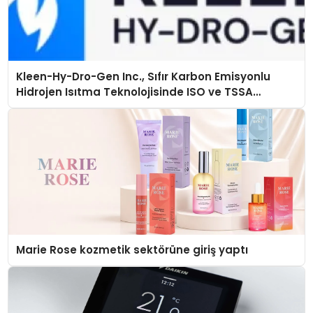
Kleen-Hy-Dro-Gen Inc., Sıfır Karbon Emisyonlu
Hidrojen Isıtma Teknolojisinde ISO ve TSSA
Düzenleyici Onaylarını Aldı
Marie Rose kozmetik sektörüne giriş yaptı