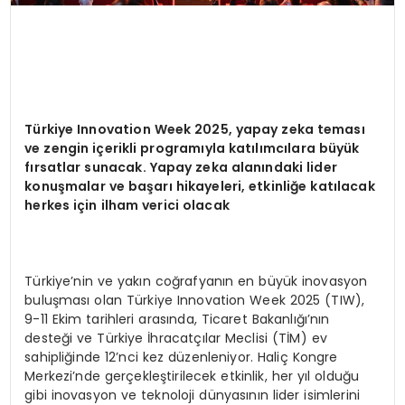
Türkiye Innovation Week 2025, yapay zeka teması
ve zengin içerikli programıyla katılımcılara büyük
fırsatlar sunacak. Yapay zeka alanındaki lider
konuşmalar ve başarı hikayeleri, etkinliğe katılacak
herkes için ilham verici olacak
Türkiye’nin ve yakın coğrafyanın en büyük inovasyon
buluşması olan Türkiye Innovation Week 2025 (TIW),
9-11 Ekim tarihleri arasında, Ticaret Bakanlığı’nın
desteği ve Türkiye İhracatçılar Meclisi (TİM) ev
sahipliğinde 12’nci kez düzenleniyor. Haliç Kongre
Merkezi’nde gerçekleştirilecek etkinlik, her yıl olduğu
gibi inovasyon ve teknoloji dünyasının lider isimlerini