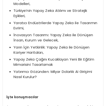
Modelleri,
Türkiye’nin Yapay Zeka Atılımı ve Stratejik
Eşikleri,
Yaratıcı Endüstrilerde Yapay Zeka ile Tasarımın
Evrimi,
İnovasyon Tasarımı: Yapay Zeka ile Dönüşen
İnsan, Kurum ve Gelecek,
Yarın İçin Yetkinlik: Yapay Zeka ile Dönüşen
Kariyer Haritaları,
Yapay Zeka Çağını Kucaklayan Yeni Bir Eğitim
Mimarisini Tasarlamak
Yatırımcı Gözünden: Milyar Dolarlık AI Girişimi
Nasıl Kurulur?
İşte konuşmacılar