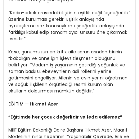
“Kadın-erkek arasındaki ilişkinin eşitlik değil ‘eşdeğerlilik’
üzerine kurulması gerekir. Eşitlik anlayışında
aynileştirme söz konusuyken eşdeğerlilik anlayışında
farklılığı kabul edip tamamlayıcı unsuru öne çıkarmak
esastır.”
Köse, günümüzün en kritik aile sorunlarından birinin
“babalığın ve anneliğin işlevsizleşmesi” olduğunu
belirtiyor: “Modern iş yaşamının getirdiği yoğunluk ve
zaman baskısı, ebeveynlerin asli rollerini yerine
getirmesini engelliyor. Ailenin ve evin yerini öğretmen
ve soğuk ilişkilerin örgütlediği resmi kurum olan
okulların doldurması mümkün değildir.”
EĞİTİM — Hikmet Azer
“Eğitimde her çocuk değerlidir ve feda edilemez”
Millî Eğitim Bakanlığı Daire Başkanı Hikmet Azer, Maarif
Modeli’nin nihai hedefinin “Yaşanabilir Çevrede, Aile ve