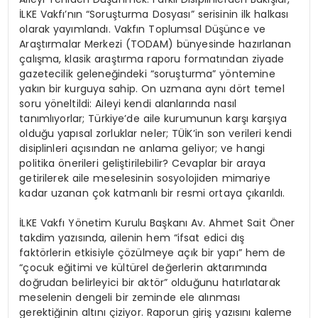
İLKE Vakfı’nın “Soruşturma Dosyası” serisinin ilk halkası
olarak yayımlandı. Vakfın Toplumsal Düşünce ve
Araştırmalar Merkezi (TODAM) bünyesinde hazırlanan
çalışma, klasik araştırma raporu formatından ziyade
gazetecilik geleneğindeki “soruşturma” yöntemine
yakın bir kurguya sahip. On uzmana aynı dört temel
soru yöneltildi: Aileyi kendi alanlarında nasıl
tanımlıyorlar; Türkiye’de aile kurumunun karşı karşıya
olduğu yapısal zorluklar neler; TÜİK’in son verileri kendi
disiplinleri açısından ne anlama geliyor; ve hangi
politika önerileri geliştirilebilir? Cevaplar bir araya
getirilerek aile meselesinin sosyolojiden mimariye
kadar uzanan çok katmanlı bir resmi ortaya çıkarıldı.
İLKE Vakfı Yönetim Kurulu Başkanı Av. Ahmet Sait Öner
takdim yazısında, ailenin hem “ifsat edici dış
faktörlerin etkisiyle çözülmeye açık bir yapı” hem de
“çocuk eğitimi ve kültürel değerlerin aktarımında
doğrudan belirleyici bir aktör” olduğunu hatırlatarak
meselenin dengeli bir zeminde ele alınması
gerektiğinin altını çiziyor. Raporun giriş yazısını kaleme