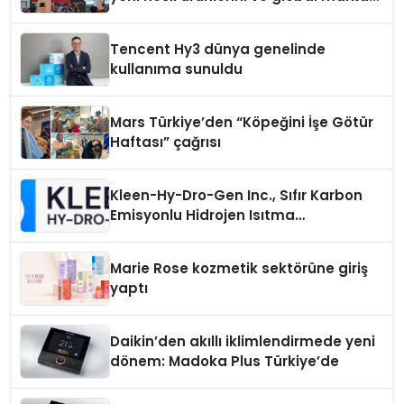
vizyonunu sergiledi
Tencent Hy3 dünya genelinde
kullanıma sunuldu
Mars Türkiye’den “Köpeğini İşe Götür
Haftası” çağrısı
Kleen-Hy-Dro-Gen Inc., Sıfır Karbon
Emisyonlu Hidrojen Isıtma
Teknolojisinde ISO ve TSSA
Düzenleyici Onaylarını Aldı
Marie Rose kozmetik sektörüne giriş
yaptı
Daikin’den akıllı iklimlendirmede yeni
dönem: Madoka Plus Türkiye’de