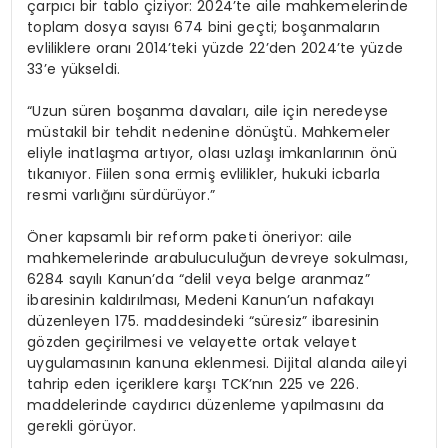
çarpıcı bir tablo çiziyor: 2024’te aile mahkemelerinde
toplam dosya sayısı 674 bini geçti; boşanmaların
evliliklere oranı 2014’teki yüzde 22’den 2024’te yüzde
33’e yükseldi.
“Uzun süren boşanma davaları, aile için neredeyse
müstakil bir tehdit nedenine dönüştü. Mahkemeler
eliyle inatlaşma artıyor, olası uzlaşı imkanlarının önü
tıkanıyor. Fiilen sona ermiş evlilikler, hukuki icbarla
resmi varlığını sürdürüyor.”
Öner kapsamlı bir reform paketi öneriyor: aile
mahkemelerinde arabuluculuğun devreye sokulması,
6284 sayılı Kanun’da “delil veya belge aranmaz”
ibaresinin kaldırılması, Medeni Kanun’un nafakayı
düzenleyen 175. maddesindeki “süresiz” ibaresinin
gözden geçirilmesi ve velayette ortak velayet
uygulamasının kanuna eklenmesi. Dijital alanda aileyi
tahrip eden içeriklere karşı TCK’nın 225 ve 226.
maddelerinde caydırıcı düzenleme yapılmasını da
gerekli görüyor.