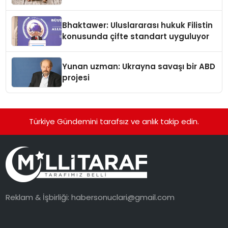
Kedi Mamasının İyi Sindirildiğini
Ortaya Koydu
Bhaktawer: Uluslararası hukuk Filistin
konusunda çifte standart uyguluyor
Yunan uzman: Ukrayna savaşı bir ABD
projesi
Türkiye Gündemini tarafsız ve anlık takip edin.
Reklam & İşbirliği:
habersonuclari@gmail.com