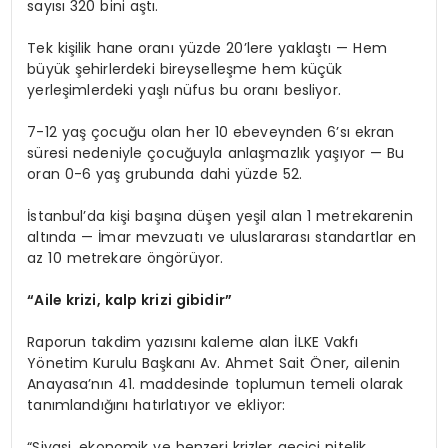
sayısı 320 bini aştı.
Tek kişilik hane oranı yüzde 20’lere yaklaştı — Hem
büyük şehirlerdeki bireyselleşme hem küçük
yerleşimlerdeki yaşlı nüfus bu oranı besliyor.
7-12 yaş çocuğu olan her 10 ebeveynden 6’sı ekran
süresi nedeniyle çocuğuyla anlaşmazlık yaşıyor — Bu
oran 0-6 yaş grubunda dahi yüzde 52.
İstanbul’da kişi başına düşen yeşil alan 1 metrekarenin
altında — İmar mevzuatı ve uluslararası standartlar en
az 10 metrekare öngörüyor.
“Aile krizi, kalp krizi gibidir”
Raporun takdim yazısını kaleme alan İLKE Vakfı
Yönetim Kurulu Başkanı Av. Ahmet Sait Öner, ailenin
Anayasa’nın 41. maddesinde toplumun temeli olarak
tanımlandığını hatırlatıyor ve ekliyor:
“Siyasi, ekonomik ve benzeri krizler geçici nitelik