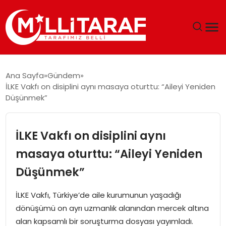
GÜNDEM
Ana Sayfa
Gündem
İLKE Vakfı on disiplini aynı masaya oturttu: “Aileyi Yeniden
ÖZEL SAYFALAR
Düşünmek”
TEKNOLOJI
İLKE Vakfı on disiplini aynı
EKONOMI
masaya oturttu: “Aileyi Yeniden
Düşünmek”
SPOR
İLKE Vakfı, Türkiye’de aile kurumunun yaşadığı
SIYASET
dönüşümü on ayrı uzmanlık alanından mercek altına
alan kapsamlı bir soruşturma dosyası yayımladı.
MAGAZIN