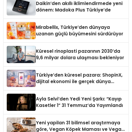
Daikin’den akıllı iklimlendirmede yeni
dönem: Madoka Plus Türkiye’de
Mirabellix, Türkiye’den dünyaya
uzanan güçlü büyümesini sürdürüyor
Küresel rinoplasti pazarının 2030’da
9,6 milyar dolara ulaşması bekleniyor
Türkiye’den küresel pazara: ShopinX,
dijital ekonomi ile gerçek dünya
alışverişini bir araya getirmeyi
hedefliyor
Ayla Selvi’den Yedi Yeni Şarkı: “Kayıp
Kasetler 1” 31 Temmuz’da Yayımlandı
Yeni yapilan 31 bilimsel araştırmaya
göre, Vegan Köpek Maması ve Vegan