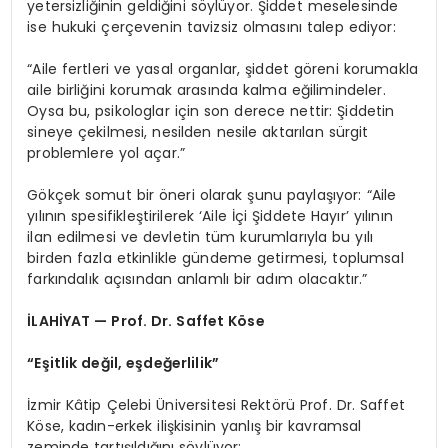
yetersizliğinin geldiğini söylüyor. Şiddet meselesinde
ise hukuki çerçevenin tavizsiz olmasını talep ediyor:
“Aile fertleri ve yasal organlar, şiddet göreni korumakla
aile birliğini korumak arasında kalma eğilimindeler.
Oysa bu, psikologlar için son derece nettir: Şiddetin
sineye çekilmesi, nesilden nesile aktarılan sürgit
problemlere yol açar.”
Gökçek somut bir öneri olarak şunu paylaşıyor: “Aile
yılının spesifikleştirilerek ‘Aile İçi Şiddete Hayır’ yılının
ilan edilmesi ve devletin tüm kurumlarıyla bu yılı
birden fazla etkinlikle gündeme getirmesi, toplumsal
farkındalık açısından anlamlı bir adım olacaktır.”
İLAHİYAT — Prof. Dr. Saffet Köse
“Eşitlik değil, eşdeğerlilik”
İzmir Kâtip Çelebi Üniversitesi Rektörü Prof. Dr. Saffet
Köse, kadın-erkek ilişkisinin yanlış bir kavramsal
zeminde tartışıldığını söylüyor: