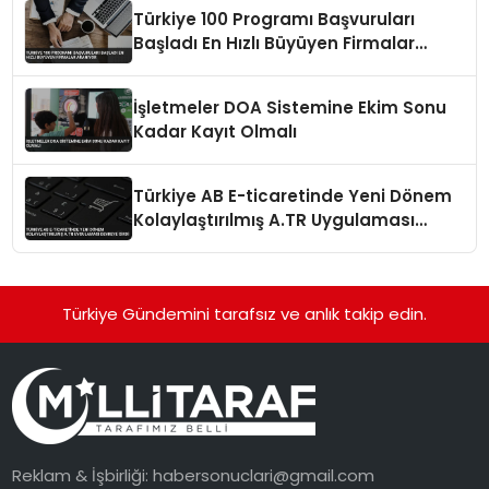
Türkiye 100 Programı Başvuruları
Başladı En Hızlı Büyüyen Firmalar
Aranıyor
İşletmeler DOA Sistemine Ekim Sonu
Kadar Kayıt Olmalı
Türkiye AB E-ticaretinde Yeni Dönem
Kolaylaştırılmış A.TR Uygulaması
Devreye Girdi
Türkiye Gündemini tarafsız ve anlık takip edin.
Reklam & İşbirliği:
habersonuclari@gmail.com