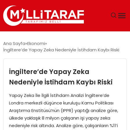
GÜNDEM
Ana Sayfa
Ekonomi
İngiltere’de Yapay Zeka Nedeniyle İstihdam Kaybı Riski
ÖZEL SAYFALAR
TEKNOLOJI
İngiltere’de Yapay Zeka
Nedeniyle İstihdam Kaybı Riski
EKONOMI
Yapay Zeka İle İlgili İstihdam Analizi İngiltere’de
SPOR
Londra merkezli düşünce kuruluşu Kamu Politikası
Araştırma Enstitüsü’nün (IPPR) yaptığı analize göre,
SIYASET
ülkede yaklaşık 8 milyon çalışanın işi yapay zeka
nedeniyle risk altında. Analize göre, çalışanların %11’i
MAGAZIN