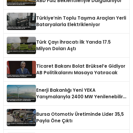
ABD Faiz Beklentileriyle Dalgalanıyor
Türkiye’nin Toplu Taşıma Araçları Yerli
Bataryalarla Elektrikleniyor
Türk Çayı İhracatı İlk Yarıda 17.5
Milyon Doları Aştı
Ticaret Bakanı Bolat Brüksel’e Gidiyor
AB Politikalarını Masaya Yatıracak
Enerji Bakanlığı Yeni YEKA
Yarışmalarıyla 2400 MW Yenilenebilir
Kapasite Tahsis Edecek
Bursa Otomotiv Üretiminde Lider 35,5
Payla Öne Çıktı