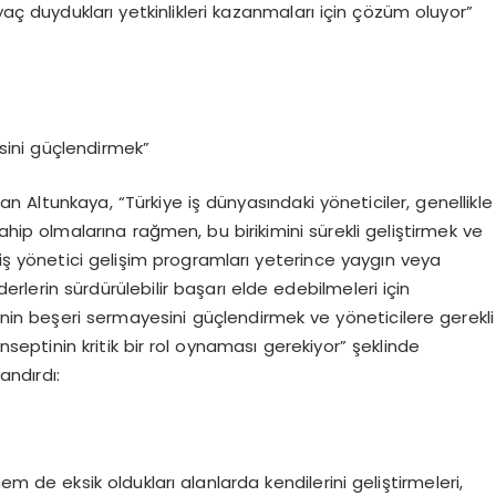
yaç duydukları yetkinlikleri kazanmaları için çözüm oluyor”
esini güçlendirmek”
Altunkaya, “Türkiye iş dünyasındaki yöneticiler, genellikle
 sahip olmalarına rağmen, bu birikimini sürekli geliştirmek ve
miş yönetici gelişim programları yeterince yaygın veya
iderlerin sürdürülebilir başarı elde edebilmeleri için
e’nin beşeri sermayesini güçlendirmek ve yöneticilere gerekli
nseptinin kritik bir rol oynaması gerekiyor” şeklinde
andırdı:
hem de eksik oldukları alanlarda kendilerini geliştirmeleri,