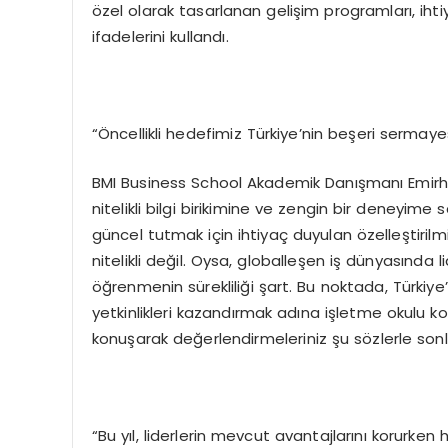
özel olarak tasarlanan gelişim programları, ihti
ifadelerini kullandı.
“Öncellikli hedefimiz Türkiye’nin beşeri sermay
BMI Business School Akademik Danışmanı Emirhan 
nitelikli bilgi birikimine ve zengin bir deneyime
güncel tutmak için ihtiyaç duyulan özelleştiril
nitelikli değil. Oysa, globalleşen iş dünyasında l
öğrenmenin sürekliliği şart. Bu noktada, Türkiy
yetkinlikleri kazandırmak adına işletme okulu ko
konuşarak değerlendirmeleriniz şu sözlerle sonl
“Bu yıl, liderlerin mevcut avantajlarını korurken 