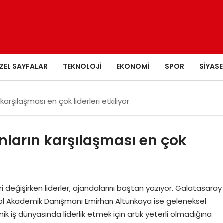
ZEL SAYFALAR
TEKNOLOJI
EKONOMI
SPOR
SIYASE
arşılaşması en çok liderleri etkiliyor
nların karşılaşması en çok
eri değişirken liderler, ajandalarını baştan yazıyor. Galatasaray
ool Akademik Danışmanı Emirhan Altunkaya ise geleneksel
ik iş dünyasında liderlik etmek için artık yeterli olmadığına