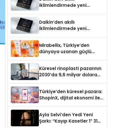
iklimlendirmede yeni
dönem: Madoka Plus
Türkiye’de
Daikin’den akıllı
iklimlendirmede yeni
dönem: Madoka Plus
Türkiye’de
Mirabellix, Türkiye’den
dünyaya uzanan güçlü
büyümesini sürdürüyor
Küresel rinoplasti pazarının
2030’da 9,6 milyar dolara
ulaşması bekleniyor
Türkiye’den küresel pazara:
ShopinX, dijital ekonomi ile
gerçek dünya alışverişini bir
araya getirmeyi hedefliyor
Ayla Selvi’den Yedi Yeni
Şarkı: “Kayıp Kasetler 1” 31
Temmuz’da Yayımlandı