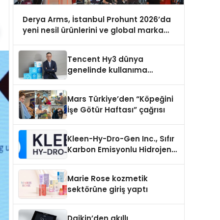
Derya Arms, İstanbul Prohunt 2026’da
yeni nesil ürünlerini ve global marka
vizyonunu sergiledi
Tencent Hy3 dünya
genelinde kullanıma
sunuldu
Mars Türkiye’den “Köpeğini
İşe Götür Haftası” çağrısı
Kleen-Hy-Dro-Gen Inc., Sıfır
Karbon Emisyonlu Hidrojen
Isıtma Teknolojisinde ISO ve
TSSA Düzenleyici Onaylarını
Marie Rose kozmetik
Aldı
sektörüne giriş yaptı
Daikin’den akıllı