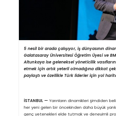
5 nesil bir arada çalışıyor, iş dünyasının dina
Galatasaray
Ü
niversitesi Öğretim
Ü
yesi ve B
Altunkaya
ise g
eleneksel y
ö
neticilik vasıfla
etmek için artık yeterli olmadığına dikkat çek
paylaştı
ve
ö
zellikle Türk liderler için yol harit
İSTANBUL
—
Yarınların dinamikleri şimdiden beli
her yeni gelen bir öncekinden daha büyük yankı 
genç yetenekleri elde tutmak ve deneyimli pro