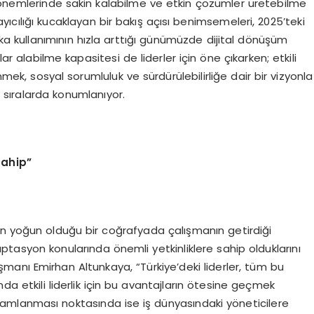
 dönemlerinde sakin kalabilme ve etkin çözümler üretebilme
sayıcılığı kucaklayan bir bakış açısı benimsemeleri, 2025’teki
zeka kullanımının hızla arttığı günümüzde dijital dönüşüm
lar alabilme kapasitesi de liderler için öne çıkarken; etkili
nmek, sosyal sorumluluk ve sürdürülebilirliğe dair bir vizyonla
 sıralarda konumlanıyor.
sahip”
klerin yoğun olduğu bir coğrafyada çalışmanın getirdiği
ptasyon konularında önemli yetkinliklere sahip olduklarını
anı Emirhan Altunkaya, “Türkiye’deki liderler, tüm bu
da etkili liderlik için bu avantajların ötesine geçmek
amamlanması noktasında ise iş dünyasındaki yöneticilere