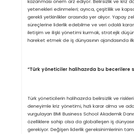
kazanması önem arz ediyor. Belirsizlik ve kriz
yetenekleri edinmeleri; ayrıca, çeşitlilik ve kap
gerekli yetkinlikler arasında yer alıyor. Yapay 
süreçlerine liderlik edebilme ve veri odaklı karar
iletişim ve ilişki yönetimi kurmak, stratejik düşü
hareket etmek de iş dünyasının ajandasında ilk
“Türk yöneticiler halihazırda bu becerilere 
Türk yöneticilerin halihazırda belirsizlik ve ris
deneyimle kriz yönetimi, hızlı karar alma ve ada
vurgulayan BMI Business School Akademik Danışm
özelliklere sahip olsa da globalleşen iş dünyasın
gerekiyor. Değişen liderlik gereksinimlerinin t