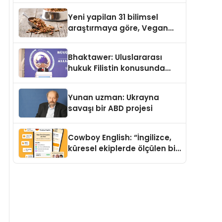
Yeni yapilan 31 bilimsel
araştırmaya göre, Vegan
Köpek Maması ve Vegan
Kedi Mamasının İyi
Bhaktawer: Uluslararası
Sindirildiğini Ortaya Koydu
hukuk Filistin konusunda
çifte standart uyguluyor
Yunan uzman: Ukrayna
savaşı bir ABD projesi
Cowboy English: “İngilizce,
küresel ekiplerde ölçülen bir
iş yetkinliğine dönüşüyor”