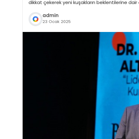
dikkat çekerek yeni kuşakların beklentilerine dair çı
admin
23 Ocak 2025