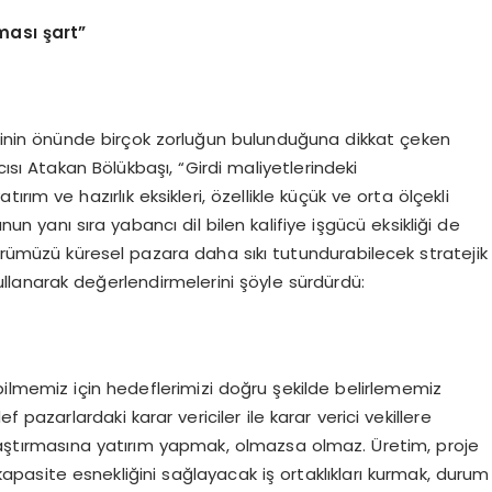
ması şart”
sinin önünde birçok zorluğun bulunduğuna dikkat çeken
ı Atakan Bölükbaşı, “Girdi maliyetlerindeki
ım ve hazırlık eksikleri, özellikle küçük ve orta ölçekli
nun yanı sıra yabancı dil bilen kalifiye işgücü eksikliği de
törümüzü küresel pazara daha sıkı tutundurabilecek stratejik
ullanarak değerlendirmelerini şöyle sürdürdü:
lmemiz için hedeflerimizi doğru şekilde belirlememiz
 pazarlardaki karar vericiler ile karar verici vekillere
araştırmasına yatırım yapmak, olmazsa olmaz. Üretim, proje
asite esnekliğini sağlayacak iş ortaklıkları kurmak, durum