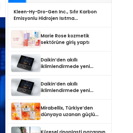
Kleen-Hy-Dro-Gen Inc., Sıfır Karbon
Emisyonlu Hidrojen Isıtma
Teknolojisinde ISO ve TSSA Düzenleyici
Onaylarını Aldı
Marie Rose kozmetik
sektörüne giriş yaptı
Daikin’den akıllı
iklimlendirmede yeni
dönem: Madoka Plus
Türkiye’de
Daikin’den akıllı
iklimlendirmede yeni
dönem: Madoka Plus
Türkiye’de
Mirabellix, Türkiye’den
dünyaya uzanan güçlü
büyümesini sürdürüyor
Küresel rinoplasti pazarının