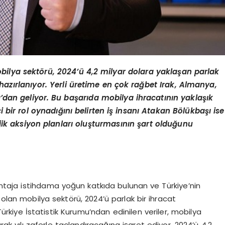
bilya sektörü, 2024’ü 4,2 milyar dolara yaklaşan parlak
azırlanıyor. Yerli üretime en çok rağbet Irak, Almanya,
sa’dan geliyor. Bu başarıda mobilya ihracatının yaklaşık
ici bir rol oynadığını belirten iş insanı Atakan Bölükbaşı ise
jik aksiyon planları oluşturmasının şart olduğunu
taja istihdama yoğun katkıda bulunan ve Türkiye’nin
 olan mobilya sektörü, 2024’ü parlak bir ihracat
ürkiye İstatistik Kurumu’ndan edinilen veriler, mobilya
rak yılı zaferle taçlandıracağına işaret ediyor. 2024’ü 4,2