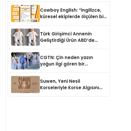
Cowboy English: “İngilizce,
küresel ekiplerde ölçülen bir
iş yetkinliğine dönüşüyor”
Türk Girişimci Annenin
Geliştirdiği Ürün ABD’de
Bebeklerde Güvenli Uyku
Standardına Yeni Bir Bakış
CGTN: Çin neden yazın
Açısı Getiriyor.
yoğun ilgi gören bir
destinasyon hâline geldi?
Suwen, Yeni Nesil
Korseleriyle Korse Algısını
Değiştiriyor