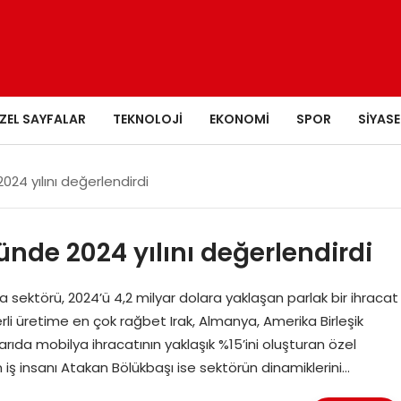
ZEL SAYFALAR
TEKNOLOJI
EKONOMI
SPOR
SIYASE
024 yılını değerlendirdi
ünde 2024 yılını değerlendirdi
 sektörü, 2024’ü 4,2 milyar dolara yaklaşan parlak bir ihracat
li üretime en çok rağbet Irak, Almanya, Amerika Birleşik
arıda mobilya ihracatının yaklaşık %15’ini oluşturan özel
ten iş insanı Atakan Bölükbaşı ise sektörün dinamiklerini…