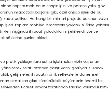
a alana hapsetmek, onun zenginliğini ve potansiyelini göz
rünün ihracattaki başarısı gibi, özel ahşap işleri de bu
ı kabul ediliyor. Herhangi bir mimari projede bulunan veya
 işleri, toplam mobilya ihracatının yaklaşık %15’ine yakınını
lerin ışığında ihracat yolculuklarını şekillendiriyor ve
ek sözlerine şunları ekledi:
ve pratik yaklaşımlara sahip işletmelerimizin yaşanan
 yönelterek telafi etmeye çalıştıklarını görüyoruz. Ancak
politik gelişmeler, ihracatın anlık reflekslerle dönemsel
trüman olmaktan çıkıp sürdürülebilir büyümenin önemli bir
r seviyeden ticaret erbabı tarafından farkına varılması kritik