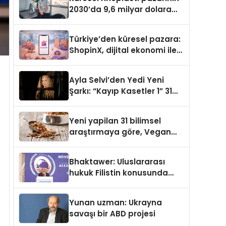
2030’da 9,6 milyar dolara
ulaşması bekleniyor
Türkiye’den küresel pazara:
ShopinX, dijital ekonomi ile
gerçek dünya alışverişini bir
araya getirmeyi hedefliyor
Ayla Selvi’den Yedi Yeni
Şarkı: “Kayıp Kasetler 1” 31
Temmuz’da Yayımlandı
Yeni yapilan 31 bilimsel
araştırmaya göre, Vegan
Köpek Maması ve Vegan
Kedi Mamasının İyi
Bhaktawer: Uluslararası
Sindirildiğini Ortaya Koydu
hukuk Filistin konusunda
çifte standart uyguluyor
Yunan uzman: Ukrayna
savaşı bir ABD projesi