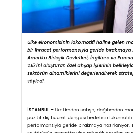
Ülke ekonomisinin lokomotifi haline gelen mo
bir ihracat performansıyla geride bırakmaya h
Amerika Birleşik Devletleri, İngiltere ve Fran
%15’ini oluşturan özel ahş
ap i
şlerinin belirley
sektörün dinamiklerini değerlendirerek strate
söyledi.
İSTANBUL –
Üretimden satışa, dağıtımdan mon
pozitif dış ticaret dengesi hedefinin lokomotifi
performansıyla geride bırakmaya hazırlanıyor. T
sektörünün ihracatta yine milyarlık barajları aşa