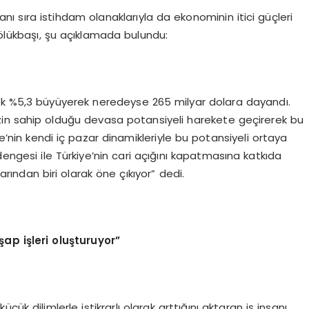
nı sıra istihdam olanaklarıyla da ekonominin itici güçleri
Bölükbaşı, şu açıklamada bulundu:
aşık %5,3 büyüyerek neredeyse 265 milyar dolara dayandı.
izin sahip olduğu devasa potansiyeli harekete geçirerek bu
ye’nin kendi iç pazar dinamikleriyle bu potansiyeli ortaya
dengesi ile Türkiye’nin cari açığını kapatmasına katkıda
ından biri olarak öne çıkıyor” dedi.
şap işleri oluşturuyor”
ük dilimlerle istikrarlı olarak arttığını aktaran iş insanı