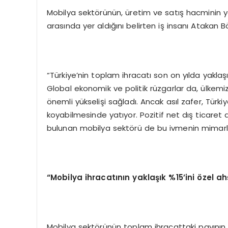
Mobilya sektörünün, üretim ve satış hacminin ya
arasında yer aldığını belirten iş insanı Atakan 
“Türkiye’nin toplam ihracatı son on yılda yakl
Global ekonomik ve politik rüzgarlar da, ülkem
önemli yükselişi sağladı. Ancak asıl zafer, Türki
koyabilmesinde yatıyor. Pozitif net dış ticaret 
bulunan mobilya sektörü de bu ivmenin mimarlar
“Mobilya ihracatının yaklaşık %15’ini özel ah
Mobilya sektörünün toplam ihracattaki payının küç