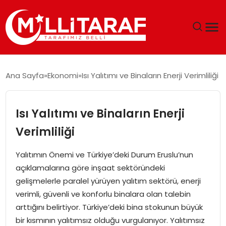
GÜNDEM
Ana Sayfa
Ekonomi
Isı Yalıtımı ve Binaların Enerji Verimliliği
ÖZEL SAYFALAR
Isı Yalıtımı ve Binaların Enerji
TEKNOLOJI
Verimliliği
EKONOMI
Yalıtımın Önemi ve Türkiye’deki Durum Eruslu’nun
açıklamalarına göre inşaat sektöründeki
SPOR
gelişmelerle paralel yürüyen yalıtım sektörü, enerji
verimli, güvenli ve konforlu binalara olan talebin
SIYASET
arttığını belirtiyor. Türkiye’deki bina stokunun büyük
bir kısmının yalıtımsız olduğu vurgulanıyor. Yalıtımsız
MAGAZIN