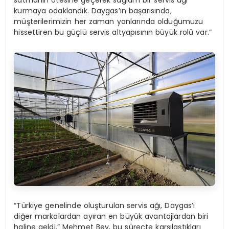
satmanın ötesine geçerek sağlam bir servis ağı
kurmaya odaklandık. Daygas’ın başarısında,
müşterilerimizin her zaman yanlarında olduğumuzu
hissettiren bu güçlü servis altyapısının büyük rolü var.”
“Türkiye genelinde oluşturulan servis ağı, Daygas’ı
diğer markalardan ayıran en büyük avantajlardan biri
haline geldi.” Mehmet Bey, bu süreçte karşılaştıkları