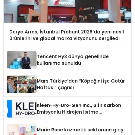
Derya Arms, İstanbul Prohunt 2026’da yeni nesil
ürünlerini ve global marka vizyonunu sergiledi
Tencent Hy3 dünya genelinde
kullanıma sunuldu
Mars Türkiye’den “Köpeğini İşe Götür
Haftası” çağrısı
Kleen-Hy-Dro-Gen Inc., Sıfır Karbon
Emisyonlu Hidrojen Isıtma
Teknolojisinde ISO ve TSSA
Düzenleyici Onaylarını Aldı
Marie Rose kozmetik sektörüne giriş