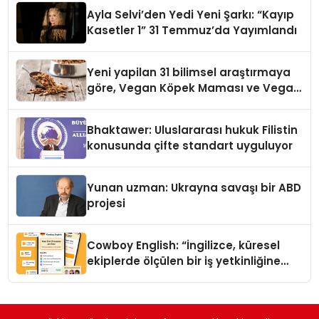
hedefliyor
Ayla Selvi’den Yedi Yeni Şarkı: “Kayıp
Kasetler 1” 31 Temmuz’da Yayımlandı
Yeni yapilan 31 bilimsel araştırmaya
göre, Vegan Köpek Maması ve Vegan
Kedi Mamasının İyi Sindirildiğini
Ortaya Koydu
Bhaktawer: Uluslararası hukuk Filistin
konusunda çifte standart uyguluyor
Yunan uzman: Ukrayna savaşı bir ABD
projesi
Cowboy English: “İngilizce, küresel
ekiplerde ölçülen bir iş yetkinliğine
dönüşüyor”