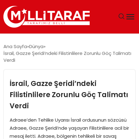
GÜNDEM
Ana Sayfa
Dünya
İsrail, Gazze Şeridi’ndeki Filistinlilere Zorunlu Göç Talimatı
ÖZEL SAYFALAR
Verdi
TEKNOLOJI
İsrail, Gazze Şeridi’ndeki
EKONOMI
Filistinlilere Zorunlu Göç Talimatı
Verdi
SPOR
Adraee’den Tehlike Uyarısı İsrail ordusunun sözcüsü
SIYASET
Adraee, Gazze Şeridi’nde yaşayan Filistinlilere acil bir
mesaj iletti. Adraee, bölgenin tehlikeli bir savaş
MAGAZIN