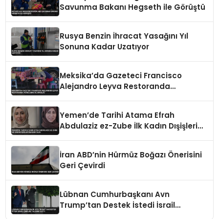
Savunma Bakanı Hegseth ile Görüştü
Rusya Benzin İhracat Yasağını Yıl
Sonuna Kadar Uzatıyor
Meksika’da Gazeteci Francisco
Alejandro Leyva Restoranda
Vurularak Öldürüldü
Yemen’de Tarihi Atama Efrah
Abdulaziz ez-Zube İlk Kadın Dışişleri
Bakanı Oldu
İran ABD’nin Hürmüz Boğazı Önerisini
Geri Çevirdi
Lübnan Cumhurbaşkanı Avn
Trump’tan Destek İstedi İsrail
Çekilme Talebini İletti