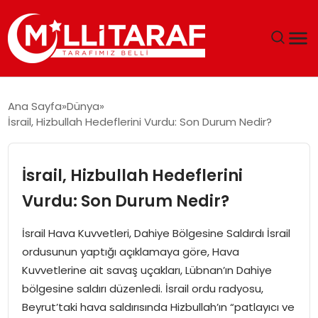
GÜNDEM
Ana Sayfa
Dünya
İsrail, Hizbullah Hedeflerini Vurdu: Son Durum Nedir?
ÖZEL SAYFALAR
TEKNOLOJI
İsrail, Hizbullah Hedeflerini
Vurdu: Son Durum Nedir?
EKONOMI
İsrail Hava Kuvvetleri, Dahiye Bölgesine Saldırdı İsrail
SPOR
ordusunun yaptığı açıklamaya göre, Hava
Kuvvetlerine ait savaş uçakları, Lübnan’ın Dahiye
SIYASET
bölgesine saldırı düzenledi. İsrail ordu radyosu,
Beyrut’taki hava saldırısında Hizbullah’ın “patlayıcı ve
MAGAZIN