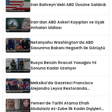
İran Bahreyn’deki ABD Üssüne Saldırdı
İran’dan ABD Askeri Kayıpları ve Uçak
İmhaları İddiası
Netanyahu Washington’da ABD
Savunma Bakanı Hegseth ile Görüştü
Rusya Benzin İhracat Yasağını Yıl
Sonuna Kadar Uzatıyor
Meksika’da Gazeteci Francisco
Alejandro Leyva Restoranda
Vurularak Öldürüldü
Yemen’de Tarihi Atama Efrah
Abdulaziz ez-Zube İlk Kadın Dışişleri