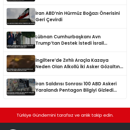
Bakanı Oldu
İran ABD’nin Hürmüz Boğazı Önerisini
Geri Çevirdi
Lübnan Cumhurbaşkanı Avn
Trump’tan Destek İstedi İsrail
Çekilme Talebini İletti
İngiltere’de Zırhlı Araçla Kazaya
Neden Olan Alkollü İki Asker Gözaltına
Alındı
İran Saldırısı Sonrası 100 ABD Askeri
Yaralandı Pentagon Bilgiyi Gizledi
İddiası
Türkiye Gündemini tarafsız ve anlık takip edin.