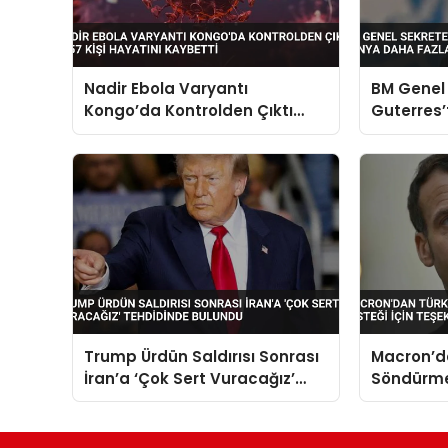
Nadir Ebola Varyantı
BM Genel 
Kongo’da Kontrolden Çıktı
Guterres’t
1657 Kişi Hayatını Kaybetti
Dünya Da
Kaldıram
Trump Ürdün Saldırısı Sonrası
Macron’d
İran’a ‘Çok Sert Vuracağız’
Söndürme 
Tehdidinde Bulundu
Teşekkür