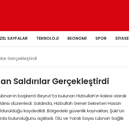
ZEL SAYFALAR
TEKNOLOJI
EKONOMI
SPOR
SIYASE
rılar Gerçekleştirdi
lan Saldırılar Gerçekleştirdi
, Lübnan’ın başkenti Beyrut’ta bulunan Hizbullah’ın kalesi olarak
ırısı düzenledi. Saldırıda, Hizbullah Genel Sekreteri Hasan
öldürüldüğü kaydedildi. Bölgedeki güvenlik kaynakları, Şükr’ün
da bulunduğunu açıkladı. Ölü ve Yaralı Sayısı Lübnan Sağlık