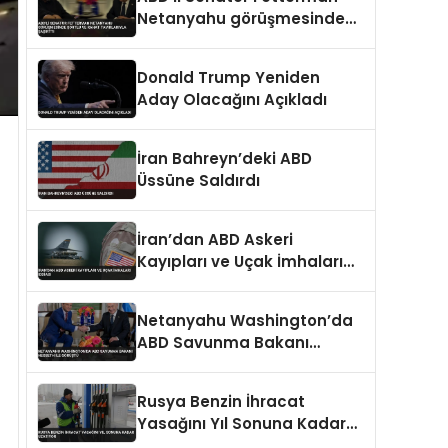
Netanyahu görüşmesinde
şortlu ve rahat tavırlarıyla
şaşırttı
Donald Trump Yeniden
Aday Olacağını Açıkladı
İran Bahreyn’deki ABD
Üssüne Saldırdı
İran’dan ABD Askeri
Kayıpları ve Uçak İmhaları
İddiası
Netanyahu Washington’da
ABD Savunma Bakanı
Hegseth ile Görüştü
Rusya Benzin İhracat
Yasağını Yıl Sonuna Kadar
Uzatıyor