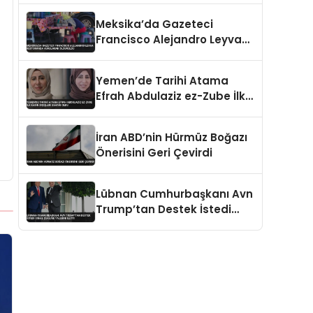
Meksika’da Gazeteci
Francisco Alejandro Leyva
Restoranda Vurularak
Öldürüldü
Yemen’de Tarihi Atama
Efrah Abdulaziz ez-Zube İlk
Kadın Dışişleri Bakanı Oldu
İran ABD’nin Hürmüz Boğazı
Önerisini Geri Çevirdi
Lübnan Cumhurbaşkanı Avn
Trump’tan Destek İstedi
İsrail Çekilme Talebini İletti