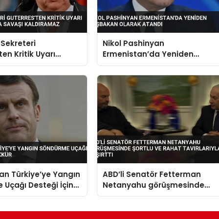
Sekreteri
Nikol Pashinyan
en Kritik Uyarı
Ermenistan’da Yeniden
ha Fazla Savaşı
Başbakan Olarak Atandı
az
an Türkiye’ye Yangın
ABD’li Senatör Fetterman
Uçağı Desteği İçin
Netanyahu görüşmesinde
şortlu ve rahat tavırlarıyla
şaşırttı