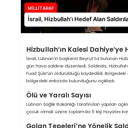
Hizbullah’ın Kalesi Dahiye’ye 
İsrail, Lübnan’ın başkenti Beyrut’ta bulunan Hizb
gün hava saldırısı düzenledi. Saldırıda, Hizbulla
Fuad Şükr’ün öldürüldüğü kaydedildi. Bölgedeki g
bölgedeki enkazda bulunduğunu açıkladı.
Ölü ve Yaralı Sayısı
Lübnan Sağlık Bakanlığı tarafından yapılan açıkl
çocuk olmak üzere toplamda 5 kişi hayatını kaybet
Golan Tepeleri’ne Yönelik Sald