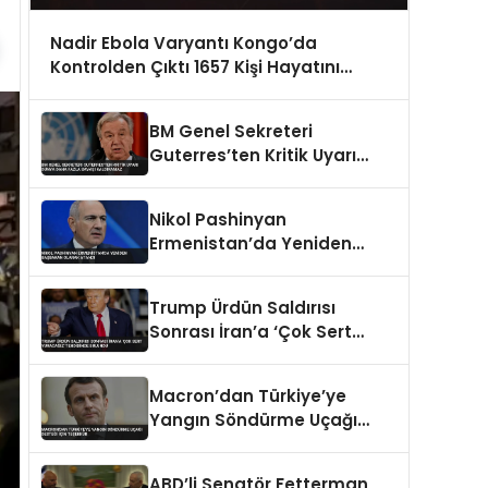
Nadir Ebola Varyantı Kongo’da
Kontrolden Çıktı 1657 Kişi Hayatını
Kaybetti
BM Genel Sekreteri
Guterres’ten Kritik Uyarı
Dünya Daha Fazla Savaşı
Kaldıramaz
Nikol Pashinyan
Ermenistan’da Yeniden
Başbakan Olarak Atandı
Trump Ürdün Saldırısı
Sonrası İran’a ‘Çok Sert
Vuracağız’ Tehdidinde
Bulundu
Macron’dan Türkiye’ye
Yangın Söndürme Uçağı
Desteği İçin Teşekkür
ABD’li Senatör Fetterman