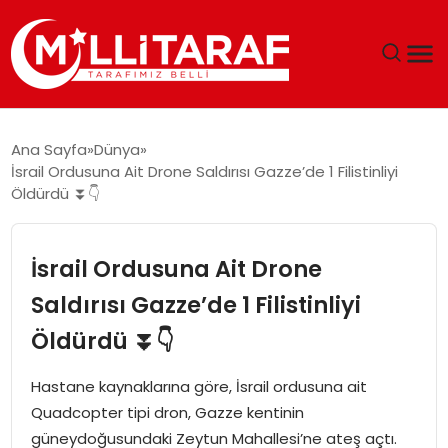
GÜNDEM
Ana Sayfa
Dünya
İsrail Ordusuna Ait Drone Saldırısı Gazze’de 1 Filistinliyi
ÖZEL SAYFALAR
Öldürdü ⏬👇
TEKNOLOJI
İsrail Ordusuna Ait Drone
EKONOMI
Saldırısı Gazze’de 1 Filistinliyi
Öldürdü ⏬👇
SPOR
Hastane kaynaklarına göre, İsrail ordusuna ait
SIYASET
Quadcopter tipi dron, Gazze kentinin
güneydoğusundaki Zeytun Mahallesi’ne ateş açtı.
MAGAZIN