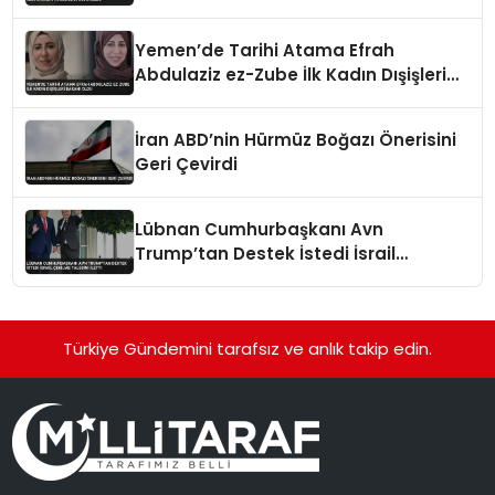
Vurularak Öldürüldü
Yemen’de Tarihi Atama Efrah
Abdulaziz ez-Zube İlk Kadın Dışişleri
Bakanı Oldu
İran ABD’nin Hürmüz Boğazı Önerisini
Geri Çevirdi
Lübnan Cumhurbaşkanı Avn
Trump’tan Destek İstedi İsrail
Çekilme Talebini İletti
Türkiye Gündemini tarafsız ve anlık takip edin.