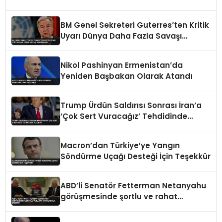
BM Genel Sekreteri Guterres’ten Kritik
Uyarı Dünya Daha Fazla Savaşı
Kaldıramaz
Nikol Pashinyan Ermenistan’da
Yeniden Başbakan Olarak Atandı
Trump Ürdün Saldırısı Sonrası İran’a
‘Çok Sert Vuracağız’ Tehdidinde
Bulundu
Macron’dan Türkiye’ye Yangın
Söndürme Uçağı Desteği İçin Teşekkür
ABD’li Senatör Fetterman Netanyahu
görüşmesinde şortlu ve rahat
tavırlarıyla şaşırttı