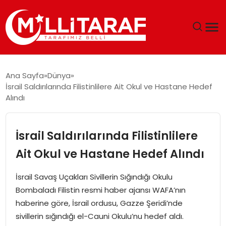
GÜNDEM
Ana Sayfa
Dünya
İsrail Saldırılarında Filistinlilere Ait Okul ve Hastane Hedef
ÖZEL SAYFALAR
Alındı
TEKNOLOJI
İsrail Saldırılarında Filistinlilere
EKONOMI
Ait Okul ve Hastane Hedef Alındı
SPOR
İsrail Savaş Uçakları Sivillerin Sığındığı Okulu
Bombaladı Filistin resmi haber ajansı WAFA’nın
SIYASET
haberine göre, İsrail ordusu, Gazze Şeridi’nde
sivillerin sığındığı el-Cauni Okulu’nu hedef aldı.
MAGAZIN