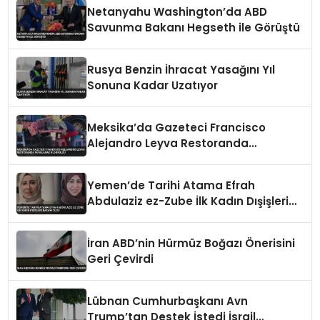
Netanyahu Washington’da ABD
Savunma Bakanı Hegseth ile Görüştü
Rusya Benzin İhracat Yasağını Yıl
Sonuna Kadar Uzatıyor
Meksika’da Gazeteci Francisco
Alejandro Leyva Restoranda
Vurularak Öldürüldü
Yemen’de Tarihi Atama Efrah
Abdulaziz ez-Zube İlk Kadın Dışişleri
Bakanı Oldu
İran ABD’nin Hürmüz Boğazı Önerisini
Geri Çevirdi
Lübnan Cumhurbaşkanı Avn
Trump’tan Destek İstedi İsrail