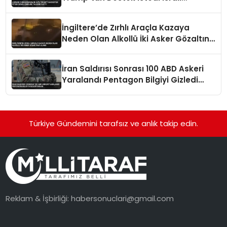
Çekilme Talebini İletti
İngiltere’de Zırhlı Araçla Kazaya
Neden Olan Alkollü İki Asker Gözaltına
Alındı
İran Saldırısı Sonrası 100 ABD Askeri
Yaralandı Pentagon Bilgiyi Gizledi
İddiası
Türkiye Gündemini tarafsız ve anlık takip edin.
Reklam & İşbirliği:
habersonuclari@gmail.com