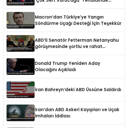
‘Çok Sert Vuracağız’ Tehdidinde
Bulundu
Macron’dan Türkiye’ye Yangın
Söndürme Uçağı Desteği İçin Teşekkür
ABD’li Senatör Fetterman Netanyahu
görüşmesinde şortlu ve rahat
tavırlarıyla şaşırttı
Donald Trump Yeniden Aday
Olacağını Açıkladı
İran Bahreyn’deki ABD Üssüne Saldırdı
İran’dan ABD Askeri Kayıpları ve Uçak
İmhaları İddiası