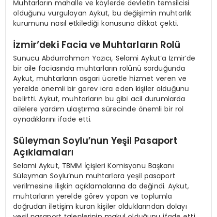
Muhtarların mahalle ve köylerde devletin temsilcisi
olduğunu vurgulayan Aykut, bu değişimin muhtarlık
kurumunu nasıl etkilediği konusuna dikkat çekti.
İzmir’deki Facia ve Muhtarların Rolü
Sunucu Abdurrahman Yazıcı, Selami Aykut’a İzmir’de
bir aile faciasında muhtarların rolünü sorduğunda
Aykut, muhtarların asgari ücretle hizmet veren ve
yerelde önemli bir görev icra eden kişiler olduğunu
belirtti. Aykut, muhtarların bu gibi acil durumlarda
ailelere yardım ulaştırma sürecinde önemli bir rol
oynadıklarını ifade etti.
Süleyman Soylu’nun Yeşil Pasaport
Açıklamaları
Selami Aykut, TBMM İçişleri Komisyonu Başkanı
Süleyman Soylu’nun muhtarlara yeşil pasaport
verilmesine ilişkin açıklamalarına da değindi. Aykut,
muhtarların yerelde görev yapan ve toplumla
doğrudan iletişim kuran kişiler olduklarından dolayı
yeşil pasaport taleplerinin makul olduğunu ifade etti.