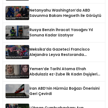
Netanyahu Washington’da ABD
Savunma Bakanı Hegseth ile Görüştü
Rusya Benzin İhracat Yasağını Yıl
Sonuna Kadar Uzatıyor
Meksika’da Gazeteci Francisco
Alejandro Leyva Restoranda
Vurularak Öldürüldü
Yemen’de Tarihi Atama Efrah
Abdulaziz ez-Zube İlk Kadın Dışişleri
Bakanı Oldu
İran ABD’nin Hürmüz Boğazı Önerisini
Geri Çevirdi
Lübnan Cumhurbaşkanı Avn