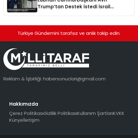
Trump’tan Destek İstedi İsrail
Çekilme Talebini İletti
Türkiye Gündemini tarafsız ve anlık takip edin.
Reklam & İşbirliği:
habersonuclari@gmail.com
Hakkımızda
Çerez Politikası
Gizlilik Politikası
Kullanım Şartları
KVKK
Künye
İletişim