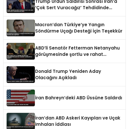
Trump Ürdün Saldırısı Sonrası İran’a
‘Çok Sert Vuracağız’ Tehdidinde
Bulundu
Macron’dan Türkiye’ye Yangın
Söndürme Uçağı Desteği İçin Teşekkür
ABD’li Senatör Fetterman Netanyahu
görüşmesinde şortlu ve rahat
tavırlarıyla şaşırttı
Donald Trump Yeniden Aday
Olacağını Açıkladı
İran Bahreyn’deki ABD Üssüne Saldırdı
İran’dan ABD Askeri Kayıpları ve Uçak
İmhaları İddiası