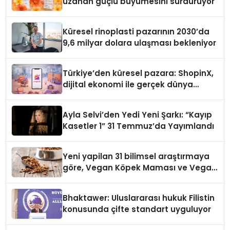
uzanan güçlü büyümesini sürdürüyor
Küresel rinoplasti pazarının 2030’da
9,6 milyar dolara ulaşması bekleniyor
Türkiye’den küresel pazara: ShopinX,
dijital ekonomi ile gerçek dünya
alışverişini bir araya getirmeyi
hedefliyor
Ayla Selvi’den Yedi Yeni Şarkı: “Kayıp
Kasetler 1” 31 Temmuz’da Yayımlandı
Yeni yapilan 31 bilimsel araştırmaya
göre, Vegan Köpek Maması ve Vegan
Kedi Mamasının İyi Sindirildiğini
Ortaya Koydu
Bhaktawer: Uluslararası hukuk Filistin
konusunda çifte standart uyguluyor