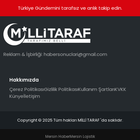
Türkiye Gündemini tarafsız ve anlık takip edin.
Reklam & İşbirliği:
habersonuclari@gmail.com
Hakkımızda
Çerez Politikası
Gizlilik Politikası
Kullanım Şartları
KVKK
Künye
İletişim
Copyright © 2025 Tüm hakları MİLLİ TARAF 'da saklıdır.
Mersin Haber
Mersin Lojistik