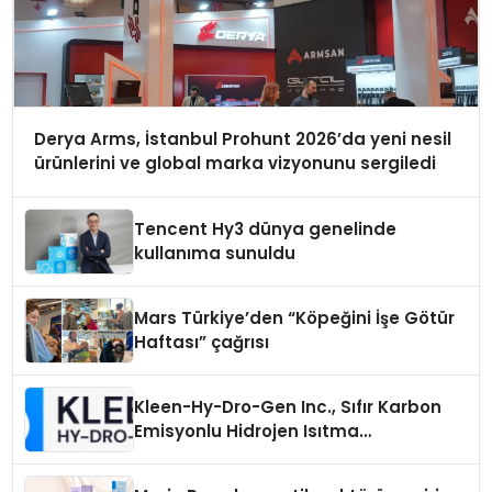
Derya Arms, İstanbul Prohunt 2026’da yeni nesil
ürünlerini ve global marka vizyonunu sergiledi
Tencent Hy3 dünya genelinde
kullanıma sunuldu
Mars Türkiye’den “Köpeğini İşe Götür
Haftası” çağrısı
Kleen-Hy-Dro-Gen Inc., Sıfır Karbon
Emisyonlu Hidrojen Isıtma
Teknolojisinde ISO ve TSSA
Düzenleyici Onaylarını Aldı