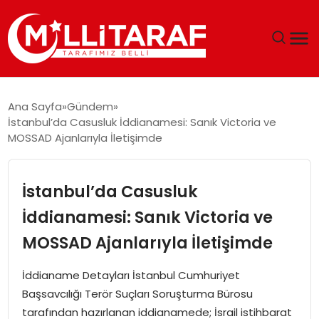
GÜNDEM
Ana Sayfa
Gündem
İstanbul’da Casusluk İddianamesi: Sanık Victoria ve
ÖZEL SAYFALAR
MOSSAD Ajanlarıyla İletişimde
TEKNOLOJI
İstanbul’da Casusluk
EKONOMI
İddianamesi: Sanık Victoria ve
MOSSAD Ajanlarıyla İletişimde
SPOR
İddianame Detayları İstanbul Cumhuriyet
SIYASET
Başsavcılığı Terör Suçları Soruşturma Bürosu
tarafından hazırlanan iddianamede; İsrail istihbarat
MAGAZIN