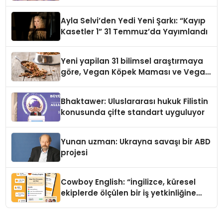
alışverişini bir araya getirmeyi
hedefliyor
Ayla Selvi’den Yedi Yeni Şarkı: “Kayıp
Kasetler 1” 31 Temmuz’da Yayımlandı
Yeni yapilan 31 bilimsel araştırmaya
göre, Vegan Köpek Maması ve Vegan
Kedi Mamasının İyi Sindirildiğini
Ortaya Koydu
Bhaktawer: Uluslararası hukuk Filistin
konusunda çifte standart uyguluyor
Yunan uzman: Ukrayna savaşı bir ABD
projesi
Cowboy English: “İngilizce, küresel
ekiplerde ölçülen bir iş yetkinliğine
dönüşüyor”