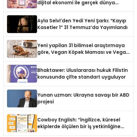
dijital ekonomi ile gerçek dünya
alışverişini bir araya getirmeyi
hedefliyor
Ayla Selvi’den Yedi Yeni Şarkı: “Kayıp
Kasetler 1” 31 Temmuz’da Yayımlandı
Yeni yapilan 31 bilimsel araştırmaya
göre, Vegan Köpek Maması ve Vegan
Kedi Mamasının İyi Sindirildiğini
Ortaya Koydu
Bhaktawer: Uluslararası hukuk Filistin
konusunda çifte standart uyguluyor
Yunan uzman: Ukrayna savaşı bir ABD
projesi
Cowboy English: “İngilizce, küresel
ekiplerde ölçülen bir iş yetkinliğine
dönüşüyor”