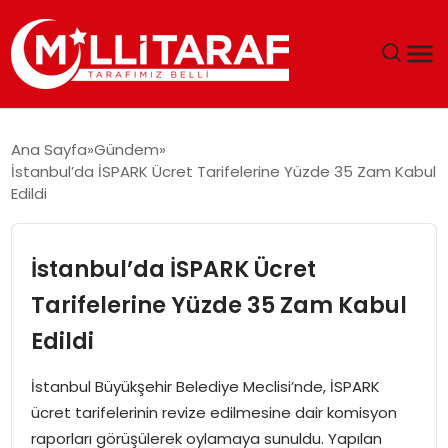
GÜNDEM
Ana Sayfa
Gündem
İstanbul’da İSPARK Ücret Tarifelerine Yüzde 35 Zam Kabul
ÖZEL SAYFALAR
Edildi
TEKNOLOJI
İstanbul’da İSPARK Ücret
EKONOMI
Tarifelerine Yüzde 35 Zam Kabul
Edildi
SPOR
İstanbul Büyükşehir Belediye Meclisi’nde, İSPARK
SIYASET
ücret tarifelerinin revize edilmesine dair komisyon
raporları görüşülerek oylamaya sunuldu. Yapılan
MAGAZIN