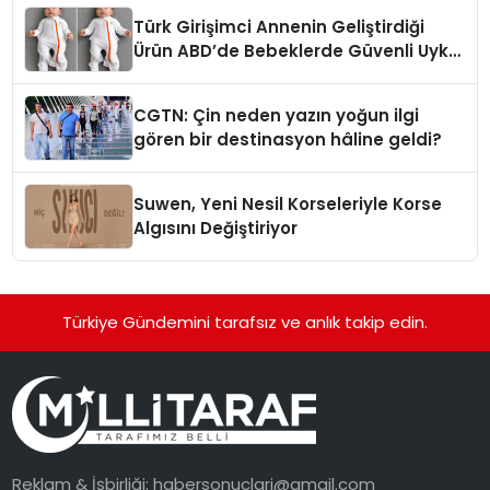
Türk Girişimci Annenin Geliştirdiği
Ürün ABD’de Bebeklerde Güvenli Uyku
Standardına Yeni Bir Bakış Açısı
Getiriyor.
CGTN: Çin neden yazın yoğun ilgi
gören bir destinasyon hâline geldi?
Suwen, Yeni Nesil Korseleriyle Korse
Algısını Değiştiriyor
Türkiye Gündemini tarafsız ve anlık takip edin.
Reklam & İşbirliği:
habersonuclari@gmail.com