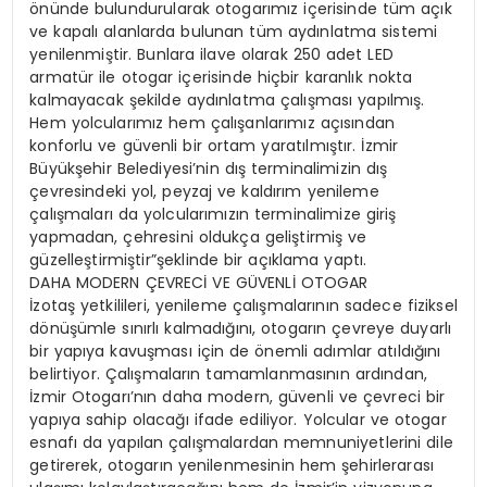
önünde bulundurularak otogarımız içerisinde tüm açık
ve kapalı alanlarda bulunan tüm aydınlatma sistemi
yenilenmiştir. Bunlara ilave olarak 250 adet LED
armatür ile otogar içerisinde hiçbir karanlık nokta
kalmayacak şekilde aydınlatma çalışması yapılmış.
Hem yolcularımız hem çalışanlarımız açısından
konforlu ve güvenli bir ortam yaratılmıştır. İzmir
Büyükşehir Belediyesi’nin dış terminalimizin dış
çevresindeki yol, peyzaj ve kaldırım yenileme
çalışmaları da yolcularımızın terminalimize giriş
yapmadan, çehresini oldukça geliştirmiş ve
güzelleştirmiştir”şeklinde bir açıklama yaptı.
DAHA MODERN ÇEVRECİ VE GÜVENLİ OTOGAR
İzotaş yetkilileri, yenileme çalışmalarının sadece fiziksel
dönüşümle sınırlı kalmadığını, otogarın çevreye duyarlı
bir yapıya kavuşması için de önemli adımlar atıldığını
belirtiyor. Çalışmaların tamamlanmasının ardından,
İzmir Otogarı’nın daha modern, güvenli ve çevreci bir
yapıya sahip olacağı ifade ediliyor. Yolcular ve otogar
esnafı da yapılan çalışmalardan memnuniyetlerini dile
getirerek, otogarın yenilenmesinin hem şehirlerarası