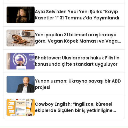
alışverişini bir araya getirmeyi
hedefliyor
Ayla Selvi’den Yedi Yeni Şarkı: “Kayıp
Kasetler 1” 31 Temmuz’da Yayımlandı
Yeni yapilan 31 bilimsel araştırmaya
göre, Vegan Köpek Maması ve Vegan
Kedi Mamasının İyi Sindirildiğini
Ortaya Koydu
Bhaktawer: Uluslararası hukuk Filistin
konusunda çifte standart uyguluyor
Yunan uzman: Ukrayna savaşı bir ABD
projesi
Cowboy English: “İngilizce, küresel
ekiplerde ölçülen bir iş yetkinliğine
dönüşüyor”