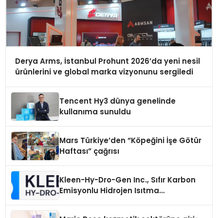
Derya Arms, İstanbul Prohunt 2026’da yeni nesil
ürünlerini ve global marka vizyonunu sergiledi
Tencent Hy3 dünya genelinde
kullanıma sunuldu
Mars Türkiye’den “Köpeğini İşe Götür
Haftası” çağrısı
Kleen-Hy-Dro-Gen Inc., Sıfır Karbon
Emisyonlu Hidrojen Isıtma
Teknolojisinde ISO ve TSSA
Düzenleyici Onaylarını Aldı