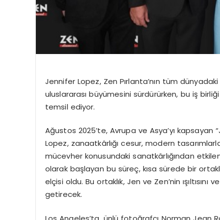
Jennifer Lopez, Zen Pırlanta’nın tüm dünyadaki 
uluslararası büyümesini sürdürürken, bu iş birliğ
temsil ediyor.
Ağustos 2025’te
,
Avrupa ve Asya’yı kapsayan
“
Lopez, zanaatkârlığı cesur, modern tasarımla
mücevher konusundaki sanatkârlığından etkilene
olarak başlayan bu süreç, kısa sürede bir orta
elçisi
oldu. Bu ortaklık,
Jen
ve
Zen
’nin ışıltısını
getirecek.
Los Angeles’ta, ünlü fotoğrafçı
Norman Jean R