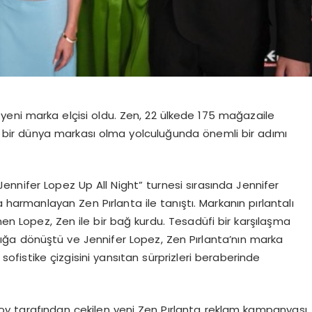
yeni marka elçisi oldu. Zen,
22 ülkede 175 mağaza
ile
i
bir dünya markası
olma yolculuğunda önemli bir adımı
Jennifer Lopez
Up
All
Night
”
turnesi sırasında Jennifer
rla harmanlayan
Zen Pırlanta
ile tanıştı. Markanın pırlantalı
n Lopez, Zen ile bir bağ kurdu. Tesadüfi bir karşılaşma
klığa dönüştü ve
Jennifer Lopez,
Zen Pırlanta’nın marka
 ve sofistike çizgisini yansıtan sürprizleri beraberinde
oy
tarafından çekilen yeni
Zen Pırlanta reklam kampanyası
,