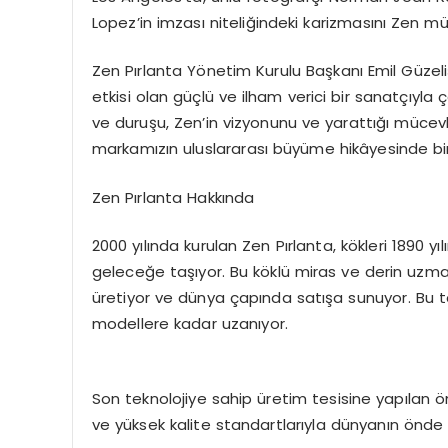
Lopez’in imzası niteliğindeki karizmasını Zen müc
Zen Pırlanta Yönetim Kurulu Başkanı
Emil Güzel
etkisi olan güçlü ve ilham verici bir sanatçıyla
ve duruşu, Zen’in vizyonunu ve yarattığı mücevher
markamızın uluslararası büyüme hikâyesinde b
Zen Pırlanta Hakkında
2000 yılında kurulan
Zen Pırlanta
, kökleri 1890 y
geleceğe taşıyor. Bu köklü miras ve derin uzman
üretiyor
ve dünya çapında satışa sunuyor. Bu ta
modellere kadar uzanıyor.
Son teknolojiye sahip üretim tesisine yapılan ö
ve yüksek kalite standartlarıyla dünyanın önde g