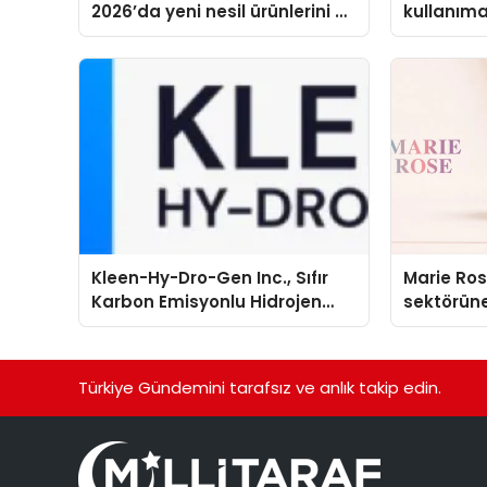
2026’da yeni nesil ürünlerini ve
kullanım
global marka vizyonunu
sergiledi
Kleen-Hy-Dro-Gen Inc., Sıfır
Marie Ro
Karbon Emisyonlu Hidrojen
sektörüne
Isıtma Teknolojisinde ISO ve
TSSA Düzenleyici Onaylarını
Aldı
Türkiye Gündemini tarafsız ve anlık takip edin.