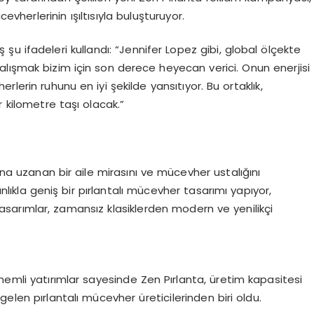
evherlerinin ışıltısıyla buluşturuyor.
iş
şu ifadeleri kullandı: “
Jennifer Lopez
gibi, global ölçekte
 çalışmak bizim için son derece heyecan verici. Onun enerjisi
lerin ruhunu en iyi şekilde yansıtıyor. Bu ortaklık,
ir
kilometre taşı
olacak.”
ılına uzanan bir aile mirasını ve mücevher ustalığını
lıkla geniş bir pırlantalı mücevher tasarımı yapıyor,
sarımlar, zamansız klasiklerden modern ve yenilikçi
nemli yatırımlar sayesinde Zen Pırlanta, üretim kapasitesi
elen pırlantalı mücevher üreticilerinden biri oldu.