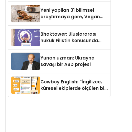
Yeni yapilan 31 bilimsel
araştırmaya göre, Vegan
Köpek Maması ve Vegan
Kedi Mamasının İyi
Bhaktawer: Uluslararası
Sindirildiğini Ortaya Koydu
hukuk Filistin konusunda
çifte standart uyguluyor
Yunan uzman: Ukrayna
savaşı bir ABD projesi
Cowboy English: “İngilizce,
küresel ekiplerde ölçülen bir
iş yetkinliğine dönüşüyor”