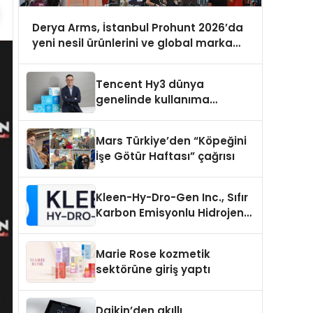
Derya Arms, İstanbul Prohunt 2026’da
yeni nesil ürünlerini ve global marka
vizyonunu sergiledi
Tencent Hy3 dünya
genelinde kullanıma
sunuldu
Mars Türkiye’den “Köpeğini
İşe Götür Haftası” çağrısı
Kleen-Hy-Dro-Gen Inc., Sıfır
Karbon Emisyonlu Hidrojen
Isıtma Teknolojisinde ISO ve
TSSA Düzenleyici Onaylarını
Marie Rose kozmetik
Aldı
sektörüne giriş yaptı
Daikin’den akıllı