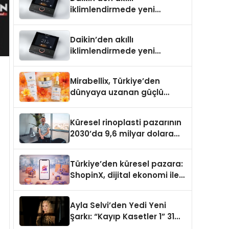
iklimlendirmede yeni
dönem: Madoka Plus
Türkiye’de
Daikin’den akıllı
iklimlendirmede yeni
dönem: Madoka Plus
Türkiye’de
Mirabellix, Türkiye’den
dünyaya uzanan güçlü
büyümesini sürdürüyor
Küresel rinoplasti pazarının
2030’da 9,6 milyar dolara
ulaşması bekleniyor
Türkiye’den küresel pazara:
ShopinX, dijital ekonomi ile
gerçek dünya alışverişini bir
araya getirmeyi hedefliyor
Ayla Selvi’den Yedi Yeni
Şarkı: “Kayıp Kasetler 1” 31
Temmuz’da Yayımlandı