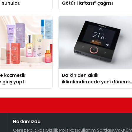
a sunuldu
Götür Haftası” çağrısı
se kozmetik
Daikin’den akıllı
 giriş yaptı
iklimlendirmede yeni dönem:
Madoka Plus Türkiye’de
Hakkımızda
Çerez Politikası
Gizlilik Politikası
Kullanım Şartları
KVKK
Kün