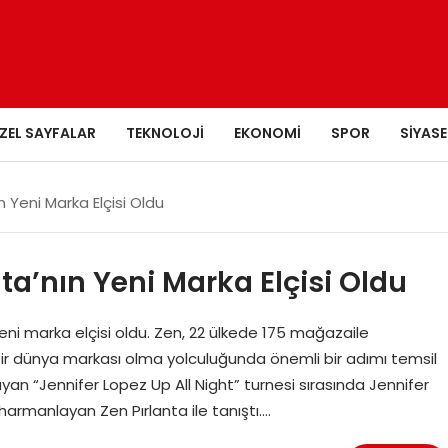
ZEL SAYFALAR
TEKNOLOJI
EKONOMI
SPOR
SIYASE
n Yeni Marka Elçisi Oldu
nta’nın Yeni Marka Elçisi Oldu
eni marka elçisi oldu. Zen, 22 ülkede 175 mağazaile
i bir dünya markası olma yolculuğunda önemli bir adımı temsil
an “Jennifer Lopez Up All Night” turnesi sırasında Jennifer
harmanlayan Zen Pırlanta ile tanıştı….