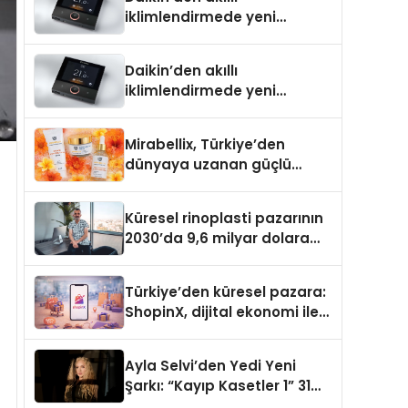
iklimlendirmede yeni
dönem: Madoka Plus
Türkiye’de
Daikin’den akıllı
iklimlendirmede yeni
dönem: Madoka Plus
Türkiye’de
Mirabellix, Türkiye’den
dünyaya uzanan güçlü
büyümesini sürdürüyor
Küresel rinoplasti pazarının
2030’da 9,6 milyar dolara
ulaşması bekleniyor
Türkiye’den küresel pazara:
ShopinX, dijital ekonomi ile
gerçek dünya alışverişini bir
araya getirmeyi hedefliyor
Ayla Selvi’den Yedi Yeni
Şarkı: “Kayıp Kasetler 1” 31
Temmuz’da Yayımlandı