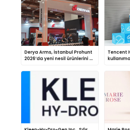
Derya Arms, İstanbul Prohunt
Tencent 
2026’da yeni nesil ürünlerini ve
kullanım
global marka vizyonunu
sergiledi
Kleen-Hy-Dro-Gen Inc., Sıfır
Marie Ro