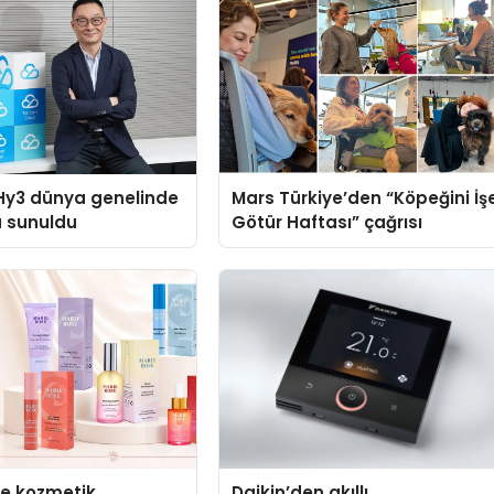
Hy3 dünya genelinde
Mars Türkiye’den “Köpeğini İş
a sunuldu
Götür Haftası” çağrısı
se kozmetik
Daikin’den akıllı