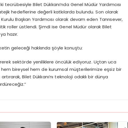
daki tecrübesiyle Bilet Dükkanı’nda Genel Müdür Yardımcısı
tejik hedeflerine değerli katkılarda bulundu. Son olarak
m Kurulu Başkan Yardımcısı olarak devam eden Tanrısever,
 roller üstlendi. Şimdi ise Genel Müdür olarak Bilet
ya hazır.
rketin geleceği hakkında şöyle konuştu:
ştirerek sektörde yeniliklere öncülük ediyoruz. Uçtan uca
e hem bireysel hem de kurumsal müşterilerimize eşsiz bir
rarak, Bilet Dükkanı’nı teknoloji odaklı bir dünya
ürdüreceğiz.”