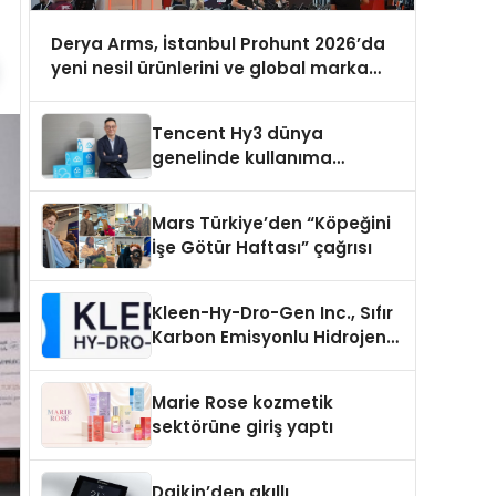
Derya Arms, İstanbul Prohunt 2026’da
yeni nesil ürünlerini ve global marka
vizyonunu sergiledi
Tencent Hy3 dünya
genelinde kullanıma
sunuldu
Mars Türkiye’den “Köpeğini
İşe Götür Haftası” çağrısı
Kleen-Hy-Dro-Gen Inc., Sıfır
Karbon Emisyonlu Hidrojen
Isıtma Teknolojisinde ISO ve
TSSA Düzenleyici Onaylarını
Marie Rose kozmetik
Aldı
sektörüne giriş yaptı
Daikin’den akıllı