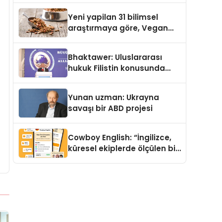
Yeni yapilan 31 bilimsel
araştırmaya göre, Vegan
Köpek Maması ve Vegan
Kedi Mamasının İyi
Bhaktawer: Uluslararası
Sindirildiğini Ortaya Koydu
hukuk Filistin konusunda
çifte standart uyguluyor
Yunan uzman: Ukrayna
savaşı bir ABD projesi
Cowboy English: “İngilizce,
küresel ekiplerde ölçülen bir
iş yetkinliğine dönüşüyor”