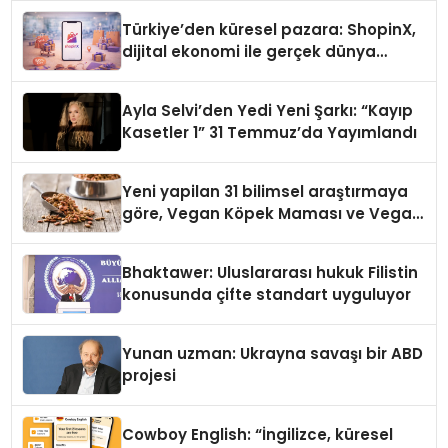
Türkiye’den küresel pazara: ShopinX,
dijital ekonomi ile gerçek dünya
alışverişini bir araya getirmeyi
hedefliyor
Ayla Selvi’den Yedi Yeni Şarkı: “Kayıp
Kasetler 1” 31 Temmuz’da Yayımlandı
Yeni yapilan 31 bilimsel araştırmaya
göre, Vegan Köpek Maması ve Vegan
Kedi Mamasının İyi Sindirildiğini
Ortaya Koydu
Bhaktawer: Uluslararası hukuk Filistin
konusunda çifte standart uyguluyor
Yunan uzman: Ukrayna savaşı bir ABD
projesi
Cowboy English: “İngilizce, küresel