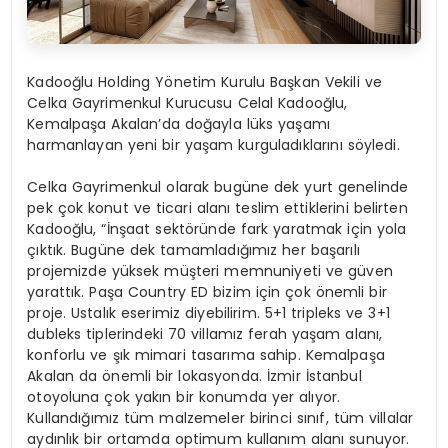
Kadooğlu Holding Yönetim Kurulu Başkan Vekili ve
Celka Gayrimenkul Kurucusu Celal Kadooğlu,
Kemalpaşa Akalan’da doğayla lüks yaşamı
harmanlayan yeni bir yaşam kurguladıklarını söyledi.
Celka Gayrimenkul olarak bugüne dek yurt genelinde
pek çok konut ve ticari alanı teslim ettiklerini belirten
Kadooğlu, “İnşaat sektöründe fark yaratmak için yola
çıktık. Bugüne dek tamamladığımız her başarılı
projemizde yüksek müşteri memnuniyeti ve güven
yarattık. Paşa Country ED bizim için çok önemli bir
proje. Ustalık eserimiz diyebilirim. 5+1 tripleks ve 3+1
dubleks tiplerindeki 70 villamız ferah yaşam alanı,
konforlu ve şık mimari tasarıma sahip. Kemalpaşa
Akalan da önemli bir lokasyonda. İzmir İstanbul
otoyoluna çok yakın bir konumda yer alıyor.
Kullandığımız tüm malzemeler birinci sınıf, tüm villalar
aydınlık bir ortamda optimum kullanım alanı sunuyor.