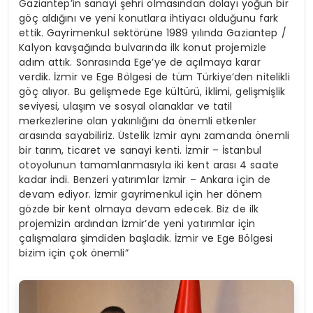
Gaziantep’in sanayi şehri olmasından dolayı yoğun bir
göç aldığını ve yeni konutlara ihtiyacı olduğunu fark
ettik. Gayrimenkul sektörüne 1989 yılında Gaziantep /
Kalyon kavşağında bulvarında ilk konut projemizle
adım attık. Sonrasında Ege’ye de açılmaya karar
verdik. İzmir ve Ege Bölgesi de tüm Türkiye’den nitelikli
göç alıyor. Bu gelişmede Ege kültürü, iklimi, gelişmişlik
seviyesi, ulaşım ve sosyal olanaklar ve tatil
merkezlerine olan yakınlığını da önemli etkenler
arasında sayabiliriz. Üstelik İzmir aynı zamanda önemli
bir tarım, ticaret ve sanayi kenti. İzmir – İstanbul
otoyolunun tamamlanmasıyla iki kent arası 4 saate
kadar indi. Benzeri yatırımlar İzmir – Ankara için de
devam ediyor. İzmir gayrimenkul için her dönem
gözde bir kent olmaya devam edecek. Biz de ilk
projemizin ardından İzmir’de yeni yatırımlar için
çalışmalara şimdiden başladık. İzmir ve Ege Bölgesi
bizim için çok önemli”