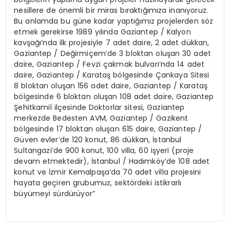
nesillere de önemli bir miras bıraktığımıza inanıyoruz.
Bu anlamda bu güne kadar yaptığımız projelerden söz
etmek gerekirse 1989 yılında Gaziantep / Kalyon
kavşağı’nda ilk projesiyle 7 adet daire, 2 adet dükkan,
Gaziantep / Değirmiçem’de 3 bloktan oluşan 30 adet
daire, Gaziantep / Fevzi çakmak bulvarı’nda 14 adet
daire, Gaziantep / Karataş bölgesinde Çankaya Sitesi
8 bloktan oluşan 156 adet daire, Gaziantep / Karataş
bölgesinde 6 bloktan oluşan 108 adet daire, Gaziantep
Şehitkamil ilçesinde Doktorlar sitesi, Gaziantep
merkezde Bedesten AVM, Gaziantep / Gazikent
bölgesinde 17 bloktan oluşan 615 daire, Gaziantep /
Güven evler’de 120 konut, 86 dükkan, İstanbul
Sultangazi’de 900 konut, 100 villa, 60 işyeri (proje
devam etmektedir), İstanbul / Hadımköy’de 108 adet
konut ve İzmir Kemalpaşa’da 70 adet villa projesini
hayata geçiren grubumuz, sektördeki istikrarlı
büyümeyi sürdürüyor”