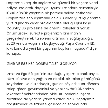
Depreme karşı da sağlam ve güvenli bir yaşam vaad
ediyor. Projemiz doğayla uyumlu modern mimarisiyle
lüksü günlük yaşamın bir parçası haline getirecek.
Projemizde son aşamaya geldik. Gerek yurt içi gerekse
yurt dışından diğer projelerimize olduğu gibi Paşa
Country ED projesine de önemli talepler alıyoruz.
Önümüzdeki süreçte projemizin lansmanını
gerçekleştirerek taleplerin artmasını sağlayacağız.
2026 yılında yaşamın başlayacağı Paşa Country ED,
lüks konutta yeni bir yaşamın kapılarını açacak” diye
konuştu.
İZMİR VE EGE HER DÖNEM TALEP GÖRÜYOR
İzmir ve Ege Bölgesi’nin sunduğu yaşam olanaklarıyla,
tüm Türkiye’den yoğun ve nitelikli bir talep gördüğünü
kaydeden Celal Kadooğlu, şunları söyledi: “Her dönem
talep gören gayrimenkul ve yapı sektörü ülkemizin
lokomotif sektörlerinden birisi. Bu nedenle inşaat
tarafında da yatırım yapma kararı aldık. Yaptığımız
araştırmalar ve fizibilite çalışmaları sonucunda