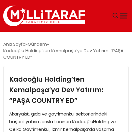
GÜNDEM
Ana Sayfa
Gündem
Kadooğlu Holding’ten Kemalpaşa’ya Dev Yatırım: “PAŞA
ÖZEL SAYFALAR
COUNTRY ED”
TEKNOLOJI
Kadooğlu Holding’ten
EKONOMI
Kemalpaşa’ya Dev Yatırım:
“PAŞA COUNTRY ED”
SPOR
Akaryakıt, gıda ve gayrimenkul sektörlerindeki
SIYASET
başarılı yatırımlarıyla tanınan KadooğluHolding ve
Celka Gayrimenkul, İzmir Kemalpaşa’da yaşama
MAGAZIN