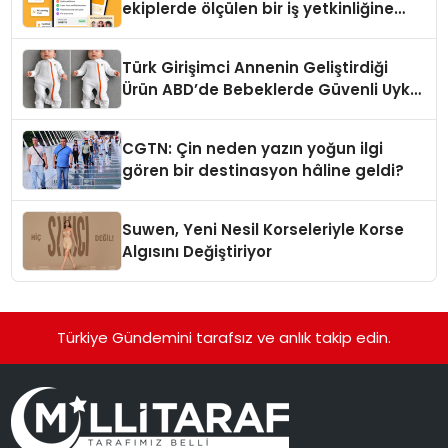
ekiplerde ölçülen bir iş yetkinliğine
dönüşüyor”
Türk Girişimci Annenin Geliştirdiği
Ürün ABD’de Bebeklerde Güvenli Uyku
Standardına Yeni Bir Bakış Açısı
Getiriyor.
CGTN: Çin neden yazın yoğun ilgi
gören bir destinasyon hâline geldi?
Suwen, Yeni Nesil Korseleriyle Korse
Algısını Değiştiriyor
Türkiye Gündemini tarafsız ve anlık takip edin.